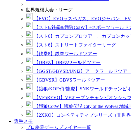
世界規模大会・リーグ
【EVO】EVOラスベガス、EVOジャパン、E
【スト6/鉄拳8/餓狼CotW】eスポーツワール
【スト6】カプコンプロツアー、カプコンカッ
【スト6】ストリートファイターリーグ
【鉄拳8】鉄拳ワールドツアー
【DBFZ】DBFZワールドツアー
【GGST/GBVSR/UNI2】アークワールドツア
【GBVSR】GBVSワールドツアー
【餓狼/KOF/侍/龍虎】SNKワールドチャンピ
【VF5REVO】VFオープンチャンピオンシッ
【餓狼CotW】餓狼伝説 City of the Wolves 地
【2XKO】コンペティティブシリーズ（非世
選手メモ
プロ格闘ゲームプレイヤー一覧