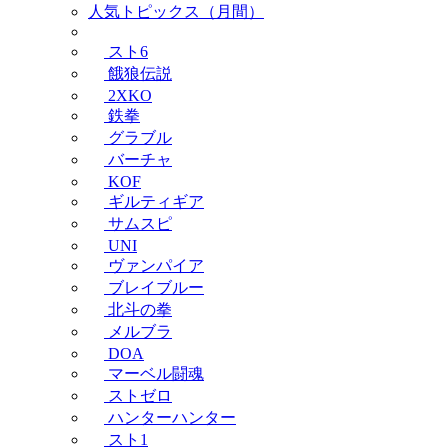
人気トピックス（月間）
スト6
餓狼伝説
2XKO
鉄拳
グラブル
バーチャ
KOF
ギルティギア
サムスピ
UNI
ヴァンパイア
ブレイブルー
北斗の拳
メルブラ
DOA
マーベル闘魂
ストゼロ
ハンターハンター
スト1