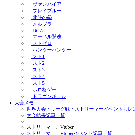
ヴァンパイア
ブレイブルー
北斗の拳
メルブラ
DOA
マーベル闘魂
ストゼロ
ハンターハンター
スト1
スト2
スト3
スト4
スト5
ホロ格ゲー
ドラゴンボール
大会メモ
世界大会・リーグ戦・ストリーマーイベントカレ
大会結果記事一覧
ストリーマー、Vtuber
ストリーマー、Vtuberイベント記事一覧