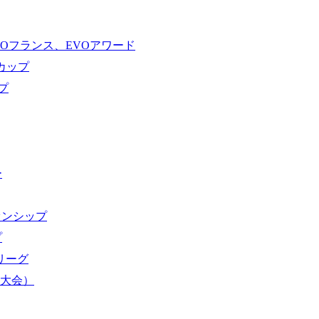
VOフランス、EVOアワード
ドカップ
プ
ー
オンシップ
プ
域リーグ
界大会）