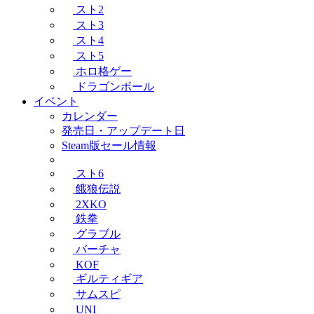
スト2
スト3
スト4
スト5
ホロ格ゲー
ドラゴンボール
イベント
カレンダー
発売日・アップデート日
Steam版セール情報
スト6
餓狼伝説
2XKO
鉄拳
グラブル
バーチャ
KOF
ギルティギア
サムスピ
UNI