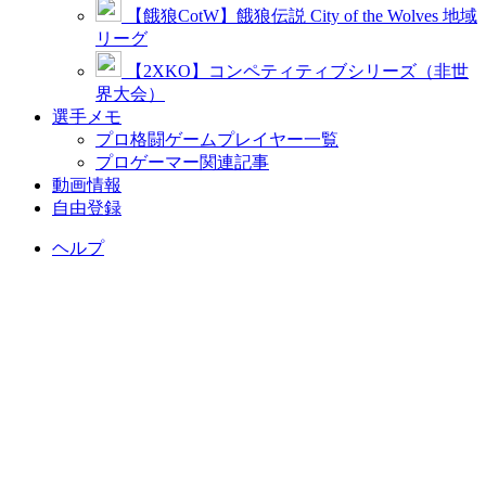
【餓狼CotW】餓狼伝説 City of the Wolves 地域
リーグ
【2XKO】コンペティティブシリーズ（非世
界大会）
選手メモ
プロ格闘ゲームプレイヤー一覧
プロゲーマー関連記事
動画情報
自由登録
ヘルプ