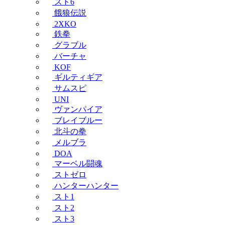
スト6
餓狼伝説
2XKO
鉄拳
グラブル
バーチャ
KOF
ギルティギア
サムスピ
UNI
ヴァンパイア
ブレイブルー
北斗の拳
メルブラ
DOA
マーベル闘魂
ストゼロ
ハンターハンター
スト1
スト2
スト3