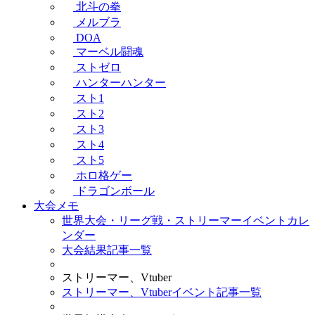
北斗の拳
メルブラ
DOA
マーベル闘魂
ストゼロ
ハンターハンター
スト1
スト2
スト3
スト4
スト5
ホロ格ゲー
ドラゴンボール
大会メモ
世界大会・リーグ戦・ストリーマーイベントカレ
ンダー
大会結果記事一覧
ストリーマー、Vtuber
ストリーマー、Vtuberイベント記事一覧