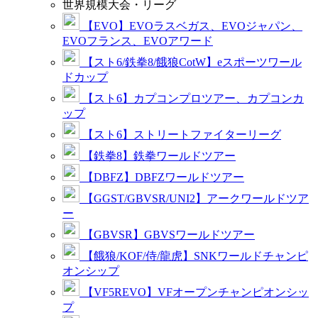
世界規模大会・リーグ
【EVO】EVOラスベガス、EVOジャパン、
EVOフランス、EVOアワード
【スト6/鉄拳8/餓狼CotW】eスポーツワール
ドカップ
【スト6】カプコンプロツアー、カプコンカ
ップ
【スト6】ストリートファイターリーグ
【鉄拳8】鉄拳ワールドツアー
【DBFZ】DBFZワールドツアー
【GGST/GBVSR/UNI2】アークワールドツア
ー
【GBVSR】GBVSワールドツアー
【餓狼/KOF/侍/龍虎】SNKワールドチャンピ
オンシップ
【VF5REVO】VFオープンチャンピオンシッ
プ