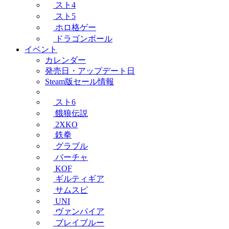
スト4
スト5
ホロ格ゲー
ドラゴンボール
イベント
カレンダー
発売日・アップデート日
Steam版セール情報
スト6
餓狼伝説
2XKO
鉄拳
グラブル
バーチャ
KOF
ギルティギア
サムスピ
UNI
ヴァンパイア
ブレイブルー