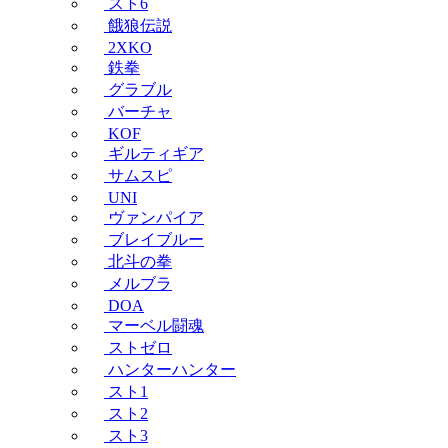
スト6
餓狼伝説
2XKO
鉄拳
グラブル
バーチャ
KOF
ギルティギア
サムスピ
UNI
ヴァンパイア
ブレイブルー
北斗の拳
メルブラ
DOA
マーベル闘魂
ストゼロ
ハンターハンター
スト1
スト2
スト3