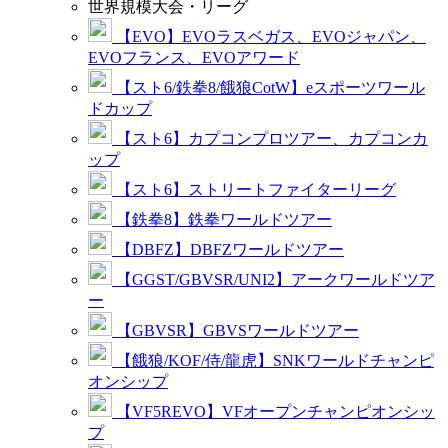
世界規模大会・リーグ
【EVO】EVOラスベガス、EVOジャパン、
EVOフランス、EVOアワード
【スト6/鉄拳8/餓狼CotW】eスポーツワール
ドカップ
【スト6】カプコンプロツアー、カプコンカ
ップ
【スト6】ストリートファイターリーグ
【鉄拳8】鉄拳ワールドツアー
【DBFZ】DBFZワールドツアー
【GGST/GBVSR/UNI2】アークワールドツア
ー
【GBVSR】GBVSワールドツアー
【餓狼/KOF/侍/龍虎】SNKワールドチャンピ
オンシップ
【VF5REVO】VFオープンチャンピオンシッ
プ