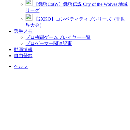
【餓狼CotW】餓狼伝説 City of the Wolves 地域
リーグ
【2XKO】コンペティティブシリーズ（非世
界大会）
選手メモ
プロ格闘ゲームプレイヤー一覧
プロゲーマー関連記事
動画情報
自由登録
ヘルプ