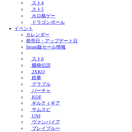
スト4
スト5
ホロ格ゲー
ドラゴンボール
イベント
カレンダー
発売日・アップデート日
Steam版セール情報
スト6
餓狼伝説
2XKO
鉄拳
グラブル
バーチャ
KOF
ギルティギア
サムスピ
UNI
ヴァンパイア
ブレイブルー