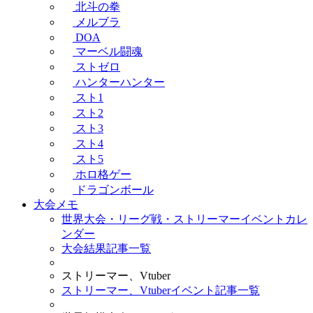
北斗の拳
メルブラ
DOA
マーベル闘魂
ストゼロ
ハンターハンター
スト1
スト2
スト3
スト4
スト5
ホロ格ゲー
ドラゴンボール
大会メモ
世界大会・リーグ戦・ストリーマーイベントカレ
ンダー
大会結果記事一覧
ストリーマー、Vtuber
ストリーマー、Vtuberイベント記事一覧