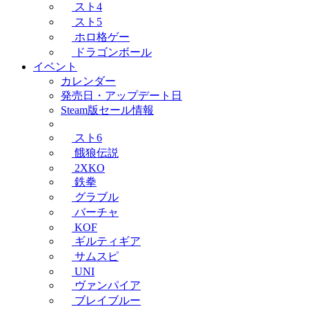
スト4
スト5
ホロ格ゲー
ドラゴンボール
イベント
カレンダー
発売日・アップデート日
Steam版セール情報
スト6
餓狼伝説
2XKO
鉄拳
グラブル
バーチャ
KOF
ギルティギア
サムスピ
UNI
ヴァンパイア
ブレイブルー