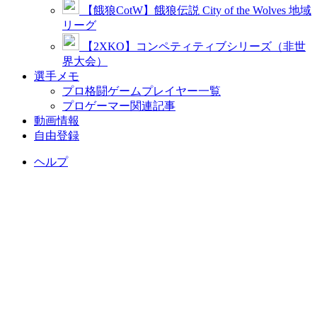
【餓狼CotW】餓狼伝説 City of the Wolves 地域
リーグ
【2XKO】コンペティティブシリーズ（非世
界大会）
選手メモ
プロ格闘ゲームプレイヤー一覧
プロゲーマー関連記事
動画情報
自由登録
ヘルプ