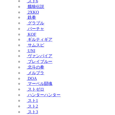
スト6
餓狼伝説
2XKO
鉄拳
グラブル
バーチャ
KOF
ギルティギア
サムスピ
UNI
ヴァンパイア
ブレイブルー
北斗の拳
メルブラ
DOA
マーベル闘魂
ストゼロ
ハンターハンター
スト1
スト2
スト3