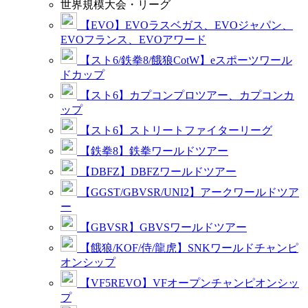
世界規模大会・リーグ
【EVO】EVOラスベガス、EVOジャパン、
EVOフランス、EVOアワード
【スト6/鉄拳8/餓狼CotW】eスポーツワール
ドカップ
【スト6】カプコンプロツアー、カプコンカ
ップ
【スト6】ストリートファイターリーグ
【鉄拳8】鉄拳ワールドツアー
【DBFZ】DBFZワールドツアー
【GGST/GBVSR/UNI2】アークワールドツア
ー
【GBVSR】GBVSワールドツアー
【餓狼/KOF/侍/龍虎】SNKワールドチャンピ
オンシップ
【VF5REVO】VFオープンチャンピオンシッ
プ