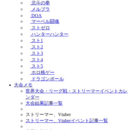
北斗の拳
メルブラ
DOA
マーベル闘魂
ストゼロ
ハンターハンター
スト1
スト2
スト3
スト4
スト5
ホロ格ゲー
ドラゴンボール
大会メモ
世界大会・リーグ戦・ストリーマーイベントカレ
ンダー
大会結果記事一覧
ストリーマー、Vtuber
ストリーマー、Vtuberイベント記事一覧