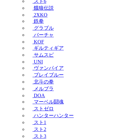
スト6
餓狼伝説
2XKO
鉄拳
グラブル
バーチャ
KOF
ギルティギア
サムスピ
UNI
ヴァンパイア
ブレイブルー
北斗の拳
メルブラ
DOA
マーベル闘魂
ストゼロ
ハンターハンター
スト1
スト2
スト3