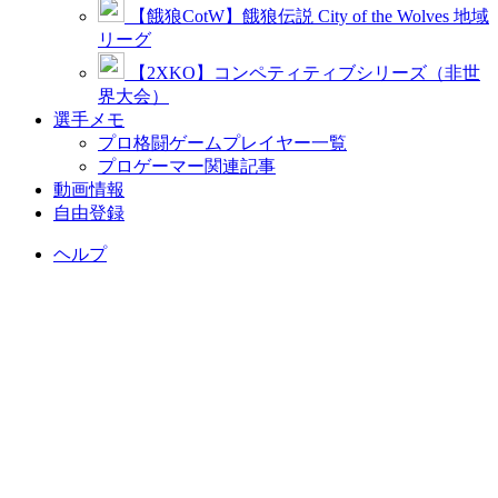
【餓狼CotW】餓狼伝説 City of the Wolves 地域
リーグ
【2XKO】コンペティティブシリーズ（非世
界大会）
選手メモ
プロ格闘ゲームプレイヤー一覧
プロゲーマー関連記事
動画情報
自由登録
ヘルプ