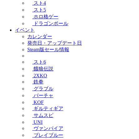
スト4
スト5
ホロ格ゲー
ドラゴンボール
イベント
カレンダー
発売日・アップデート日
Steam版セール情報
スト6
餓狼伝説
2XKO
鉄拳
グラブル
バーチャ
KOF
ギルティギア
サムスピ
UNI
ヴァンパイア
ブレイブルー