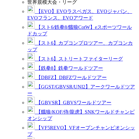
世界規模大会・リーグ
【EVO】EVOラスベガス、EVOジャパン、
EVOフランス、EVOアワード
【スト6/鉄拳8/餓狼CotW】eスポーツワール
ドカップ
【スト6】カプコンプロツアー、カプコンカ
ップ
【スト6】ストリートファイターリーグ
【鉄拳8】鉄拳ワールドツアー
【DBFZ】DBFZワールドツアー
【GGST/GBVSR/UNI2】アークワールドツア
ー
【GBVSR】GBVSワールドツアー
【餓狼/KOF/侍/龍虎】SNKワールドチャンピ
オンシップ
【VF5REVO】VFオープンチャンピオンシッ
プ