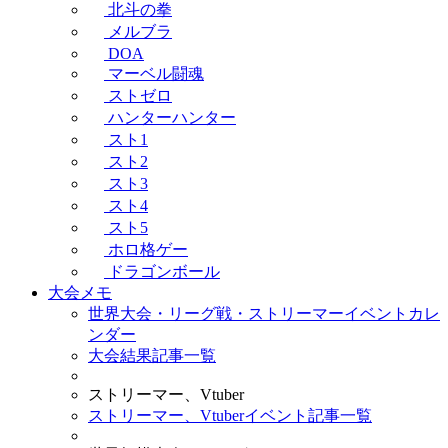
北斗の拳
メルブラ
DOA
マーベル闘魂
ストゼロ
ハンターハンター
スト1
スト2
スト3
スト4
スト5
ホロ格ゲー
ドラゴンボール
大会メモ
世界大会・リーグ戦・ストリーマーイベントカレ
ンダー
大会結果記事一覧
ストリーマー、Vtuber
ストリーマー、Vtuberイベント記事一覧