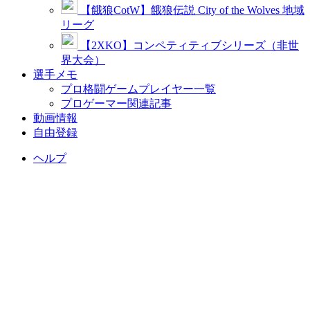
【餓狼CotW】餓狼伝説 City of the Wolves 地域
リーグ
【2XKO】コンペティティブシリーズ（非世
界大会）
選手メモ
プロ格闘ゲームプレイヤー一覧
プロゲーマー関連記事
動画情報
自由登録
ヘルプ