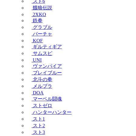
スト6
餓狼伝説
2XKO
鉄拳
グラブル
バーチャ
KOF
ギルティギア
サムスピ
UNI
ヴァンパイア
ブレイブルー
北斗の拳
メルブラ
DOA
マーベル闘魂
ストゼロ
ハンターハンター
スト1
スト2
スト3