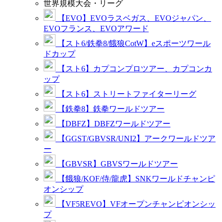
世界規模大会・リーグ
【EVO】EVOラスベガス、EVOジャパン、
EVOフランス、EVOアワード
【スト6/鉄拳8/餓狼CotW】eスポーツワール
ドカップ
【スト6】カプコンプロツアー、カプコンカ
ップ
【スト6】ストリートファイターリーグ
【鉄拳8】鉄拳ワールドツアー
【DBFZ】DBFZワールドツアー
【GGST/GBVSR/UNI2】アークワールドツア
ー
【GBVSR】GBVSワールドツアー
【餓狼/KOF/侍/龍虎】SNKワールドチャンピ
オンシップ
【VF5REVO】VFオープンチャンピオンシッ
プ