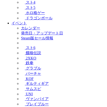
スト4
スト5
ホロ格ゲー
ドラゴンボール
イベント
カレンダー
発売日・アップデート日
Steam版セール情報
スト6
餓狼伝説
2XKO
鉄拳
グラブル
バーチャ
KOF
ギルティギア
サムスピ
UNI
ヴァンパイア
ブレイブルー