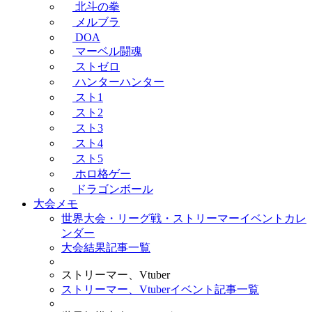
北斗の拳
メルブラ
DOA
マーベル闘魂
ストゼロ
ハンターハンター
スト1
スト2
スト3
スト4
スト5
ホロ格ゲー
ドラゴンボール
大会メモ
世界大会・リーグ戦・ストリーマーイベントカレ
ンダー
大会結果記事一覧
ストリーマー、Vtuber
ストリーマー、Vtuberイベント記事一覧