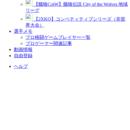
【餓狼CotW】餓狼伝説 City of the Wolves 地域
リーグ
【2XKO】コンペティティブシリーズ（非世
界大会）
選手メモ
プロ格闘ゲームプレイヤー一覧
プロゲーマー関連記事
動画情報
自由登録
ヘルプ