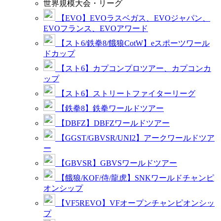
世界規模大会・リーグ
【EVO】EVOラスベガス、EVOジャパン、
EVOフランス、EVOアワード
【スト6/鉄拳8/餓狼CotW】eスポーツワール
ドカップ
【スト6】カプコンプロツアー、カプコンカ
ップ
【スト6】ストリートファイターリーグ
【鉄拳8】鉄拳ワールドツアー
【DBFZ】DBFZワールドツアー
【GGST/GBVSR/UNI2】アークワールドツア
ー
【GBVSR】GBVSワールドツアー
【餓狼/KOF/侍/龍虎】SNKワールドチャンピ
オンシップ
【VF5REVO】VFオープンチャンピオンシッ
プ