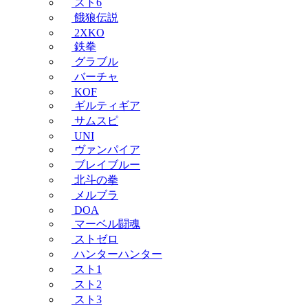
スト6
餓狼伝説
2XKO
鉄拳
グラブル
バーチャ
KOF
ギルティギア
サムスピ
UNI
ヴァンパイア
ブレイブルー
北斗の拳
メルブラ
DOA
マーベル闘魂
ストゼロ
ハンターハンター
スト1
スト2
スト3