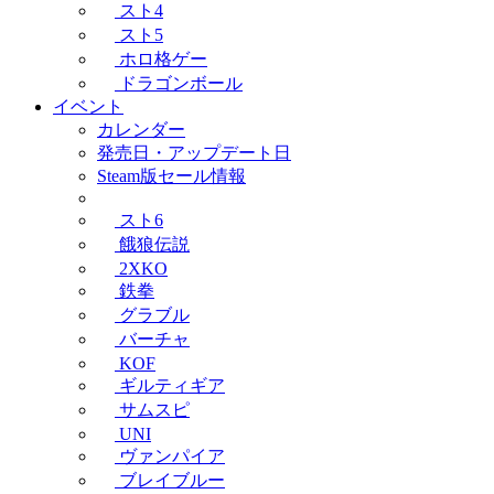
スト4
スト5
ホロ格ゲー
ドラゴンボール
イベント
カレンダー
発売日・アップデート日
Steam版セール情報
スト6
餓狼伝説
2XKO
鉄拳
グラブル
バーチャ
KOF
ギルティギア
サムスピ
UNI
ヴァンパイア
ブレイブルー