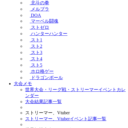
北斗の拳
メルブラ
DOA
マーベル闘魂
ストゼロ
ハンターハンター
スト1
スト2
スト3
スト4
スト5
ホロ格ゲー
ドラゴンボール
大会メモ
世界大会・リーグ戦・ストリーマーイベントカレ
ンダー
大会結果記事一覧
ストリーマー、Vtuber
ストリーマー、Vtuberイベント記事一覧