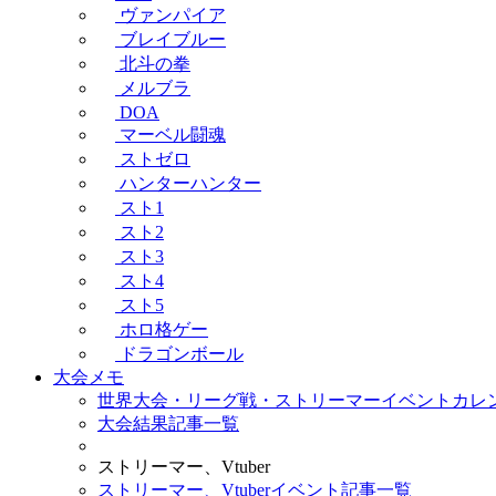
ヴァンパイア
ブレイブルー
北斗の拳
メルブラ
DOA
マーベル闘魂
ストゼロ
ハンターハンター
スト1
スト2
スト3
スト4
スト5
ホロ格ゲー
ドラゴンボール
大会メモ
世界大会・リーグ戦・ストリーマーイベントカレ
大会結果記事一覧
ストリーマー、Vtuber
ストリーマー、Vtuberイベント記事一覧