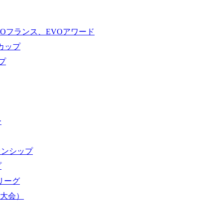
VOフランス、EVOアワード
ドカップ
プ
ー
オンシップ
プ
域リーグ
界大会）