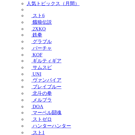
人気トピックス（月間）
スト6
餓狼伝説
2XKO
鉄拳
グラブル
バーチャ
KOF
ギルティギア
サムスピ
UNI
ヴァンパイア
ブレイブルー
北斗の拳
メルブラ
DOA
マーベル闘魂
ストゼロ
ハンターハンター
スト1