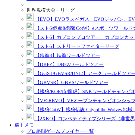
世界規模大会・リーグ
【EVO】EVOラスベガス、EVOジャパン、E
【スト6/鉄拳8/餓狼CotW】eスポーツワール
【スト6】カプコンプロツアー、カプコンカッ
【スト6】ストリートファイターリーグ
【鉄拳8】鉄拳ワールドツアー
【DBFZ】DBFZワールドツアー
【GGST/GBVSR/UNI2】アークワールドツア
【GBVSR】GBVSワールドツアー
【餓狼/KOF/侍/龍虎】SNKワールドチャンピ
【VF5REVO】VFオープンチャンピオンシッ
【餓狼CotW】餓狼伝説 City of the Wolves 地
【2XKO】コンペティティブシリーズ（非世
選手メモ
プロ格闘ゲームプレイヤー一覧