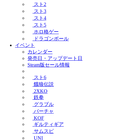
スト2
スト3
スト4
スト5
ホロ格ゲー
ドラゴンボール
イベント
カレンダー
発売日・アップデート日
Steam版セール情報
スト6
餓狼伝説
2XKO
鉄拳
グラブル
バーチャ
KOF
ギルティギア
サムスピ
UNI