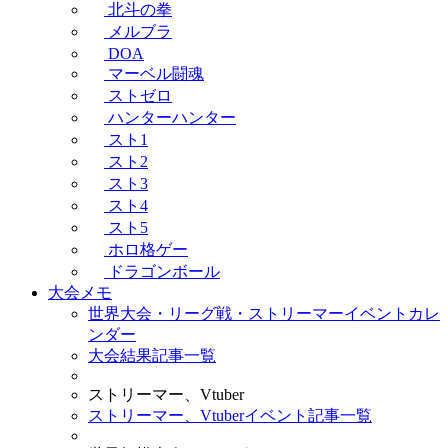
北斗の拳
メルブラ
DOA
マーベル闘魂
ストゼロ
ハンターハンター
スト1
スト2
スト3
スト4
スト5
ホロ格ゲー
ドラゴンボール
大会メモ
世界大会・リーグ戦・ストリーマーイベントカレ
ンダー
大会結果記事一覧
ストリーマー、Vtuber
ストリーマー、Vtuberイベント記事一覧