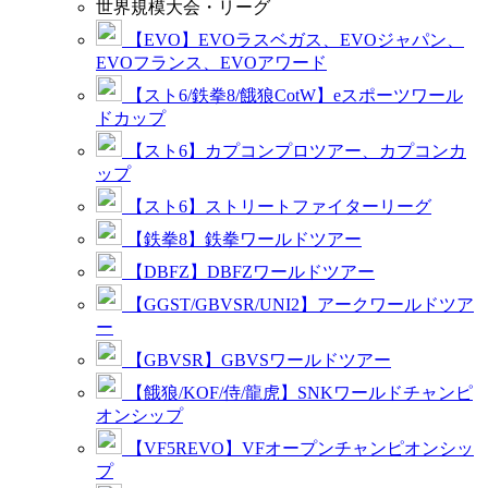
世界規模大会・リーグ
【EVO】EVOラスベガス、EVOジャパン、
EVOフランス、EVOアワード
【スト6/鉄拳8/餓狼CotW】eスポーツワール
ドカップ
【スト6】カプコンプロツアー、カプコンカ
ップ
【スト6】ストリートファイターリーグ
【鉄拳8】鉄拳ワールドツアー
【DBFZ】DBFZワールドツアー
【GGST/GBVSR/UNI2】アークワールドツア
ー
【GBVSR】GBVSワールドツアー
【餓狼/KOF/侍/龍虎】SNKワールドチャンピ
オンシップ
【VF5REVO】VFオープンチャンピオンシッ
プ