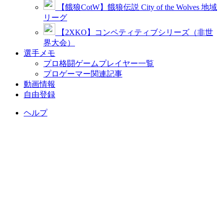
【餓狼CotW】餓狼伝説 City of the Wolves 地域
リーグ
【2XKO】コンペティティブシリーズ（非世
界大会）
選手メモ
プロ格闘ゲームプレイヤー一覧
プロゲーマー関連記事
動画情報
自由登録
ヘルプ