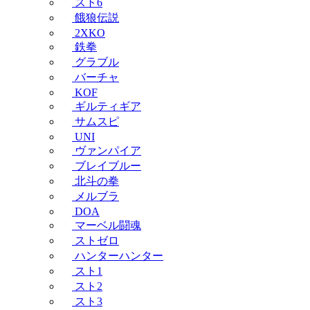
スト6
餓狼伝説
2XKO
鉄拳
グラブル
バーチャ
KOF
ギルティギア
サムスピ
UNI
ヴァンパイア
ブレイブルー
北斗の拳
メルブラ
DOA
マーベル闘魂
ストゼロ
ハンターハンター
スト1
スト2
スト3