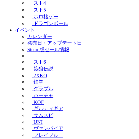
スト4
スト5
ホロ格ゲー
ドラゴンボール
イベント
カレンダー
発売日・アップデート日
Steam版セール情報
スト6
餓狼伝説
2XKO
鉄拳
グラブル
バーチャ
KOF
ギルティギア
サムスピ
UNI
ヴァンパイア
ブレイブルー