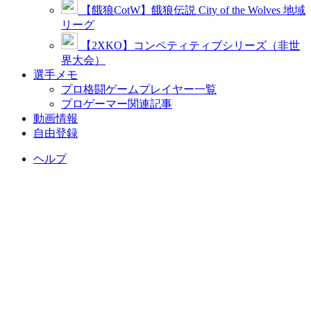
【餓狼CotW】餓狼伝説 City of the Wolves 地域
リーグ
【2XKO】コンペティティブシリーズ（非世
界大会）
選手メモ
プロ格闘ゲームプレイヤー一覧
プロゲーマー関連記事
動画情報
自由登録
ヘルプ