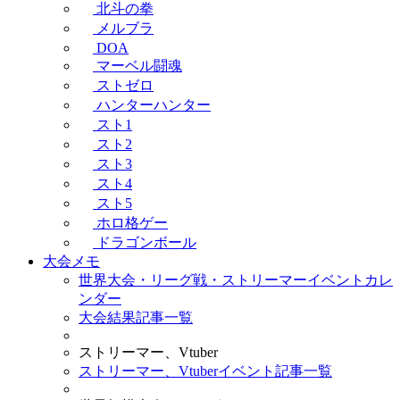
北斗の拳
メルブラ
DOA
マーベル闘魂
ストゼロ
ハンターハンター
スト1
スト2
スト3
スト4
スト5
ホロ格ゲー
ドラゴンボール
大会メモ
世界大会・リーグ戦・ストリーマーイベントカレ
ンダー
大会結果記事一覧
ストリーマー、Vtuber
ストリーマー、Vtuberイベント記事一覧