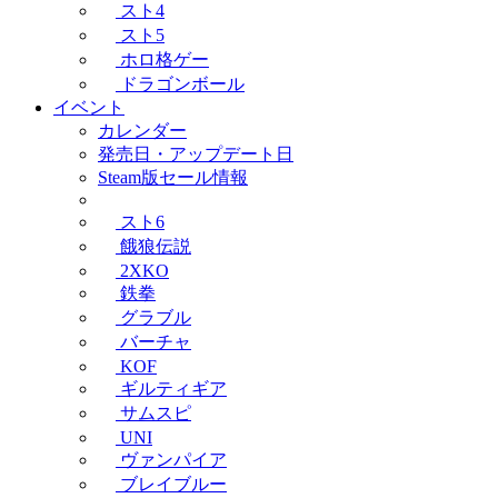
スト4
スト5
ホロ格ゲー
ドラゴンボール
イベント
カレンダー
発売日・アップデート日
Steam版セール情報
スト6
餓狼伝説
2XKO
鉄拳
グラブル
バーチャ
KOF
ギルティギア
サムスピ
UNI
ヴァンパイア
ブレイブルー