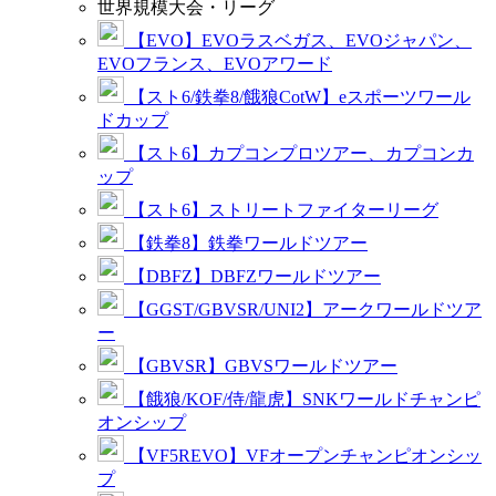
世界規模大会・リーグ
【EVO】EVOラスベガス、EVOジャパン、
EVOフランス、EVOアワード
【スト6/鉄拳8/餓狼CotW】eスポーツワール
ドカップ
【スト6】カプコンプロツアー、カプコンカ
ップ
【スト6】ストリートファイターリーグ
【鉄拳8】鉄拳ワールドツアー
【DBFZ】DBFZワールドツアー
【GGST/GBVSR/UNI2】アークワールドツア
ー
【GBVSR】GBVSワールドツアー
【餓狼/KOF/侍/龍虎】SNKワールドチャンピ
オンシップ
【VF5REVO】VFオープンチャンピオンシッ
プ