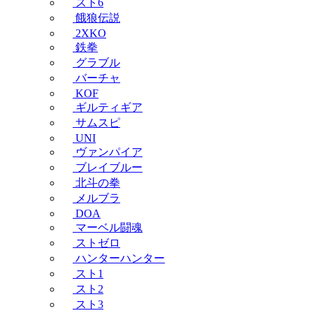
スト6
餓狼伝説
2XKO
鉄拳
グラブル
バーチャ
KOF
ギルティギア
サムスピ
UNI
ヴァンパイア
ブレイブルー
北斗の拳
メルブラ
DOA
マーベル闘魂
ストゼロ
ハンターハンター
スト1
スト2
スト3