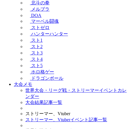
北斗の拳
メルブラ
DOA
マーベル闘魂
ストゼロ
ハンターハンター
スト1
スト2
スト3
スト4
スト5
ホロ格ゲー
ドラゴンボール
大会メモ
世界大会・リーグ戦・ストリーマーイベントカレ
ンダー
大会結果記事一覧
ストリーマー、Vtuber
ストリーマー、Vtuberイベント記事一覧