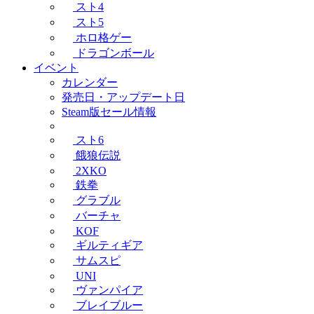
スト4
スト5
ホロ格ゲー
ドラゴンボール
イベント
カレンダー
発売日・アップデート日
Steam版セール情報
スト6
餓狼伝説
2XKO
鉄拳
グラブル
バーチャ
KOF
ギルティギア
サムスピ
UNI
ヴァンパイア
ブレイブルー