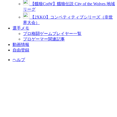
【餓狼CotW】餓狼伝説 City of the Wolves 地域
リーグ
【2XKO】コンペティティブシリーズ（非世
界大会）
選手メモ
プロ格闘ゲームプレイヤー一覧
プロゲーマー関連記事
動画情報
自由登録
ヘルプ