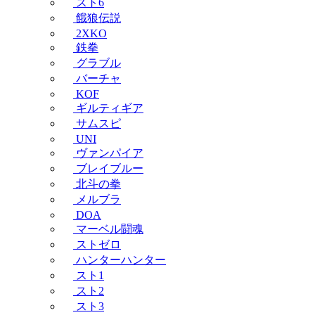
スト6
餓狼伝説
2XKO
鉄拳
グラブル
バーチャ
KOF
ギルティギア
サムスピ
UNI
ヴァンパイア
ブレイブルー
北斗の拳
メルブラ
DOA
マーベル闘魂
ストゼロ
ハンターハンター
スト1
スト2
スト3