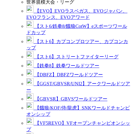
世界規模大会・リーグ
【EVO】EVOラスベガス、EVOジャパン、
EVOフランス、EVOアワード
【スト6/鉄拳8/餓狼CotW】eスポーツワール
ドカップ
【スト6】カプコンプロツアー、カプコンカ
ップ
【スト6】ストリートファイターリーグ
【鉄拳8】鉄拳ワールドツアー
【DBFZ】DBFZワールドツアー
【GGST/GBVSR/UNI2】アークワールドツア
ー
【GBVSR】GBVSワールドツアー
【餓狼/KOF/侍/龍虎】SNKワールドチャンピ
オンシップ
【VF5REVO】VFオープンチャンピオンシッ
プ