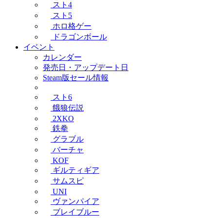
スト4
スト5
ホロ格ゲー
ドラゴンボール
イベント
カレンダー
発売日・アップデート日
Steam版セール情報
スト6
餓狼伝説
2XKO
鉄拳
グラブル
バーチャ
KOF
ギルティギア
サムスピ
UNI
ヴァンパイア
ブレイブルー