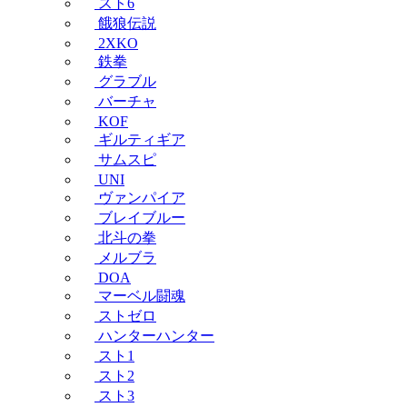
スト6
餓狼伝説
2XKO
鉄拳
グラブル
バーチャ
KOF
ギルティギア
サムスピ
UNI
ヴァンパイア
ブレイブルー
北斗の拳
メルブラ
DOA
マーベル闘魂
ストゼロ
ハンターハンター
スト1
スト2
スト3