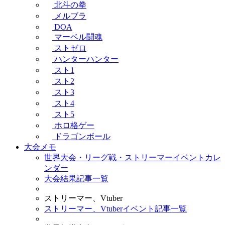
北斗の拳
メルブラ
DOA
マーベル闘魂
ストゼロ
ハンターハンター
スト1
スト2
スト3
スト4
スト5
ホロ格ゲー
ドラゴンボール
大会メモ
世界大会・リーグ戦・ストリーマーイベントカレ
ンダー
大会結果記事一覧
ストリーマー、Vtuber
ストリーマー、Vtuberイベント記事一覧