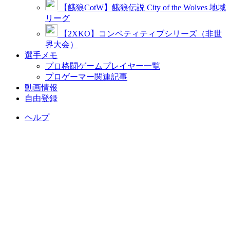
【餓狼CotW】餓狼伝説 City of the Wolves 地域
リーグ
【2XKO】コンペティティブシリーズ（非世
界大会）
選手メモ
プロ格闘ゲームプレイヤー一覧
プロゲーマー関連記事
動画情報
自由登録
ヘルプ