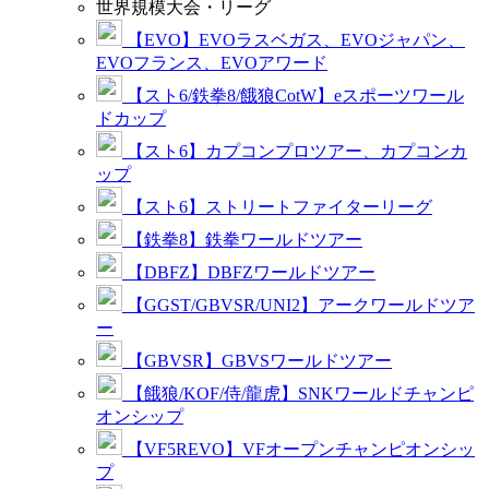
世界規模大会・リーグ
【EVO】EVOラスベガス、EVOジャパン、
EVOフランス、EVOアワード
【スト6/鉄拳8/餓狼CotW】eスポーツワール
ドカップ
【スト6】カプコンプロツアー、カプコンカ
ップ
【スト6】ストリートファイターリーグ
【鉄拳8】鉄拳ワールドツアー
【DBFZ】DBFZワールドツアー
【GGST/GBVSR/UNI2】アークワールドツア
ー
【GBVSR】GBVSワールドツアー
【餓狼/KOF/侍/龍虎】SNKワールドチャンピ
オンシップ
【VF5REVO】VFオープンチャンピオンシッ
プ