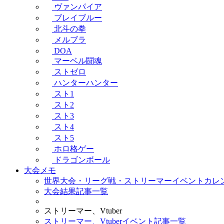
ヴァンパイア
ブレイブルー
北斗の拳
メルブラ
DOA
マーベル闘魂
ストゼロ
ハンターハンター
スト1
スト2
スト3
スト4
スト5
ホロ格ゲー
ドラゴンボール
大会メモ
世界大会・リーグ戦・ストリーマーイベントカレ
大会結果記事一覧
ストリーマー、Vtuber
ストリーマー、Vtuberイベント記事一覧