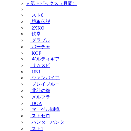
人気トピックス（月間）
スト6
餓狼伝説
2XKO
鉄拳
グラブル
バーチャ
KOF
ギルティギア
サムスピ
UNI
ヴァンパイア
ブレイブルー
北斗の拳
メルブラ
DOA
マーベル闘魂
ストゼロ
ハンターハンター
スト1