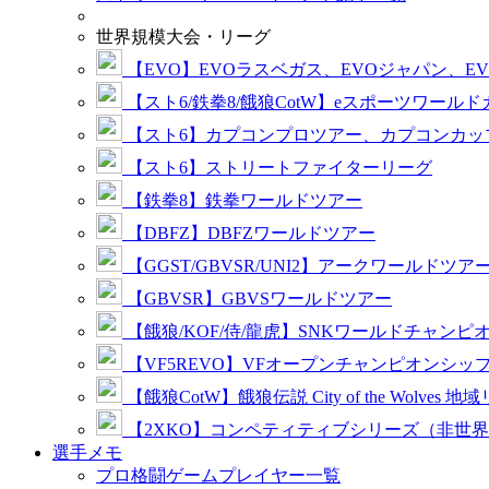
世界規模大会・リーグ
【EVO】EVOラスベガス、EVOジャパン、E
【スト6/鉄拳8/餓狼CotW】eスポーツワール
【スト6】カプコンプロツアー、カプコンカッ
【スト6】ストリートファイターリーグ
【鉄拳8】鉄拳ワールドツアー
【DBFZ】DBFZワールドツアー
【GGST/GBVSR/UNI2】アークワールドツア
【GBVSR】GBVSワールドツアー
【餓狼/KOF/侍/龍虎】SNKワールドチャンピ
【VF5REVO】VFオープンチャンピオンシッ
【餓狼CotW】餓狼伝説 City of the Wolves 地
【2XKO】コンペティティブシリーズ（非世
選手メモ
プロ格闘ゲームプレイヤー一覧