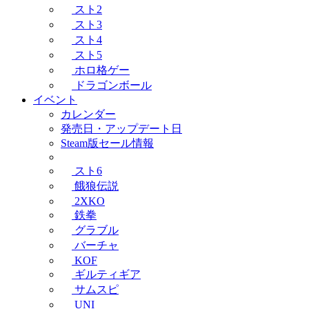
スト2
スト3
スト4
スト5
ホロ格ゲー
ドラゴンボール
イベント
カレンダー
発売日・アップデート日
Steam版セール情報
スト6
餓狼伝説
2XKO
鉄拳
グラブル
バーチャ
KOF
ギルティギア
サムスピ
UNI