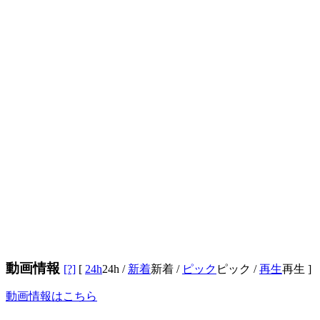
動画情報
[?]
[
24h
24h
/
新着
新着
/
ピック
ピック
/
再生
再生
]
動画情報はこちら