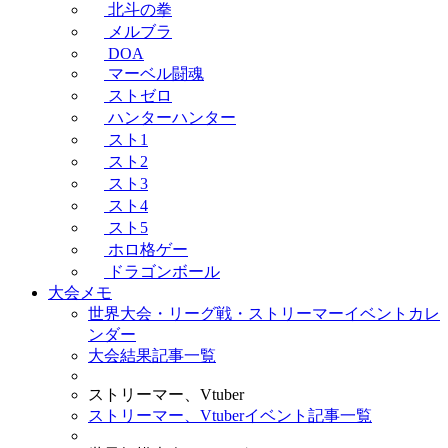
北斗の拳
メルブラ
DOA
マーベル闘魂
ストゼロ
ハンターハンター
スト1
スト2
スト3
スト4
スト5
ホロ格ゲー
ドラゴンボール
大会メモ
世界大会・リーグ戦・ストリーマーイベントカレ
ンダー
大会結果記事一覧
ストリーマー、Vtuber
ストリーマー、Vtuberイベント記事一覧