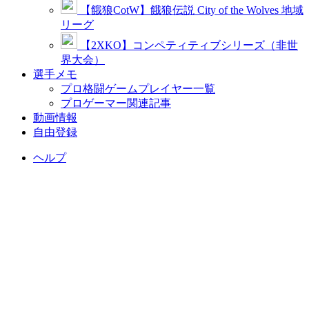
【餓狼CotW】餓狼伝説 City of the Wolves 地域
リーグ
【2XKO】コンペティティブシリーズ（非世
界大会）
選手メモ
プロ格闘ゲームプレイヤー一覧
プロゲーマー関連記事
動画情報
自由登録
ヘルプ