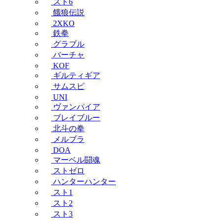
スト6
餓狼伝説
2XKO
鉄拳
グラブル
バーチャ
KOF
ギルティギア
サムスピ
UNI
ヴァンパイア
ブレイブルー
北斗の拳
メルブラ
DOA
マーベル闘魂
ストゼロ
ハンターハンター
スト1
スト2
スト3