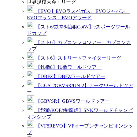
世界規模大会・リーグ
【EVO】EVOラスベガス、EVOジャパン、
EVOフランス、EVOアワード
【スト6/鉄拳8/餓狼CotW】eスポーツワール
ドカップ
【スト6】カプコンプロツアー、カプコンカ
ップ
【スト6】ストリートファイターリーグ
【鉄拳8】鉄拳ワールドツアー
【DBFZ】DBFZワールドツアー
【GGST/GBVSR/UNI2】アークワールドツア
ー
【GBVSR】GBVSワールドツアー
【餓狼/KOF/侍/龍虎】SNKワールドチャンピ
オンシップ
【VF5REVO】VFオープンチャンピオンシッ
プ