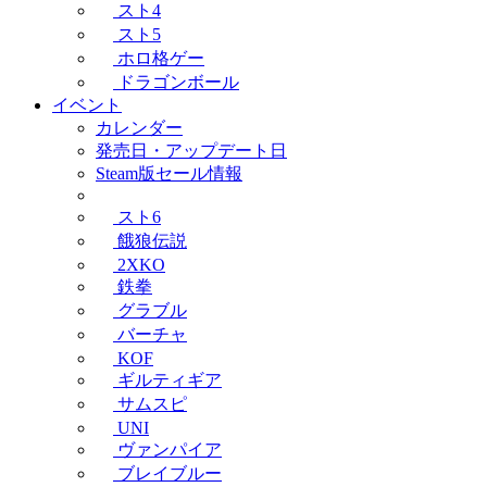
スト4
スト5
ホロ格ゲー
ドラゴンボール
イベント
カレンダー
発売日・アップデート日
Steam版セール情報
スト6
餓狼伝説
2XKO
鉄拳
グラブル
バーチャ
KOF
ギルティギア
サムスピ
UNI
ヴァンパイア
ブレイブルー