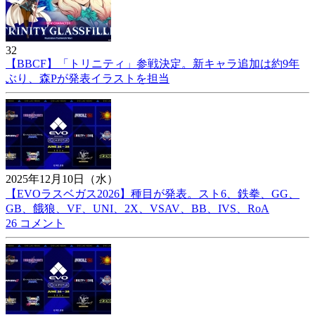
32
【BBCF】「トリニティ」参戦決定。新キャラ追加は約9年
ぶり、森Pが発表イラストを担当
2025年12月10日（水）
【EVOラスベガス2026】種目が発表。スト6、鉄拳、GG、
GB、餓狼、VF、UNI、2X、VSAV、BB、IVS、RoA
26 コメント