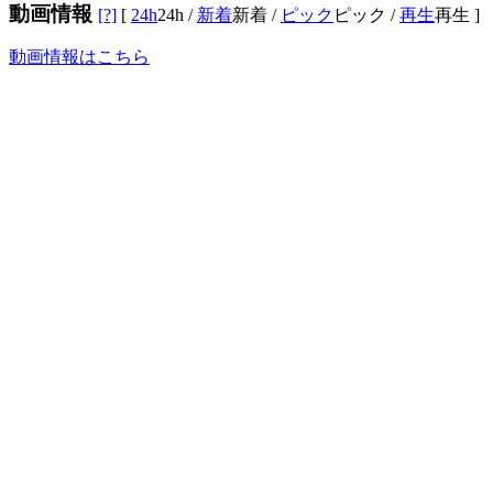
動画情報
[?]
[
24h
24h
/
新着
新着
/
ピック
ピック
/
再生
再生
]
動画情報はこちら