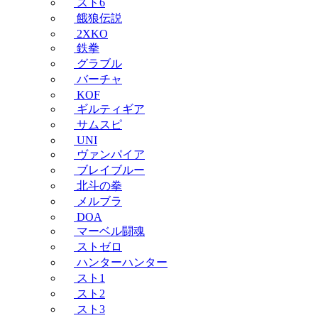
スト6
餓狼伝説
2XKO
鉄拳
グラブル
バーチャ
KOF
ギルティギア
サムスピ
UNI
ヴァンパイア
ブレイブルー
北斗の拳
メルブラ
DOA
マーベル闘魂
ストゼロ
ハンターハンター
スト1
スト2
スト3