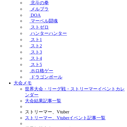
北斗の拳
メルブラ
DOA
マーベル闘魂
ストゼロ
ハンターハンター
スト1
スト2
スト3
スト4
スト5
ホロ格ゲー
ドラゴンボール
大会メモ
世界大会・リーグ戦・ストリーマーイベントカレ
ンダー
大会結果記事一覧
ストリーマー、Vtuber
ストリーマー、Vtuberイベント記事一覧