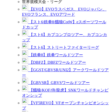
世界規模大会・リーグ
【EVO】EVOラスベガス、EVOジャパン、
EVOフランス、EVOアワード
【スト6/鉄拳8/餓狼CotW】eスポーツワール
ドカップ
【スト6】カプコンプロツアー、カプコンカ
ップ
【スト6】ストリートファイターリーグ
【鉄拳8】鉄拳ワールドツアー
【DBFZ】DBFZワールドツアー
【GGST/GBVSR/UNI2】アークワールドツア
ー
【GBVSR】GBVSワールドツアー
【餓狼/KOF/侍/龍虎】SNKワールドチャンピ
オンシップ
【VF5REVO】VFオープンチャンピオンシッ
プ