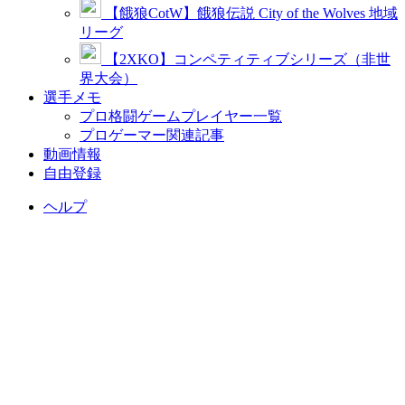
【餓狼CotW】餓狼伝説 City of the Wolves 地域
リーグ
【2XKO】コンペティティブシリーズ（非世
界大会）
選手メモ
プロ格闘ゲームプレイヤー一覧
プロゲーマー関連記事
動画情報
自由登録
ヘルプ