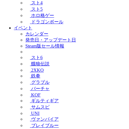
スト4
スト5
ホロ格ゲー
ドラゴンボール
イベント
カレンダー
発売日・アップデート日
Steam版セール情報
スト6
餓狼伝説
2XKO
鉄拳
グラブル
バーチャ
KOF
ギルティギア
サムスピ
UNI
ヴァンパイア
ブレイブルー