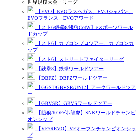
世界規模大会・リーグ
【EVO】EVOラスベガス、EVOジャパン、
EVOフランス、EVOアワード
【スト6/鉄拳8/餓狼CotW】eスポーツワール
ドカップ
【スト6】カプコンプロツアー、カプコンカ
ップ
【スト6】ストリートファイターリーグ
【鉄拳8】鉄拳ワールドツアー
【DBFZ】DBFZワールドツアー
【GGST/GBVSR/UNI2】アークワールドツア
ー
【GBVSR】GBVSワールドツアー
【餓狼/KOF/侍/龍虎】SNKワールドチャンピ
オンシップ
【VF5REVO】VFオープンチャンピオンシッ
プ