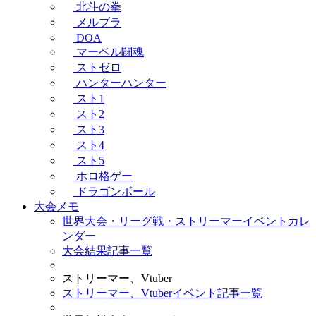
北斗の拳
メルブラ
DOA
マーベル闘魂
ストゼロ
ハンターハンター
スト1
スト2
スト3
スト4
スト5
ホロ格ゲー
ドラゴンボール
大会メモ
世界大会・リーグ戦・ストリーマーイベントカレ
ンダー
大会結果記事一覧
ストリーマー、Vtuber
ストリーマー、Vtuberイベント記事一覧