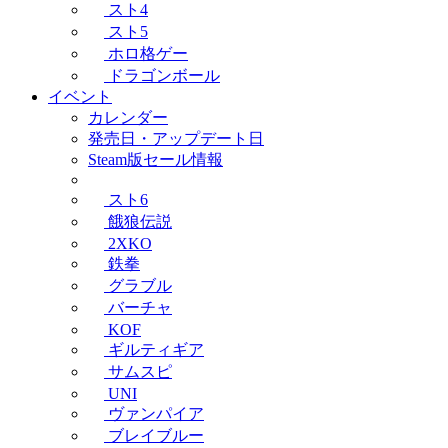
スト4
スト5
ホロ格ゲー
ドラゴンボール
イベント
カレンダー
発売日・アップデート日
Steam版セール情報
スト6
餓狼伝説
2XKO
鉄拳
グラブル
バーチャ
KOF
ギルティギア
サムスピ
UNI
ヴァンパイア
ブレイブルー