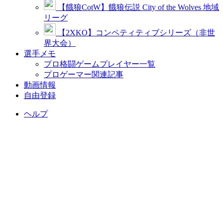
【餓狼CotW】餓狼伝説 City of the Wolves 地域
リーグ
【2XKO】コンペティティブシリーズ（非世
界大会）
選手メモ
プロ格闘ゲームプレイヤー一覧
プロゲーマー関連記事
動画情報
自由登録
ヘルプ