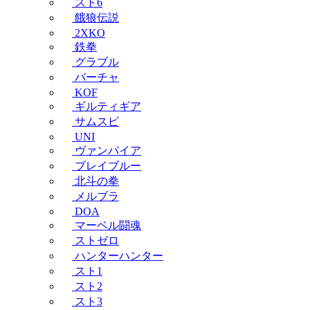
スト6
餓狼伝説
2XKO
鉄拳
グラブル
バーチャ
KOF
ギルティギア
サムスピ
UNI
ヴァンパイア
ブレイブルー
北斗の拳
メルブラ
DOA
マーベル闘魂
ストゼロ
ハンターハンター
スト1
スト2
スト3