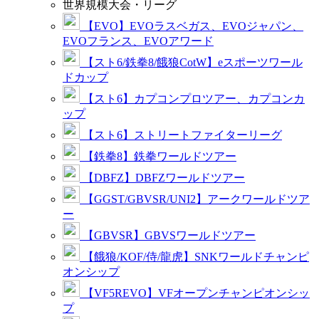
世界規模大会・リーグ
【EVO】EVOラスベガス、EVOジャパン、
EVOフランス、EVOアワード
【スト6/鉄拳8/餓狼CotW】eスポーツワール
ドカップ
【スト6】カプコンプロツアー、カプコンカ
ップ
【スト6】ストリートファイターリーグ
【鉄拳8】鉄拳ワールドツアー
【DBFZ】DBFZワールドツアー
【GGST/GBVSR/UNI2】アークワールドツア
ー
【GBVSR】GBVSワールドツアー
【餓狼/KOF/侍/龍虎】SNKワールドチャンピ
オンシップ
【VF5REVO】VFオープンチャンピオンシッ
プ