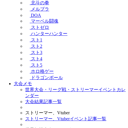
北斗の拳
メルブラ
DOA
マーベル闘魂
ストゼロ
ハンターハンター
スト1
スト2
スト3
スト4
スト5
ホロ格ゲー
ドラゴンボール
大会メモ
世界大会・リーグ戦・ストリーマーイベントカレ
ンダー
大会結果記事一覧
ストリーマー、Vtuber
ストリーマー、Vtuberイベント記事一覧