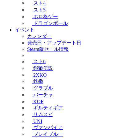
スト4
スト5
ホロ格ゲー
ドラゴンボール
イベント
カレンダー
発売日・アップデート日
Steam版セール情報
スト6
餓狼伝説
2XKO
鉄拳
グラブル
バーチャ
KOF
ギルティギア
サムスピ
UNI
ヴァンパイア
ブレイブルー