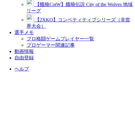
【餓狼CotW】餓狼伝説 City of the Wolves 地域
リーグ
【2XKO】コンペティティブシリーズ（非世
界大会）
選手メモ
プロ格闘ゲームプレイヤー一覧
プロゲーマー関連記事
動画情報
自由登録
ヘルプ