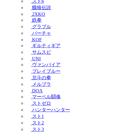
スト6
餓狼伝説
2XKO
鉄拳
グラブル
バーチャ
KOF
ギルティギア
サムスピ
UNI
ヴァンパイア
ブレイブルー
北斗の拳
メルブラ
DOA
マーベル闘魂
ストゼロ
ハンターハンター
スト1
スト2
スト3