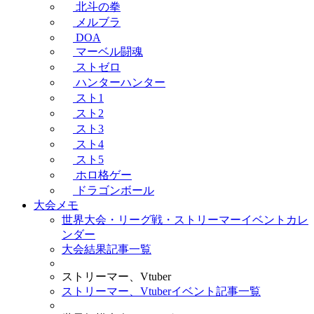
北斗の拳
メルブラ
DOA
マーベル闘魂
ストゼロ
ハンターハンター
スト1
スト2
スト3
スト4
スト5
ホロ格ゲー
ドラゴンボール
大会メモ
世界大会・リーグ戦・ストリーマーイベントカレ
ンダー
大会結果記事一覧
ストリーマー、Vtuber
ストリーマー、Vtuberイベント記事一覧