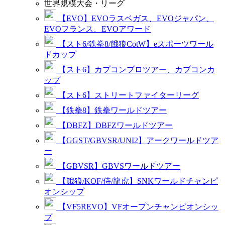
世界規模大会・リーグ
【EVO】EVOラスベガス、EVOジャパン、
EVOフランス、EVOアワード
【スト6/鉄拳8/餓狼CotW】eスポーツワール
ドカップ
【スト6】カプコンプロツアー、カプコンカ
ップ
【スト6】ストリートファイターリーグ
【鉄拳8】鉄拳ワールドツアー
【DBFZ】DBFZワールドツアー
【GGST/GBVSR/UNI2】アークワールドツア
ー
【GBVSR】GBVSワールドツアー
【餓狼/KOF/侍/龍虎】SNKワールドチャンピ
オンシップ
【VF5REVO】VFオープンチャンピオンシッ
プ