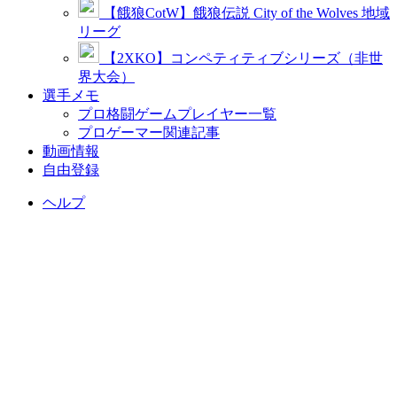
【餓狼CotW】餓狼伝説 City of the Wolves 地域
リーグ
【2XKO】コンペティティブシリーズ（非世
界大会）
選手メモ
プロ格闘ゲームプレイヤー一覧
プロゲーマー関連記事
動画情報
自由登録
ヘルプ