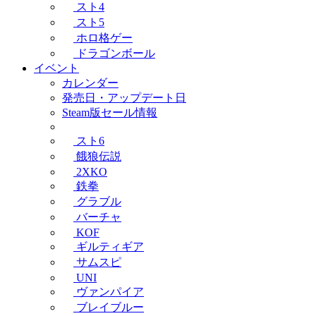
スト4
スト5
ホロ格ゲー
ドラゴンボール
イベント
カレンダー
発売日・アップデート日
Steam版セール情報
スト6
餓狼伝説
2XKO
鉄拳
グラブル
バーチャ
KOF
ギルティギア
サムスピ
UNI
ヴァンパイア
ブレイブルー