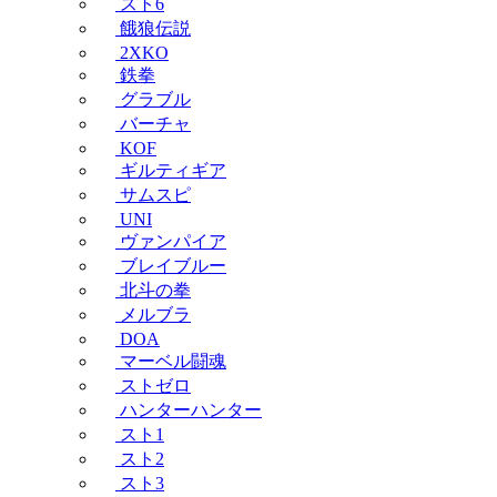
スト6
餓狼伝説
2XKO
鉄拳
グラブル
バーチャ
KOF
ギルティギア
サムスピ
UNI
ヴァンパイア
ブレイブルー
北斗の拳
メルブラ
DOA
マーベル闘魂
ストゼロ
ハンターハンター
スト1
スト2
スト3