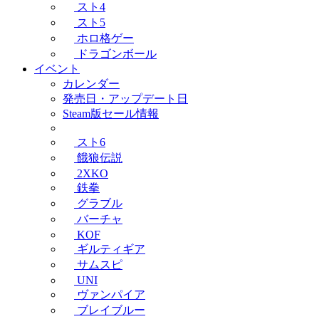
スト4
スト5
ホロ格ゲー
ドラゴンボール
イベント
カレンダー
発売日・アップデート日
Steam版セール情報
スト6
餓狼伝説
2XKO
鉄拳
グラブル
バーチャ
KOF
ギルティギア
サムスピ
UNI
ヴァンパイア
ブレイブルー