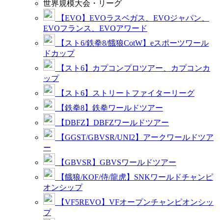
世界規模大会・リーグ
【EVO】EVOラスベガス、EVOジャパン、
EVOフランス、EVOアワード
【スト6/鉄拳8/餓狼CotW】eスポーツワール
ドカップ
【スト6】カプコンプロツアー、カプコンカ
ップ
【スト6】ストリートファイターリーグ
【鉄拳8】鉄拳ワールドツアー
【DBFZ】DBFZワールドツアー
【GGST/GBVSR/UNI2】アークワールドツア
ー
【GBVSR】GBVSワールドツアー
【餓狼/KOF/侍/龍虎】SNKワールドチャンピ
オンシップ
【VF5REVO】VFオープンチャンピオンシッ
プ