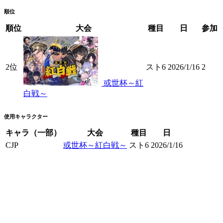
順位
順位
大会
種目
日
参加
2位
スト6
2026/1/16
2
或世杯～紅
白戦～
使用キャラクター
キャラ（一部）
大会
種目
日
CJP
或世杯～紅白戦～
スト6
2026/1/16