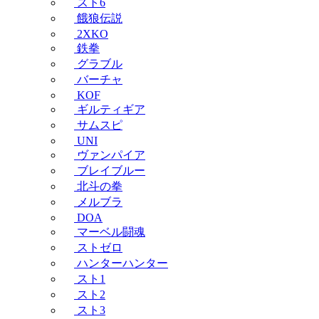
スト6
餓狼伝説
2XKO
鉄拳
グラブル
バーチャ
KOF
ギルティギア
サムスピ
UNI
ヴァンパイア
ブレイブルー
北斗の拳
メルブラ
DOA
マーベル闘魂
ストゼロ
ハンターハンター
スト1
スト2
スト3