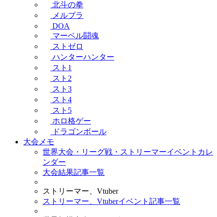
北斗の拳
メルブラ
DOA
マーベル闘魂
ストゼロ
ハンターハンター
スト1
スト2
スト3
スト4
スト5
ホロ格ゲー
ドラゴンボール
大会メモ
世界大会・リーグ戦・ストリーマーイベントカレ
ンダー
大会結果記事一覧
ストリーマー、Vtuber
ストリーマー、Vtuberイベント記事一覧