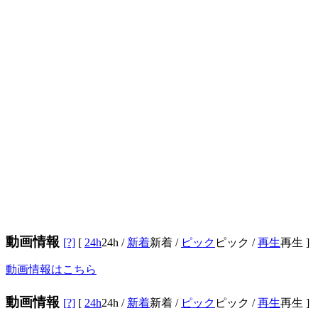
動画情報
[?]
[
24h
24h
/
新着
新着
/
ピック
ピック
/
再生
再生
]
動画情報はこちら
動画情報
[?]
[
24h
24h
/
新着
新着
/
ピック
ピック
/
再生
再生
]