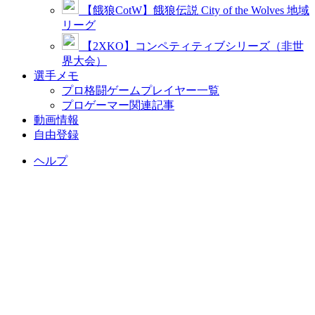
【餓狼CotW】餓狼伝説 City of the Wolves 地域
リーグ
【2XKO】コンペティティブシリーズ（非世
界大会）
選手メモ
プロ格闘ゲームプレイヤー一覧
プロゲーマー関連記事
動画情報
自由登録
ヘルプ