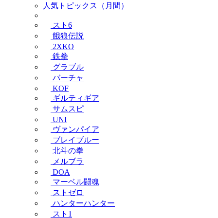
人気トピックス（月間）
スト6
餓狼伝説
2XKO
鉄拳
グラブル
バーチャ
KOF
ギルティギア
サムスピ
UNI
ヴァンパイア
ブレイブルー
北斗の拳
メルブラ
DOA
マーベル闘魂
ストゼロ
ハンターハンター
スト1