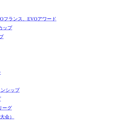
VOフランス、EVOアワード
ドカップ
プ
ー
オンシップ
プ
域リーグ
界大会）