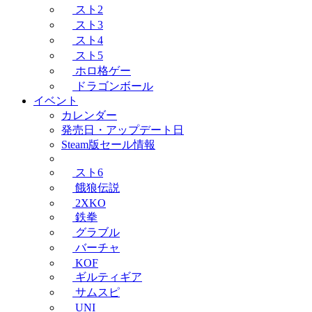
スト2
スト3
スト4
スト5
ホロ格ゲー
ドラゴンボール
イベント
カレンダー
発売日・アップデート日
Steam版セール情報
スト6
餓狼伝説
2XKO
鉄拳
グラブル
バーチャ
KOF
ギルティギア
サムスピ
UNI