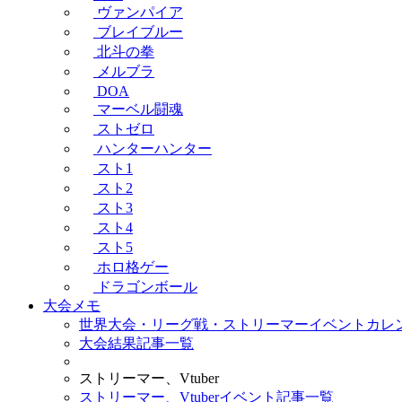
ヴァンパイア
ブレイブルー
北斗の拳
メルブラ
DOA
マーベル闘魂
ストゼロ
ハンターハンター
スト1
スト2
スト3
スト4
スト5
ホロ格ゲー
ドラゴンボール
大会メモ
世界大会・リーグ戦・ストリーマーイベントカレ
大会結果記事一覧
ストリーマー、Vtuber
ストリーマー、Vtuberイベント記事一覧