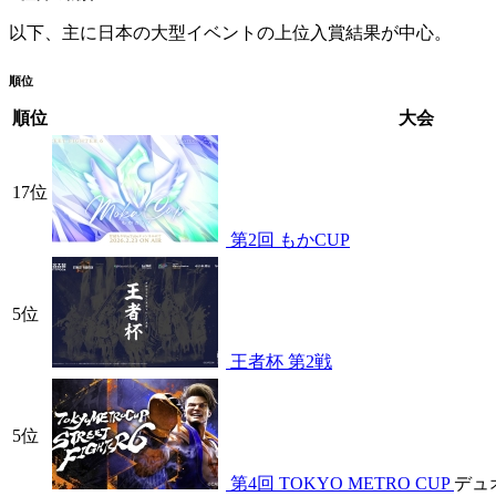
以下、主に日本の大型イベントの上位入賞結果が中心。
順位
順位
大会
17位
第2回 もかCUP
5位
王者杯 第2戦
5位
第4回 TOKYO METRO CUP
デュ