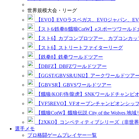
世界規模大会・リーグ
【EVO】EVOラスベガス、EVOジャパン、E
【スト6/鉄拳8/餓狼CotW】eスポーツワール
【スト6】カプコンプロツアー、カプコンカッ
【スト6】ストリートファイターリーグ
【鉄拳8】鉄拳ワールドツアー
【DBFZ】DBFZワールドツアー
【GGST/GBVSR/UNI2】アークワールドツア
【GBVSR】GBVSワールドツアー
【餓狼/KOF/侍/龍虎】SNKワールドチャンピ
【VF5REVO】VFオープンチャンピオンシッ
【餓狼CotW】餓狼伝説 City of the Wolves 地
【2XKO】コンペティティブシリーズ（非世
選手メモ
プロ格闘ゲームプレイヤー一覧