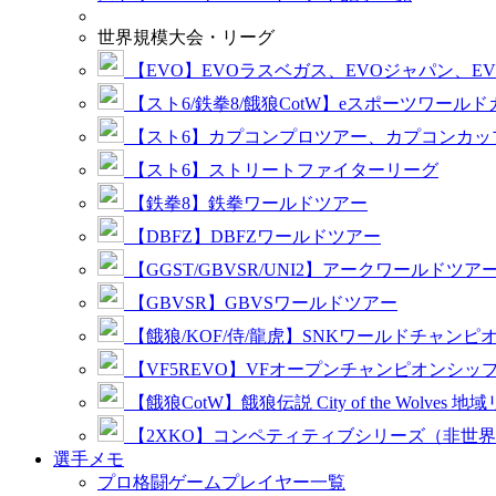
世界規模大会・リーグ
【EVO】EVOラスベガス、EVOジャパン、E
【スト6/鉄拳8/餓狼CotW】eスポーツワール
【スト6】カプコンプロツアー、カプコンカッ
【スト6】ストリートファイターリーグ
【鉄拳8】鉄拳ワールドツアー
【DBFZ】DBFZワールドツアー
【GGST/GBVSR/UNI2】アークワールドツア
【GBVSR】GBVSワールドツアー
【餓狼/KOF/侍/龍虎】SNKワールドチャンピ
【VF5REVO】VFオープンチャンピオンシッ
【餓狼CotW】餓狼伝説 City of the Wolves 地
【2XKO】コンペティティブシリーズ（非世
選手メモ
プロ格闘ゲームプレイヤー一覧