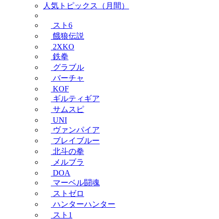
人気トピックス（月間）
スト6
餓狼伝説
2XKO
鉄拳
グラブル
バーチャ
KOF
ギルティギア
サムスピ
UNI
ヴァンパイア
ブレイブルー
北斗の拳
メルブラ
DOA
マーベル闘魂
ストゼロ
ハンターハンター
スト1