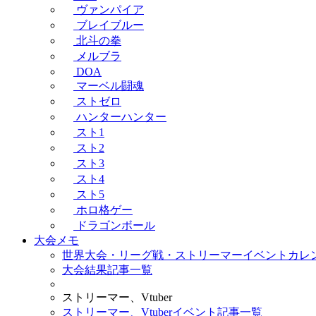
ヴァンパイア
ブレイブルー
北斗の拳
メルブラ
DOA
マーベル闘魂
ストゼロ
ハンターハンター
スト1
スト2
スト3
スト4
スト5
ホロ格ゲー
ドラゴンボール
大会メモ
世界大会・リーグ戦・ストリーマーイベントカレ
大会結果記事一覧
ストリーマー、Vtuber
ストリーマー、Vtuberイベント記事一覧