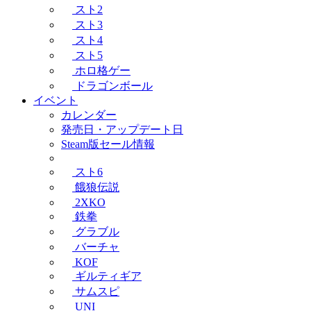
スト2
スト3
スト4
スト5
ホロ格ゲー
ドラゴンボール
イベント
カレンダー
発売日・アップデート日
Steam版セール情報
スト6
餓狼伝説
2XKO
鉄拳
グラブル
バーチャ
KOF
ギルティギア
サムスピ
UNI