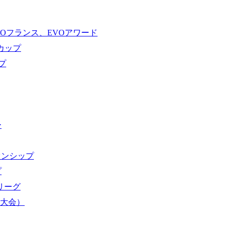
VOフランス、EVOアワード
ドカップ
プ
ー
オンシップ
プ
域リーグ
界大会）