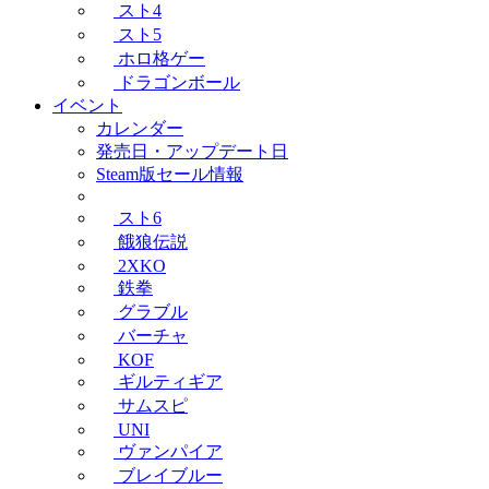
スト4
スト5
ホロ格ゲー
ドラゴンボール
イベント
カレンダー
発売日・アップデート日
Steam版セール情報
スト6
餓狼伝説
2XKO
鉄拳
グラブル
バーチャ
KOF
ギルティギア
サムスピ
UNI
ヴァンパイア
ブレイブルー