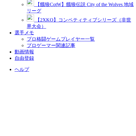
【餓狼CotW】餓狼伝説 City of the Wolves 地域
リーグ
【2XKO】コンペティティブシリーズ（非世
界大会）
選手メモ
プロ格闘ゲームプレイヤー一覧
プロゲーマー関連記事
動画情報
自由登録
ヘルプ