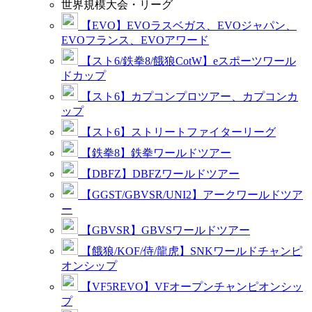
世界規模大会・リーグ
【EVO】EVOラスベガス、EVOジャパン、
EVOフランス、EVOアワード
【スト6/鉄拳8/餓狼CotW】eスポーツワール
ドカップ
【スト6】カプコンプロツアー、カプコンカ
ップ
【スト6】ストリートファイターリーグ
【鉄拳8】鉄拳ワールドツアー
【DBFZ】DBFZワールドツアー
【GGST/GBVSR/UNI2】アークワールドツア
ー
【GBVSR】GBVSワールドツアー
【餓狼/KOF/侍/龍虎】SNKワールドチャンピ
オンシップ
【VF5REVO】VFオープンチャンピオンシッ
プ