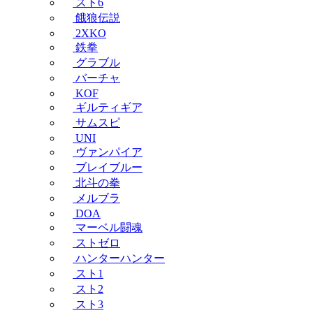
スト6
餓狼伝説
2XKO
鉄拳
グラブル
バーチャ
KOF
ギルティギア
サムスピ
UNI
ヴァンパイア
ブレイブルー
北斗の拳
メルブラ
DOA
マーベル闘魂
ストゼロ
ハンターハンター
スト1
スト2
スト3