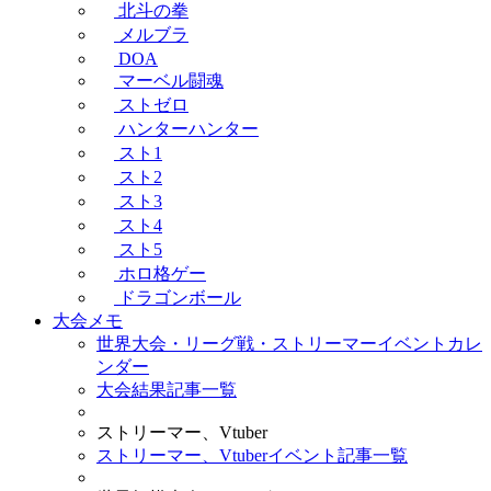
北斗の拳
メルブラ
DOA
マーベル闘魂
ストゼロ
ハンターハンター
スト1
スト2
スト3
スト4
スト5
ホロ格ゲー
ドラゴンボール
大会メモ
世界大会・リーグ戦・ストリーマーイベントカレ
ンダー
大会結果記事一覧
ストリーマー、Vtuber
ストリーマー、Vtuberイベント記事一覧