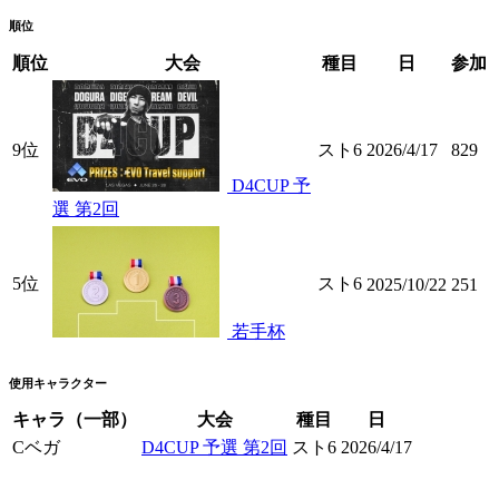
順位
順位
大会
種目
日
参加
9位
スト6
2026/4/17
829
D4CUP 予
選 第2回
5位
スト6
2025/10/22
251
若手杯
使用キャラクター
キャラ（一部）
大会
種目
日
Cベガ
D4CUP 予選 第2回
スト6
2026/4/17