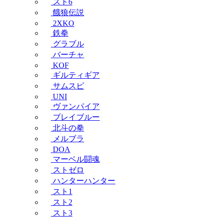
スト6
餓狼伝説
2XKO
鉄拳
グラブル
バーチャ
KOF
ギルティギア
サムスピ
UNI
ヴァンパイア
ブレイブルー
北斗の拳
メルブラ
DOA
マーベル闘魂
ストゼロ
ハンターハンター
スト1
スト2
スト3