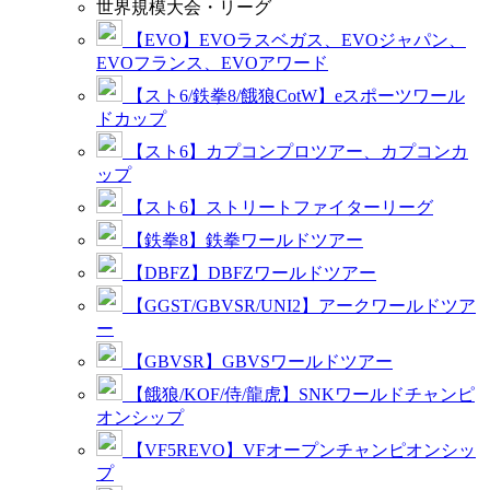
世界規模大会・リーグ
【EVO】EVOラスベガス、EVOジャパン、
EVOフランス、EVOアワード
【スト6/鉄拳8/餓狼CotW】eスポーツワール
ドカップ
【スト6】カプコンプロツアー、カプコンカ
ップ
【スト6】ストリートファイターリーグ
【鉄拳8】鉄拳ワールドツアー
【DBFZ】DBFZワールドツアー
【GGST/GBVSR/UNI2】アークワールドツア
ー
【GBVSR】GBVSワールドツアー
【餓狼/KOF/侍/龍虎】SNKワールドチャンピ
オンシップ
【VF5REVO】VFオープンチャンピオンシッ
プ