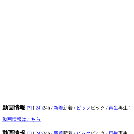
動画情報
[?]
[
24h
24h
/
新着
新着
/
ピック
ピック
/
再生
再生
]
動画情報はこちら
動画情報
[?]
[
24h
24h
/
新着
新着
/
ピック
ピック
/
再生
再生
]