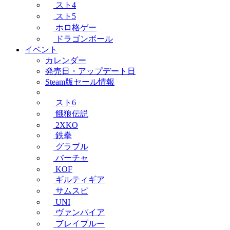
スト4
スト5
ホロ格ゲー
ドラゴンボール
イベント
カレンダー
発売日・アップデート日
Steam版セール情報
スト6
餓狼伝説
2XKO
鉄拳
グラブル
バーチャ
KOF
ギルティギア
サムスピ
UNI
ヴァンパイア
ブレイブルー