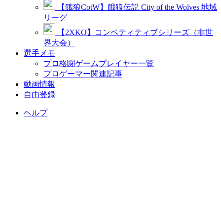
【餓狼CotW】餓狼伝説 City of the Wolves 地域
リーグ
【2XKO】コンペティティブシリーズ（非世
界大会）
選手メモ
プロ格闘ゲームプレイヤー一覧
プロゲーマー関連記事
動画情報
自由登録
ヘルプ