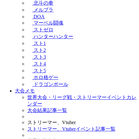
北斗の拳
メルブラ
DOA
マーベル闘魂
ストゼロ
ハンターハンター
スト1
スト2
スト3
スト4
スト5
ホロ格ゲー
ドラゴンボール
大会メモ
世界大会・リーグ戦・ストリーマーイベントカレ
ンダー
大会結果記事一覧
ストリーマー、Vtuber
ストリーマー、Vtuberイベント記事一覧