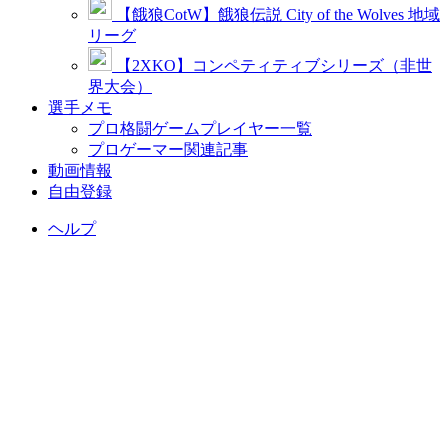
【餓狼CotW】餓狼伝説 City of the Wolves 地域
リーグ
【2XKO】コンペティティブシリーズ（非世
界大会）
選手メモ
プロ格闘ゲームプレイヤー一覧
プロゲーマー関連記事
動画情報
自由登録
ヘルプ