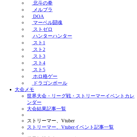
北斗の拳
メルブラ
DOA
マーベル闘魂
ストゼロ
ハンターハンター
スト1
スト2
スト3
スト4
スト5
ホロ格ゲー
ドラゴンボール
大会メモ
世界大会・リーグ戦・ストリーマーイベントカレ
ンダー
大会結果記事一覧
ストリーマー、Vtuber
ストリーマー、Vtuberイベント記事一覧