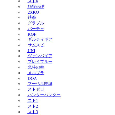
スト6
餓狼伝説
2XKO
鉄拳
グラブル
バーチャ
KOF
ギルティギア
サムスピ
UNI
ヴァンパイア
ブレイブルー
北斗の拳
メルブラ
DOA
マーベル闘魂
ストゼロ
ハンターハンター
スト1
スト2
スト3