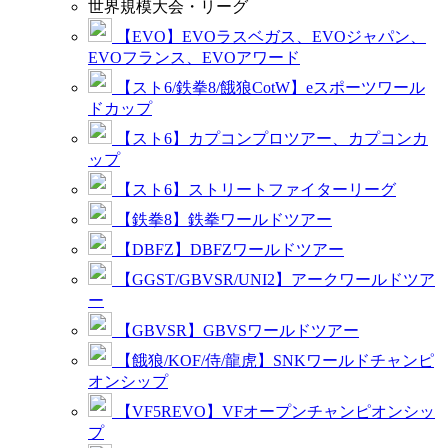
世界規模大会・リーグ
【EVO】EVOラスベガス、EVOジャパン、
EVOフランス、EVOアワード
【スト6/鉄拳8/餓狼CotW】eスポーツワール
ドカップ
【スト6】カプコンプロツアー、カプコンカ
ップ
【スト6】ストリートファイターリーグ
【鉄拳8】鉄拳ワールドツアー
【DBFZ】DBFZワールドツアー
【GGST/GBVSR/UNI2】アークワールドツア
ー
【GBVSR】GBVSワールドツアー
【餓狼/KOF/侍/龍虎】SNKワールドチャンピ
オンシップ
【VF5REVO】VFオープンチャンピオンシッ
プ