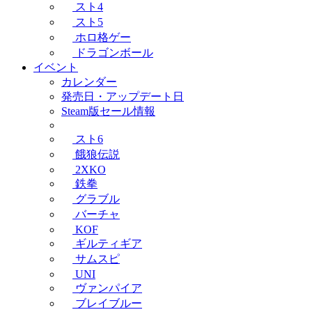
スト4
スト5
ホロ格ゲー
ドラゴンボール
イベント
カレンダー
発売日・アップデート日
Steam版セール情報
スト6
餓狼伝説
2XKO
鉄拳
グラブル
バーチャ
KOF
ギルティギア
サムスピ
UNI
ヴァンパイア
ブレイブルー