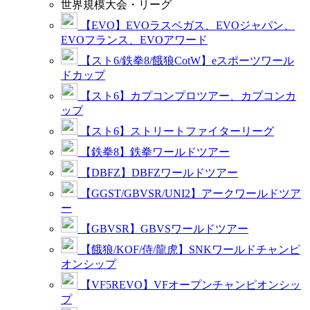
世界規模大会・リーグ
【EVO】EVOラスベガス、EVOジャパン、
EVOフランス、EVOアワード
【スト6/鉄拳8/餓狼CotW】eスポーツワール
ドカップ
【スト6】カプコンプロツアー、カプコンカ
ップ
【スト6】ストリートファイターリーグ
【鉄拳8】鉄拳ワールドツアー
【DBFZ】DBFZワールドツアー
【GGST/GBVSR/UNI2】アークワールドツア
ー
【GBVSR】GBVSワールドツアー
【餓狼/KOF/侍/龍虎】SNKワールドチャンピ
オンシップ
【VF5REVO】VFオープンチャンピオンシッ
プ