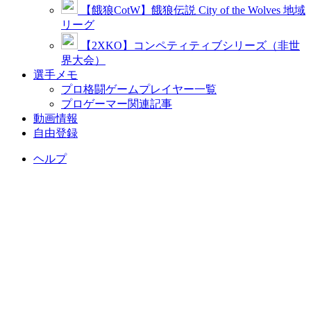
【餓狼CotW】餓狼伝説 City of the Wolves 地域
リーグ
【2XKO】コンペティティブシリーズ（非世
界大会）
選手メモ
プロ格闘ゲームプレイヤー一覧
プロゲーマー関連記事
動画情報
自由登録
ヘルプ