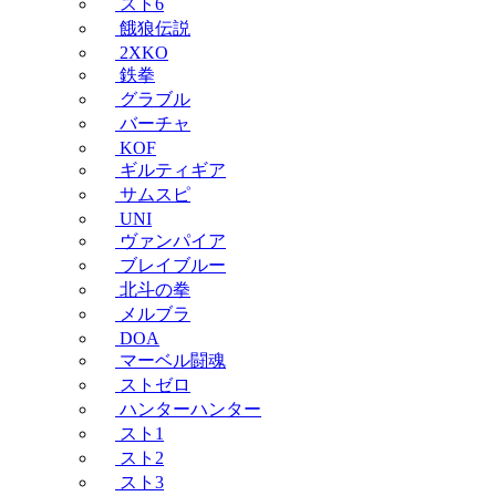
スト6
餓狼伝説
2XKO
鉄拳
グラブル
バーチャ
KOF
ギルティギア
サムスピ
UNI
ヴァンパイア
ブレイブルー
北斗の拳
メルブラ
DOA
マーベル闘魂
ストゼロ
ハンターハンター
スト1
スト2
スト3