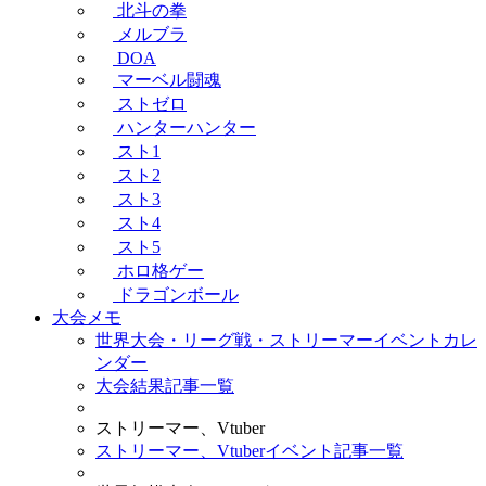
北斗の拳
メルブラ
DOA
マーベル闘魂
ストゼロ
ハンターハンター
スト1
スト2
スト3
スト4
スト5
ホロ格ゲー
ドラゴンボール
大会メモ
世界大会・リーグ戦・ストリーマーイベントカレ
ンダー
大会結果記事一覧
ストリーマー、Vtuber
ストリーマー、Vtuberイベント記事一覧