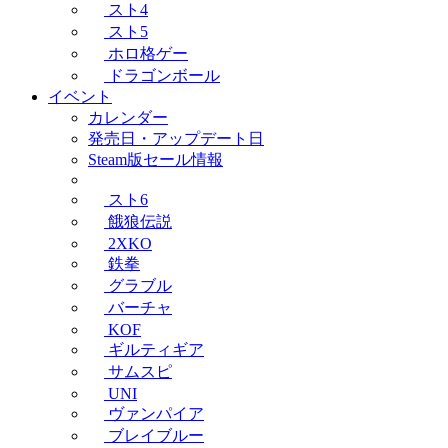
スト4
スト5
ホロ格ゲー
ドラゴンボール
イベント
カレンダー
発売日・アップデート日
Steam版セール情報
スト6
餓狼伝説
2XKO
鉄拳
グラブル
バーチャ
KOF
ギルティギア
サムスピ
UNI
ヴァンパイア
ブレイブルー