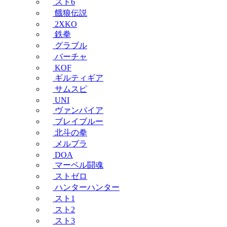
スト6
餓狼伝説
2XKO
鉄拳
グラブル
バーチャ
KOF
ギルティギア
サムスピ
UNI
ヴァンパイア
ブレイブルー
北斗の拳
メルブラ
DOA
マーベル闘魂
ストゼロ
ハンターハンター
スト1
スト2
スト3