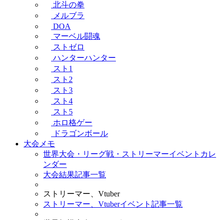
北斗の拳
メルブラ
DOA
マーベル闘魂
ストゼロ
ハンターハンター
スト1
スト2
スト3
スト4
スト5
ホロ格ゲー
ドラゴンボール
大会メモ
世界大会・リーグ戦・ストリーマーイベントカレ
ンダー
大会結果記事一覧
ストリーマー、Vtuber
ストリーマー、Vtuberイベント記事一覧