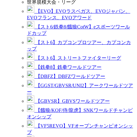
世界規模大会・リーグ
【EVO】EVOラスベガス、EVOジャパン、
EVOフランス、EVOアワード
【スト6/鉄拳8/餓狼CotW】eスポーツワール
ドカップ
【スト6】カプコンプロツアー、カプコンカ
ップ
【スト6】ストリートファイターリーグ
【鉄拳8】鉄拳ワールドツアー
【DBFZ】DBFZワールドツアー
【GGST/GBVSR/UNI2】アークワールドツア
ー
【GBVSR】GBVSワールドツアー
【餓狼/KOF/侍/龍虎】SNKワールドチャンピ
オンシップ
【VF5REVO】VFオープンチャンピオンシッ
プ