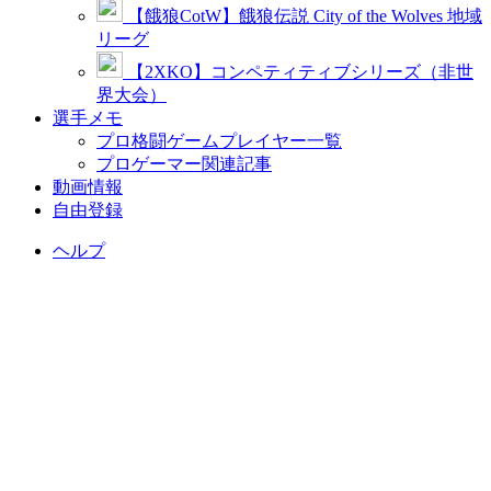
【餓狼CotW】餓狼伝説 City of the Wolves 地域
リーグ
【2XKO】コンペティティブシリーズ（非世
界大会）
選手メモ
プロ格闘ゲームプレイヤー一覧
プロゲーマー関連記事
動画情報
自由登録
ヘルプ