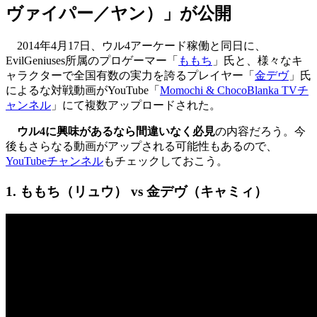
ヴァイパー／ヤン）」が公開
2014年4月17日、ウル4アーケード稼働と同日に、
EvilGeniuses所属のプロゲーマー「
ももち
」氏と、様々なキ
ャラクターで全国有数の実力を誇るプレイヤー「
金デヴ
」氏
によるな対戦動画がYouTube「
Momochi & ChocoBlanka TVチ
ャンネル
」にて複数アップロードされた。
ウル4に興味があるなら間違いなく必見
の内容だろう。今
後もさらなる動画がアップされる可能性もあるので、
YouTubeチャンネル
もチェックしておこう。
1. ももち（リュウ） vs 金デヴ（キャミィ）