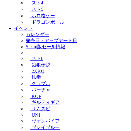
スト4
スト5
ホロ格ゲー
ドラゴンボール
イベント
カレンダー
発売日・アップデート日
Steam版セール情報
スト6
餓狼伝説
2XKO
鉄拳
グラブル
バーチャ
KOF
ギルティギア
サムスピ
UNI
ヴァンパイア
ブレイブルー