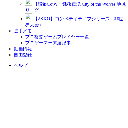
【餓狼CotW】餓狼伝説 City of the Wolves 地域
リーグ
【2XKO】コンペティティブシリーズ（非世
界大会）
選手メモ
プロ格闘ゲームプレイヤー一覧
プロゲーマー関連記事
動画情報
自由登録
ヘルプ