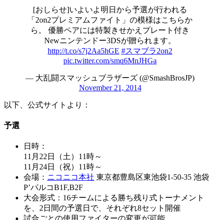
[おしらせ]いよいよ明日から予選が行われる
「2on2プレミアムファイト」の模様はこちらか
ら。 優勝ペアには特製きせかえプレート付き
Newニンテンドー3DSが贈られます。
http://t.co/s7j2Aa5hGE
#スマブラ2on2
pic.twitter.com/smq6MnJHGa
— 大乱闘スマッシュブラザーズ (@SmashBrosJP)
November 21, 2014
以下、公式サイトより：
予選
日時：
11月22日（土）11時～
11月24日（祝）11時～
会場：
ニコニコ本社
東京都豊島区東池袋1-50-35 池袋
P’パルコB1F,B2F
大会形式：16チームによる勝ち残り式トーナメント
を、2日間の予選日で、それぞれ8セット開催
試合ごとの使用ファイターの変更が可能