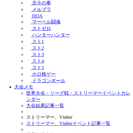
北斗の拳
メルブラ
DOA
マーベル闘魂
ストゼロ
ハンターハンター
スト1
スト2
スト3
スト4
スト5
ホロ格ゲー
ドラゴンボール
大会メモ
世界大会・リーグ戦・ストリーマーイベントカレ
ンダー
大会結果記事一覧
ストリーマー、Vtuber
ストリーマー、Vtuberイベント記事一覧