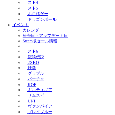
スト4
スト5
ホロ格ゲー
ドラゴンボール
イベント
カレンダー
発売日・アップデート日
Steam版セール情報
スト6
餓狼伝説
2XKO
鉄拳
グラブル
バーチャ
KOF
ギルティギア
サムスピ
UNI
ヴァンパイア
ブレイブルー