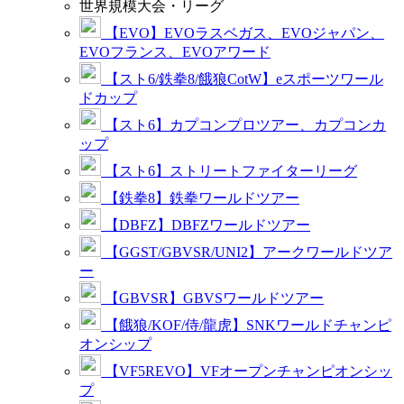
世界規模大会・リーグ
【EVO】EVOラスベガス、EVOジャパン、
EVOフランス、EVOアワード
【スト6/鉄拳8/餓狼CotW】eスポーツワール
ドカップ
【スト6】カプコンプロツアー、カプコンカ
ップ
【スト6】ストリートファイターリーグ
【鉄拳8】鉄拳ワールドツアー
【DBFZ】DBFZワールドツアー
【GGST/GBVSR/UNI2】アークワールドツア
ー
【GBVSR】GBVSワールドツアー
【餓狼/KOF/侍/龍虎】SNKワールドチャンピ
オンシップ
【VF5REVO】VFオープンチャンピオンシッ
プ