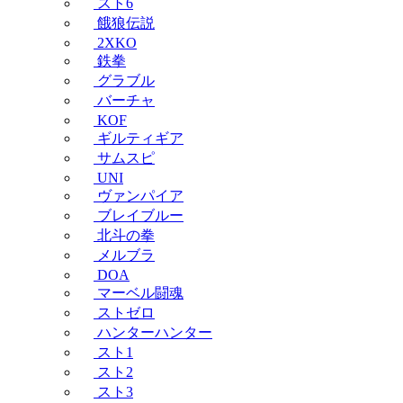
スト6
餓狼伝説
2XKO
鉄拳
グラブル
バーチャ
KOF
ギルティギア
サムスピ
UNI
ヴァンパイア
ブレイブルー
北斗の拳
メルブラ
DOA
マーベル闘魂
ストゼロ
ハンターハンター
スト1
スト2
スト3