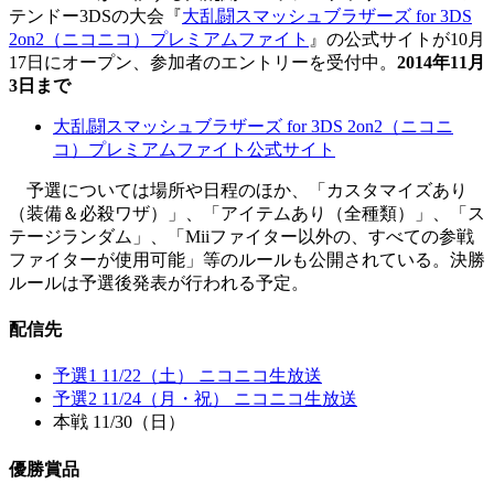
テンドー3DSの大会『
大乱闘スマッシュブラザーズ for 3DS
2on2（ニコニコ）プレミアムファイト
』の公式サイトが10月
17日にオープン、参加者のエントリーを受付中。
2014年11月
3日まで
大乱闘スマッシュブラザーズ for 3DS 2on2（ニコニ
コ）プレミアムファイト公式サイト
予選については場所や日程のほか、「カスタマイズあり
（装備＆必殺ワザ）」、「アイテムあり（全種類）」、「ス
テージランダム」、「Miiファイター以外の、すべての参戦
ファイターが使用可能」等のルールも公開されている。決勝
ルールは予選後発表が行われる予定。
配信先
予選1 11/22（土） ニコニコ生放送
予選2 11/24（月・祝） ニコニコ生放送
本戦 11/30（日）
優勝賞品