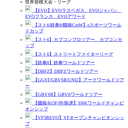
世界規模大会・リーグ
【EVO】EVOラスベガス、EVOジャパン、
EVOフランス、EVOアワード
【スト6/鉄拳8/餓狼CotW】eスポーツワール
ドカップ
【スト6】カプコンプロツアー、カプコンカ
ップ
【スト6】ストリートファイターリーグ
【鉄拳8】鉄拳ワールドツアー
【DBFZ】DBFZワールドツアー
【GGST/GBVSR/UNI2】アークワールドツア
ー
【GBVSR】GBVSワールドツアー
【餓狼/KOF/侍/龍虎】SNKワールドチャンピ
オンシップ
【VF5REVO】VFオープンチャンピオンシッ
プ