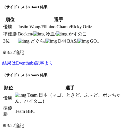
（サイド）スト5 3on3 結果
順位
選手
優勝
Justin Wong/Filipino Champ/Ricky Ortiz
準優勝
Boeken/
冷血/
かずのこ
3位
どぐら/
D44 BAS/
GO1
※3/22追記
結果はEventhubs記事より
（サイド）スト5 5on5 結果
順位
選手
Team 日本（マゴ、ときど、ふ～ど、ボンちゃ
優勝
ん、ハイタニ）
準優
Team BBC
勝
※3/22追記