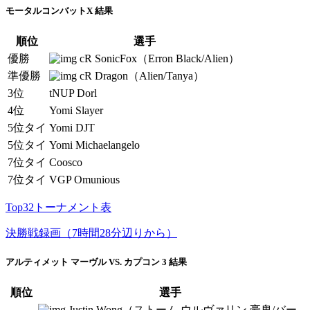
モータルコンバットX 結果
順位
選手
優勝
cR SonicFox（Erron Black/Alien）
準優勝
cR Dragon（Alien/Tanya）
3位
tNUP Dorl
4位
Yomi Slayer
5位タイ
Yomi DJT
5位タイ
Yomi Michaelangelo
7位タイ
Coosco
7位タイ
VGP Omunious
Top32トーナメント表
決勝戦録画（7時間28分辺りから）
アルティメット マーヴル VS. カプコン 3 結果
順位
選手
Justin Wong（ストーム,ウルヴァリン,豪鬼/バー