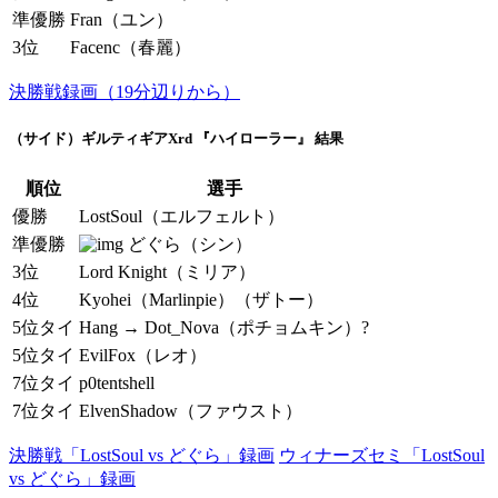
準優勝
Fran（ユン）
3位
Facenc（春麗）
決勝戦録画（19分辺りから）
（サイド）ギルティギアXrd 『ハイローラー』 結果
順位
選手
優勝
LostSoul（エルフェルト）
準優勝
どぐら（シン）
3位
Lord Knight（ミリア）
4位
Kyohei（Marlinpie）（ザトー）
5位タイ
Hang → Dot_Nova（ポチョムキン）?
5位タイ
EvilFox（レオ）
7位タイ
p0tentshell
7位タイ
ElvenShadow（ファウスト）
決勝戦「LostSoul vs どぐら」録画
ウィナーズセミ「LostSoul
vs どぐら」録画