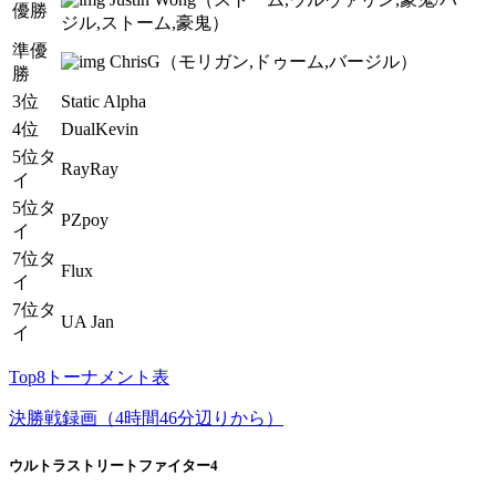
優勝
ジル,ストーム,豪鬼）
準優
ChrisG（モリガン,ドゥーム,バージル）
勝
3位
Static Alpha
4位
DualKevin
5位タ
RayRay
イ
5位タ
PZpoy
イ
7位タ
Flux
イ
7位タ
UA Jan
イ
Top8トーナメント表
決勝戦録画（4時間46分辺りから）
ウルトラストリートファイター4