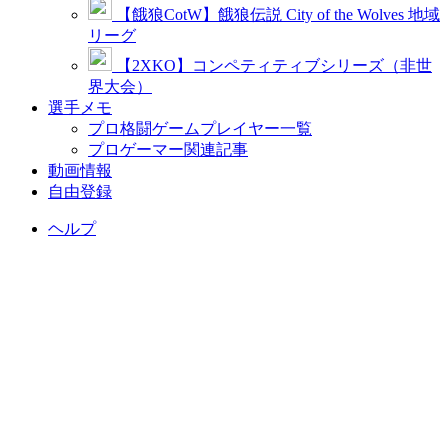
【餓狼CotW】餓狼伝説 City of the Wolves 地域
リーグ
【2XKO】コンペティティブシリーズ（非世
界大会）
選手メモ
プロ格闘ゲームプレイヤー一覧
プロゲーマー関連記事
動画情報
自由登録
ヘルプ