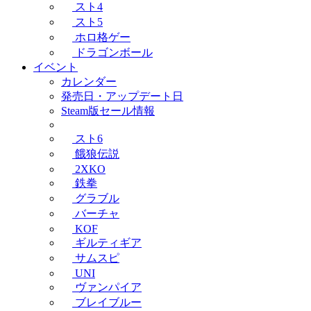
スト4
スト5
ホロ格ゲー
ドラゴンボール
イベント
カレンダー
発売日・アップデート日
Steam版セール情報
スト6
餓狼伝説
2XKO
鉄拳
グラブル
バーチャ
KOF
ギルティギア
サムスピ
UNI
ヴァンパイア
ブレイブルー