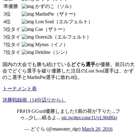
準優勝
かずのこ（ソル）
3位
MarlinPie（ザトー)
4位
Lost Soul（エルフェルト）
5位タイ
Cue（ザトー）
5位タイ
Doren2k（エルフェルト）
7位タイ
Mynus（イノ）
7位タイ
Dekline（シン）
国内の大会でも勝ち続けている
どぐら選手
が優勝。前日の大
会でどぐら選手を破り優勝した注目のLost Soul選手は、かず
のこ選手とMarlinPie選手に敗れ4位。
トーナメント表
決勝戦録画（14分辺りから）
FR#19 GGxrd優勝しました‼︎肩の荷が下りた...フ
ゥ...少し...眠るよ...
pic.twitter.com/1UvL90dRkj
— どぐら (@maneater_dgr)
March 20, 2016