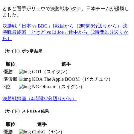
ときど選手がリュウで決勝戦を5タテ。日本チームが優勝し
ました。
決勝戦「日本 vs BBC」1戦目から（2時間8分辺りから）
決
勝戦最終戦「ときど vs Li Joe」途中から（2時間21分辺りか
ら）
（サイド）ポッ拳 結果
順位
選手
優勝
GO1（スイクン）
準優勝
KOA The Apple BOOM（ピカチュウ）
3位
NG Obscure（スイクン）
決勝戦録画（4時間32分辺りから）
（サイド）ストIII3rd 結果
順位
選手
優勝
ChrisG（ヤン）