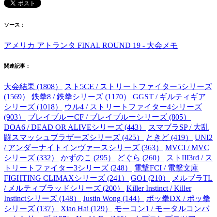
ソース：
アメリカ アトランタ FINAL ROUND 19 - 大会メモ
関連記事：
大会結果 (1808）
スト5CE / ストリートファイター5シリーズ
(1569）
鉄拳8 / 鉄拳シリーズ (1170）
GGST / ギルティギア
シリーズ (1018）
ウル4 / ストリートファイター4シリーズ
(903）
ブレイブルーCF / ブレイブルーシリーズ (805）
DOA6 / DEAD OR ALIVEシリーズ (443）
スマブラSP / 大乱
闘スマッシュブラザーズシリーズ (425）
ときど (419）
UNI2
/ アンダーナイトインヴァースシリーズ (363）
MVCI / MVC
シリーズ (332）
かずのこ (295）
どぐら (260）
ストIII3rd / ス
トリートファイター3シリーズ (248）
電撃FCI / 電撃文庫
FIGHTING CLIMAXシリーズ (241）
GO1 (210）
メルブラTL
/ メルティブラッドシリーズ (200）
Killer Instinct / Killer
Instinctシリーズ (148）
Justin Wong (144）
ポッ拳DX / ポッ拳
シリーズ (137）
Xiao Hai (129）
モーコン1 / モータルコンバ