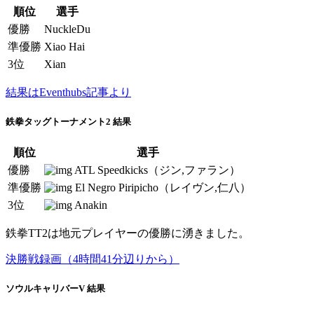
順位
選手
優勝
NuckleDu
準優勝
Xiao Hai
3位
Xian
結果はEventhubs記事より
鉄拳タッグトーナメント2 結果
順位
選手
優勝
ATL Speedkicks（ジン,ファラン）
準優勝
El Negro Piripicho（レイヴン,仁八）
3位
Anakin
鉄拳TT2は地元プレイヤーの優勝に湧きました。
決勝戦録画（4時間41分辺りから）
ソウルキャリバーV 結果