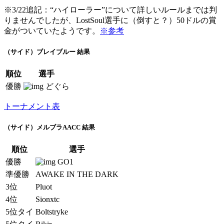
※3/22追記：“ハイローラー”について詳しいルールまでは判
りませんでしたが、LostSoul選手に（倒すと？）50ドルの賞
金がついていたようです。
※参考
（サイド）ブレイブルー 結果
順位
選手
優勝
どぐら
トーナメント表
（サイド）メルブラAACC 結果
順位
選手
優勝
GO1
準優勝
AWAKE IN THE DARK
3位
Pluot
4位
Sionxtc
5位タイ
Boltstryke