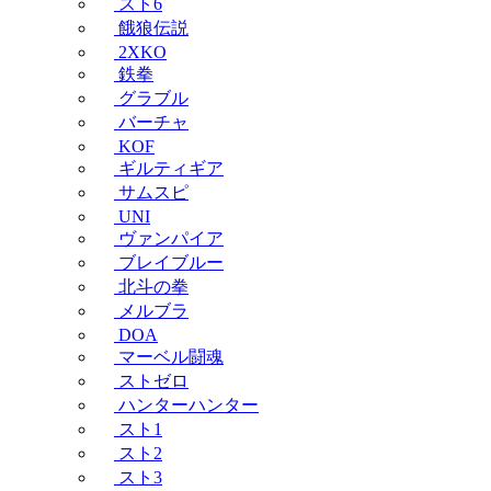
スト6
餓狼伝説
2XKO
鉄拳
グラブル
バーチャ
KOF
ギルティギア
サムスピ
UNI
ヴァンパイア
ブレイブルー
北斗の拳
メルブラ
DOA
マーベル闘魂
ストゼロ
ハンターハンター
スト1
スト2
スト3