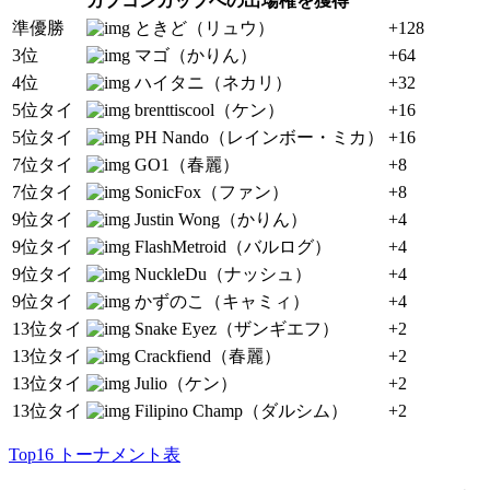
カプコンカップへの出場権を獲得
準優勝
ときど（リュウ）
+128
3位
マゴ（かりん）
+64
4位
ハイタニ（ネカリ）
+32
5位タイ
brenttiscool（ケン）
+16
5位タイ
PH Nando（レインボー・ミカ）
+16
7位タイ
GO1（春麗）
+8
7位タイ
SonicFox（ファン）
+8
9位タイ
Justin Wong（かりん）
+4
9位タイ
FlashMetroid（バルログ）
+4
9位タイ
NuckleDu（ナッシュ）
+4
9位タイ
かずのこ（キャミィ）
+4
13位タイ
Snake Eyez（ザンギエフ）
+2
13位タイ
Crackfiend（春麗）
+2
13位タイ
Julio（ケン）
+2
13位タイ
Filipino Champ（ダルシム）
+2
Top16 トーナメント表