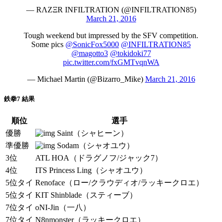
— RΛZΞR INFILTRATION (@INFILTRATION85)
March 21, 2016
Tough weekend but impressed by the SFV competition.
Some pics
@SonicFox5000
@INFILTRATION85
@magotto3
@tokidoki77
pic.twitter.com/fxGMTvqnWA
— Michael Martin (@Bizarro_Mike)
March 21, 2016
鉄拳7 結果
順位
選手
優勝
Saint（シャヒーン）
準優勝
Sodam（シャオユウ）
3位
ATL HOA（ドラグノフ/ジャック7）
4位
ITS Princess Ling（シャオユウ）
5位タイ
Renoface（ロー/クラウディオ/ラッキークロエ）
5位タイ
KIT Shinblade（スティーブ）
7位タイ
oNI-Jin（一八）
7位タイ
N8nmonster（ラッキークロエ）