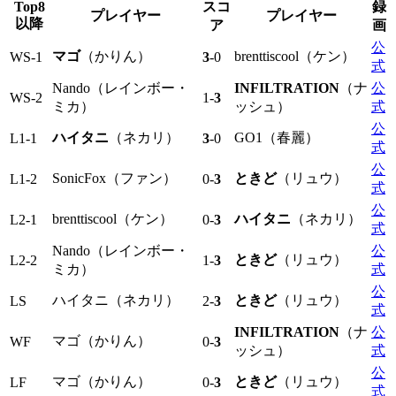
Top8
スコ
録
プレイヤー
プレイヤー
以降
ア
画
公
マゴ
（かりん）
brenttiscool（ケン）
WS-1
3
-0
式
Nando（レインボー・
INFILTRATION
（ナ
公
WS-2
1-
3
ミカ）
ッシュ）
式
公
ハイタニ
（ネカリ）
GO1（春麗）
L1-1
3
-0
式
公
SonicFox（ファン）
ときど
（リュウ）
L1-2
0-
3
式
公
brenttiscool（ケン）
ハイタニ
（ネカリ）
L2-1
0-
3
式
Nando（レインボー・
公
ときど
（リュウ）
L2-2
1-
3
ミカ）
式
公
ハイタニ（ネカリ）
ときど
（リュウ）
LS
2-
3
式
INFILTRATION
（ナ
公
マゴ（かりん）
WF
0-
3
ッシュ）
式
公
マゴ（かりん）
ときど
（リュウ）
LF
0-
3
式