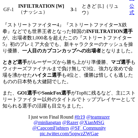
INFILTRATION [W]
ときど [L]（リュ
公
GF-1
3
-1
（ナッシュ）
ウ）
式
『ストリートファイター4』『ストリートファイターX鉄
拳』などでも世界王者となった韓国の
INFILTRATION選手
が、出場者数1,000名を超えたこの『ストリートファイター
5』初のプレミア大会でも、新キャラクターのナッシュを操
り優勝、
一人目のカプコンカップへの出場者
となりました。
ときど選手
がルーザーズから勝ち上がり準優勝、
マゴ選手
も
ウィナーズファイナルまで負け無しで3位、強力な攻めで会
場を沸かせた
ハイタニ選手
も4位と、優勝は惜しくも逃した
ものの日本勢も大健闘でした。
また、
GO1選手
や
SonicFox選手
がTop8に残るなど、主にスト
リートファイター以外のタイトルでトッププレイヤーとして
知られる選手の活躍も目立ちました。
I just won Final Round
#fr19
@teamrazer
@minliangtan
@Razer
@XianMSG
@CapcomFighters
@SF_Community
pic.twitter.com/5opwzZWGae