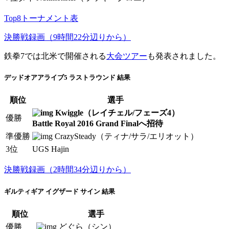
Top8トーナメント表
決勝戦録画（9時間22分辺りから）
鉄拳7では北米で開催される
大会ツアー
も発表されました。
デッドオアアライブ5 ラストラウンド 結果
順位
選手
Kwiggle（レイチェル/フェーズ4）
優勝
Battle Royal 2016 Grand Finalへ招待
準優勝
CrazySteady（ティナ/サラ/エリオット）
3位
UGS Hajin
決勝戦録画（2時間34分辺りから）
ギルティギア イグザード サイン 結果
順位
選手
優勝
どぐら（シン）