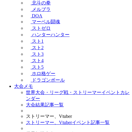
北斗の拳
メルブラ
DOA
マーベル闘魂
ストゼロ
ハンターハンター
スト1
スト2
スト3
スト4
スト5
ホロ格ゲー
ドラゴンボール
大会メモ
世界大会・リーグ戦・ストリーマーイベントカレ
ンダー
大会結果記事一覧
ストリーマー、Vtuber
ストリーマー、Vtuberイベント記事一覧