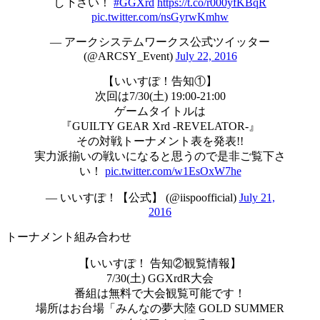
し下さい！
#GGXrd
https://t.co/r000yfKBqR
pic.twitter.com/nsGyrwKmhw
— アークシステムワークス公式ツイッター
(@ARCSY_Event)
July 22, 2016
【いいすぽ！告知①】
次回は7/30(土) 19:00-21:00
ゲームタイトルは
『GUILTY GEAR Xrd -REVELATOR-』
その対戦トーナメント表を発表!!
実力派揃いの戦いになると思うので是非ご覧下さ
い！
pic.twitter.com/w1EsOxW7he
— いいすぽ！【公式】 (@iispoofficial)
July 21,
2016
トーナメント組み合わせ
【いいすぽ！ 告知②観覧情報】
7/30(土) GGXrdR大会
番組は無料で大会観覧可能です！
場所はお台場「みんなの夢大陸 GOLD SUMMER