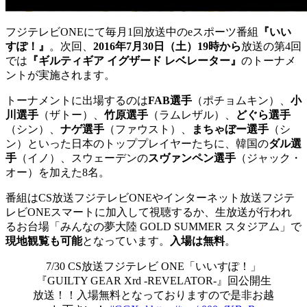
フジテレビONEにて毎月1回放送中のeスポーツ番組
『いい
すぽ！』
。次回、
2016年7月30日（土）19時から
放送の第4回
では
『ギルティギア イグザード レベレーター』
のトーナメ
ントが実施されます。
トーナメントに出場するのは
FAB選手
（ポチョムキン）、
小
川選手
（ザトー）、
竹原選手
（ラムレザル）、
どぐら選手
（シン）、
ナゲ選手
（ファウスト）、
まちゃぼー選手
（シ
ン）といった日本のトッププレイヤーたちに、韓国の
ダル選
手
（イノ）、スウェーデンの
スヴァンペン選手
（ジャック・
オー）を加えた8名。
番組はCS放送フジテレビONEやインターネット放送フジテ
レビONEスマートに加入して視聴するか、生放送が行われ
るお台場「みんなの夢大陸 GOLD SUMMER スタジアム」で
現地観覧も可能
となっています。
入場は無料
。
7/30 CS放送フジテレビ ONE「いいすぽ！」
『GUILTY GEAR Xrd -REVELATOR-』回公開生
放送！！入場無料となっておりますので是非お越