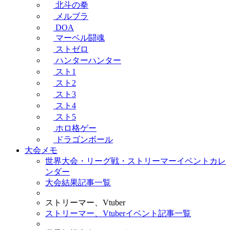
北斗の拳
メルブラ
DOA
マーベル闘魂
ストゼロ
ハンターハンター
スト1
スト2
スト3
スト4
スト5
ホロ格ゲー
ドラゴンボール
大会メモ
世界大会・リーグ戦・ストリーマーイベントカレ
ンダー
大会結果記事一覧
ストリーマー、Vtuber
ストリーマー、Vtuberイベント記事一覧