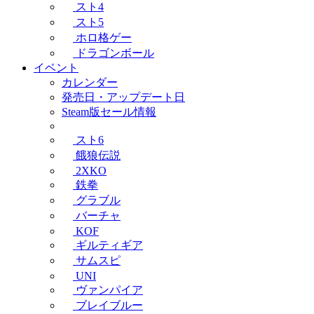
スト4
スト5
ホロ格ゲー
ドラゴンボール
イベント
カレンダー
発売日・アップデート日
Steam版セール情報
スト6
餓狼伝説
2XKO
鉄拳
グラブル
バーチャ
KOF
ギルティギア
サムスピ
UNI
ヴァンパイア
ブレイブルー