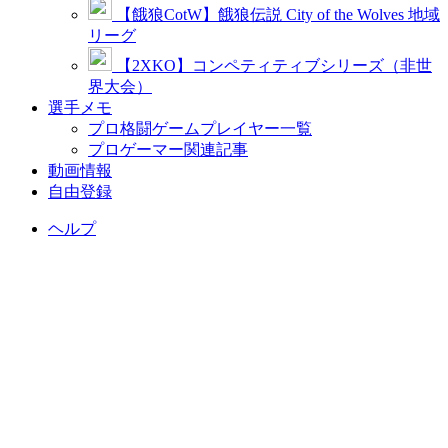
【餓狼CotW】餓狼伝説 City of the Wolves 地域
リーグ
【2XKO】コンペティティブシリーズ（非世
界大会）
選手メモ
プロ格闘ゲームプレイヤー一覧
プロゲーマー関連記事
動画情報
自由登録
ヘルプ