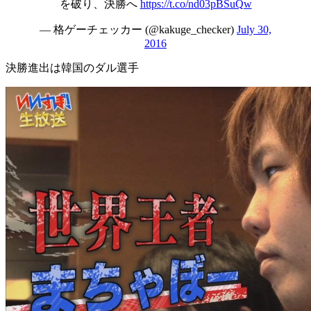
を破り、決勝へ
https://t.co/nd03pBSuQw
— 格ゲーチェッカー (@kakuge_checker)
July 30,
2016
決勝進出は韓国のダル選手