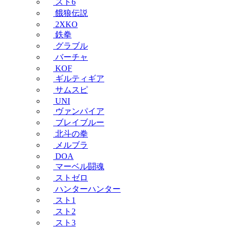
スト6
餓狼伝説
2XKO
鉄拳
グラブル
バーチャ
KOF
ギルティギア
サムスピ
UNI
ヴァンパイア
ブレイブルー
北斗の拳
メルブラ
DOA
マーベル闘魂
ストゼロ
ハンターハンター
スト1
スト2
スト3