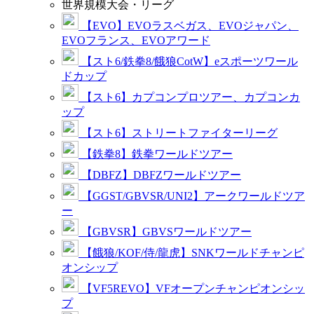
世界規模大会・リーグ
【EVO】EVOラスベガス、EVOジャパン、
EVOフランス、EVOアワード
【スト6/鉄拳8/餓狼CotW】eスポーツワール
ドカップ
【スト6】カプコンプロツアー、カプコンカ
ップ
【スト6】ストリートファイターリーグ
【鉄拳8】鉄拳ワールドツアー
【DBFZ】DBFZワールドツアー
【GGST/GBVSR/UNI2】アークワールドツア
ー
【GBVSR】GBVSワールドツアー
【餓狼/KOF/侍/龍虎】SNKワールドチャンピ
オンシップ
【VF5REVO】VFオープンチャンピオンシッ
プ