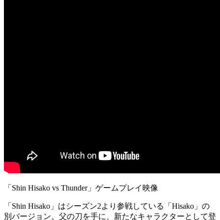
「Shin Hisako vs Thunder」ゲームプレイ映像
「Shin Hisako」はシーズン2より参戦している「Hisako」の
別バージョン。父の刀を手に、新たなキャラクターとして登