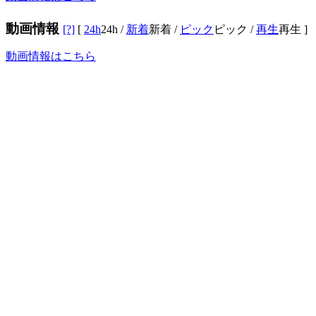
動画情報
[?]
[
24h
24h
/
新着
新着
/
ピック
ピック
/
再生
再生
]
動画情報はこちら