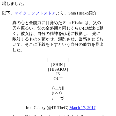
場しました。
以下、
マイクロソフトストア
より、Shin Hisako紹介：
真の心と全能力に目覚めた Shin Hisako は、父の
刀を振るい、父の全盛期と同じくらいに敏速に動
く。彼女は、自分の精神を戦場に投影し、 光に
敵対するものを驚かせ、混乱させ、当惑させてお
いて、そこに正義を下すという自分の能力を見出
した。
|￣￣￣￣￣|
| SHIN |
| HISAKO |
| IS |
| OUT |
|________ |
(\__/) ||
(•ㅅ•) ||
/ づ
— Iron Galaxy (@IToTheG)
March 17, 2017