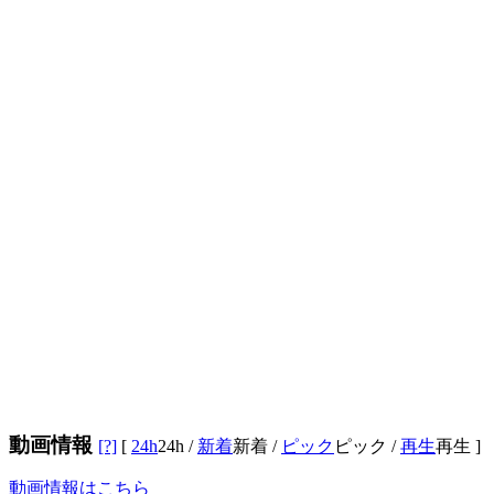
動画情報
[?]
[
24h
24h
/
新着
新着
/
ピック
ピック
/
再生
再生
]
動画情報はこちら