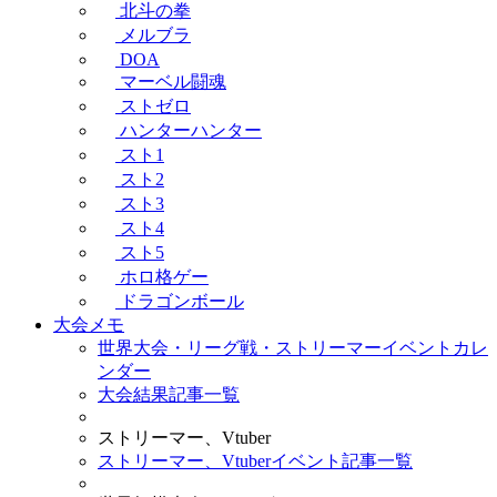
北斗の拳
メルブラ
DOA
マーベル闘魂
ストゼロ
ハンターハンター
スト1
スト2
スト3
スト4
スト5
ホロ格ゲー
ドラゴンボール
大会メモ
世界大会・リーグ戦・ストリーマーイベントカレ
ンダー
大会結果記事一覧
ストリーマー、Vtuber
ストリーマー、Vtuberイベント記事一覧