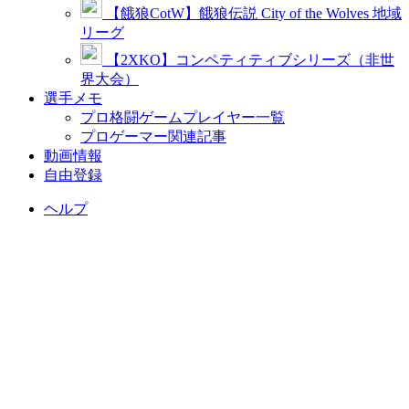
【餓狼CotW】餓狼伝説 City of the Wolves 地域
リーグ
【2XKO】コンペティティブシリーズ（非世
界大会）
選手メモ
プロ格闘ゲームプレイヤー一覧
プロゲーマー関連記事
動画情報
自由登録
ヘルプ