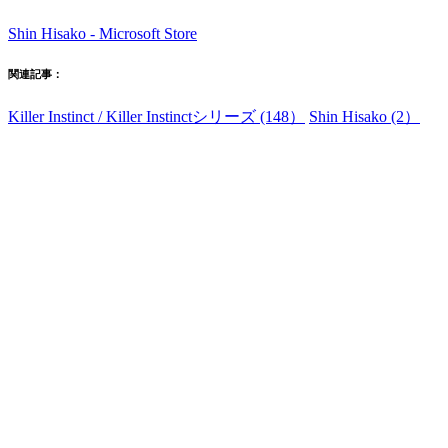
Shin Hisako - Microsoft Store
関連記事：
Killer Instinct / Killer Instinctシリーズ (148）
Shin Hisako (2）