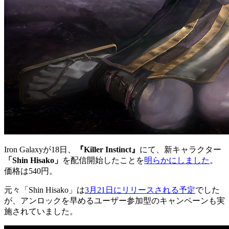
Iron Galaxyが18日、
『Killer Instinct』
にて、新キャラクター
「Shin Hisako」
を配信開始したことを
明らかにしました
。
価格は540円。
元々「Shin Hisako」は
3月21日にリリースされる予定
でした
が、アンロックを早めるユーザー参加型のキャンペーンも実
施されていました。