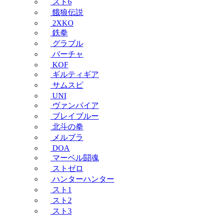
スト6
餓狼伝説
2XKO
鉄拳
グラブル
バーチャ
KOF
ギルティギア
サムスピ
UNI
ヴァンパイア
ブレイブルー
北斗の拳
メルブラ
DOA
マーベル闘魂
ストゼロ
ハンターハンター
スト1
スト2
スト3