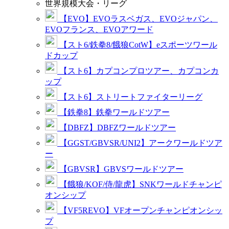
世界規模大会・リーグ
【EVO】EVOラスベガス、EVOジャパン、
EVOフランス、EVOアワード
【スト6/鉄拳8/餓狼CotW】eスポーツワール
ドカップ
【スト6】カプコンプロツアー、カプコンカ
ップ
【スト6】ストリートファイターリーグ
【鉄拳8】鉄拳ワールドツアー
【DBFZ】DBFZワールドツアー
【GGST/GBVSR/UNI2】アークワールドツア
ー
【GBVSR】GBVSワールドツアー
【餓狼/KOF/侍/龍虎】SNKワールドチャンピ
オンシップ
【VF5REVO】VFオープンチャンピオンシッ
プ