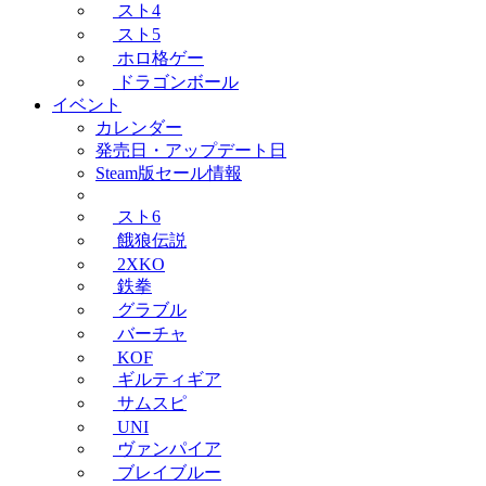
スト4
スト5
ホロ格ゲー
ドラゴンボール
イベント
カレンダー
発売日・アップデート日
Steam版セール情報
スト6
餓狼伝説
2XKO
鉄拳
グラブル
バーチャ
KOF
ギルティギア
サムスピ
UNI
ヴァンパイア
ブレイブルー