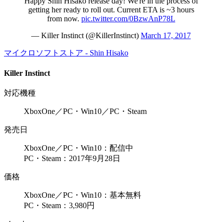
Happy Shin Hisako release day! We're in the process of
getting her ready to roll out. Current ETA is ~3 hours
from now.
pic.twitter.com/0BzwAnP78L
— Killer Instinct (@KillerInstinct)
March 17, 2017
マイクロソフトストア - Shin Hisako
Killer Instinct
対応機種
XboxOne／PC・Win10／PC・Steam
発売日
XboxOne／PC・Win10：配信中
PC・Steam：2017年9月28日
価格
XboxOne／PC・Win10：基本無料
PC・Steam：3,980円