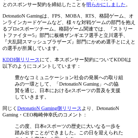
とのスポンサー契約を締結したことを
明らかにしました
。
DetonatioN Gamingは、FPS、MOBA、RTS、格闘ゲーム、オ
ンラインカードゲームなど、様々な対戦ゲームの部門を抱え
るプロeスポーツチーム。格闘ゲーム関連では、『ストリー
トファイター5』部門に板橋ザンギエフ選手と立川選手、
『大乱闘スマッシュブラザーズ』部門にかめめ選手とにえと
の選手が所属しています。
KDDI側リリース
にて、本スポンサー契約についてKDDIは
以下のようにコメントしています：
豊かなコミュニケーション社会の発展への取り組
みの一環として、「DetonatioN Gaming」への協
賛を通じ、日本におけるeスポーツの普及を支援
していきます。
同じく
DetonatioN Gaming側リリース
より、DetonatioN
Gaming・CEO梅崎伸幸氏のコメント：
この度、日本eスポーツの歴史に大いなる一歩を
踏み出すことができました。この日を迎えられた