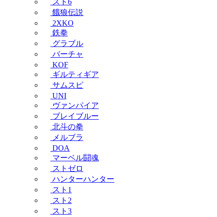
スト6
餓狼伝説
2XKO
鉄拳
グラブル
バーチャ
KOF
ギルティギア
サムスピ
UNI
ヴァンパイア
ブレイブルー
北斗の拳
メルブラ
DOA
マーベル闘魂
ストゼロ
ハンターハンター
スト1
スト2
スト3