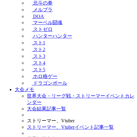
北斗の拳
メルブラ
DOA
マーベル闘魂
ストゼロ
ハンターハンター
スト1
スト2
スト3
スト4
スト5
ホロ格ゲー
ドラゴンボール
大会メモ
世界大会・リーグ戦・ストリーマーイベントカレ
ンダー
大会結果記事一覧
ストリーマー、Vtuber
ストリーマー、Vtuberイベント記事一覧