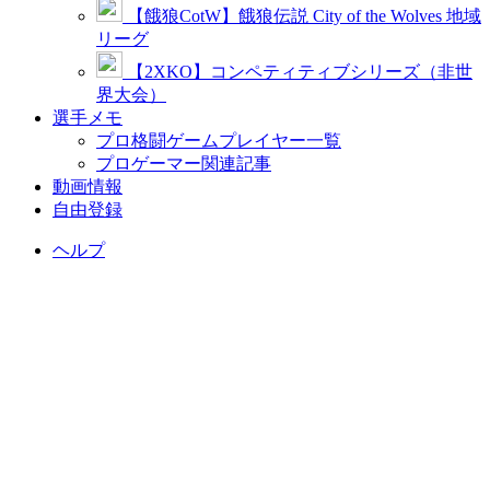
【餓狼CotW】餓狼伝説 City of the Wolves 地域
リーグ
【2XKO】コンペティティブシリーズ（非世
界大会）
選手メモ
プロ格闘ゲームプレイヤー一覧
プロゲーマー関連記事
動画情報
自由登録
ヘルプ