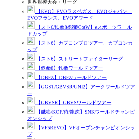
世界規模大会・リーグ
【EVO】EVOラスベガス、EVOジャパン、
EVOフランス、EVOアワード
【スト6/鉄拳8/餓狼CotW】eスポーツワール
ドカップ
【スト6】カプコンプロツアー、カプコンカ
ップ
【スト6】ストリートファイターリーグ
【鉄拳8】鉄拳ワールドツアー
【DBFZ】DBFZワールドツアー
【GGST/GBVSR/UNI2】アークワールドツア
ー
【GBVSR】GBVSワールドツアー
【餓狼/KOF/侍/龍虎】SNKワールドチャンピ
オンシップ
【VF5REVO】VFオープンチャンピオンシッ
プ