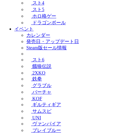
スト4
スト5
ホロ格ゲー
ドラゴンボール
イベント
カレンダー
発売日・アップデート日
Steam版セール情報
スト6
餓狼伝説
2XKO
鉄拳
グラブル
バーチャ
KOF
ギルティギア
サムスピ
UNI
ヴァンパイア
ブレイブルー