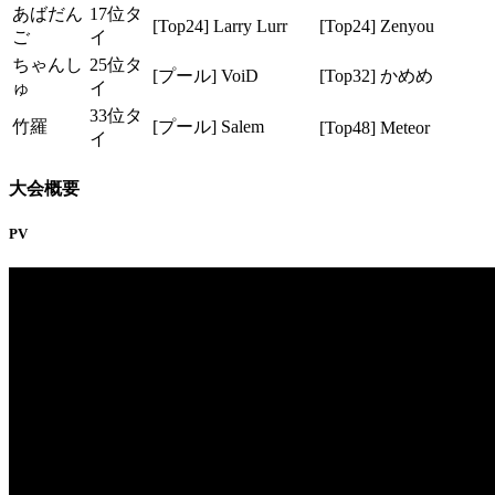
あばだん
17位タ
[Top24] Larry Lurr
[Top24] Zenyou
ご
イ
ちゃんし
25位タ
[プール] VoiD
[Top32] かめめ
ゅ
イ
33位タ
竹羅
[プール] Salem
[Top48] Meteor
イ
大会概要
PV