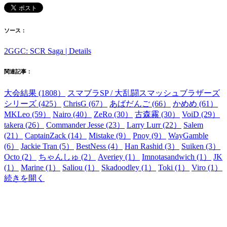
ソース：
2GGC: SCR Saga | Details
関連記事：
大会結果 (1808）
スマブラSP / 大乱闘スマッシュブラザーズ
シリーズ (425）
ChrisG (67）
あばだんご (66）
かめめ (61）
MKLeo (59）
Nairo (40）
ZeRo (30）
古森霧 (30）
VoiD (29）
takera (26）
Commander Jesse (23）
Larry Lurr (22）
Salem
(21）
CaptainZack (14）
Mistake (9）
Pnoy (9）
WayGamble
(6）
Jackie Tran (5）
BestNess (4）
Han Rashid (3）
Suiken (3）
Octo (2）
ちゃんしゅ (2）
Averiey (1）
Imnotasandwich (1）
JK
(1）
Marine (1）
Saliou (1）
Skadoodley (1）
Toki (1）
Viro (1）
続きを開く