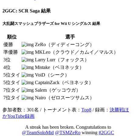
2GGC: SCR Saga 結果
大乱闘スマッシュブラザーズ for Wii U シングルス 結果
順位
選手
優勝
ZeRo（ディディーコング）
準優勝
MKLeo（クラウド／カムイ／マルス）
3位
Larry Lurr（フォックス）
4位
Mistake（ベヨネッタ）
5位タイ
VoiD（シーク）
5位タイ
CaptainZack（ベヨネッタ）
7位タイ
Salem（ゲッコウガ）
7位タイ
Nairo（ゼロスーツサムス）
参加者数：301名 / トーナメント表：
Top8
/ 録画：
決勝戦ほ
かYouTube録画
A streak has been broken. Congratulations to
@TeamSoloMid
@TSMZeRo
winning
#2GGC