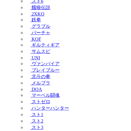
スト6
餓狼伝説
2XKO
鉄拳
グラブル
バーチャ
KOF
ギルティギア
サムスピ
UNI
ヴァンパイア
ブレイブルー
北斗の拳
メルブラ
DOA
マーベル闘魂
ストゼロ
ハンターハンター
スト1
スト2
スト3