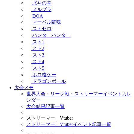
北斗の拳
メルブラ
DOA
マーベル闘魂
ストゼロ
ハンターハンター
スト1
スト2
スト3
スト4
スト5
ホロ格ゲー
ドラゴンボール
大会メモ
世界大会・リーグ戦・ストリーマーイベントカレ
ンダー
大会結果記事一覧
ストリーマー、Vtuber
ストリーマー、Vtuberイベント記事一覧