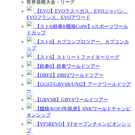
世界規模大会・リーグ
【EVO】EVOラスベガス、EVOジャパン、
EVOフランス、EVOアワード
【スト6/鉄拳8/餓狼CotW】eスポーツワール
ドカップ
【スト6】カプコンプロツアー、カプコンカ
ップ
【スト6】ストリートファイターリーグ
【鉄拳8】鉄拳ワールドツアー
【DBFZ】DBFZワールドツアー
【GGST/GBVSR/UNI2】アークワールドツア
ー
【GBVSR】GBVSワールドツアー
【餓狼/KOF/侍/龍虎】SNKワールドチャンピ
オンシップ
【VF5REVO】VFオープンチャンピオンシッ
プ