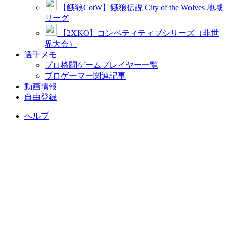
【餓狼CotW】餓狼伝説 City of the Wolves 地域
リーグ
【2XKO】コンペティティブシリーズ（非世
界大会）
選手メモ
プロ格闘ゲームプレイヤー一覧
プロゲーマー関連記事
動画情報
自由登録
ヘルプ