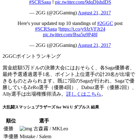
#SCRSaga
!
pic.twitter.com/9dqDlshdDS
— 2GG (@2GGaming)
August 21, 2017
Here's your updated top 10 standings of
#2GGC
post
#SCRSaga
!
https://t.co/y9JzVFJr24
pic.twitter.com/Bsa5u9P48I
— 2GG (@2GGaming)
August 21, 2017
2GGCポイントランキング
賞金総額5万ドルの決勝大会にはおそらく、各Saga優勝者、
最終予選通過選手1名、ポイント上位選手の計20名が出場で
きるものとみられます。既に7回のSagaが行われ、Sagaで優
勝しているZeRo選手（優勝4回）、Dabuz選手（優勝2回）、
Ally選手は出場権獲得済み。
詳しくはこちら
。
大乱闘スマッシュブラザーズ for Wii U ダブルス 結果
順位
選手
優勝
古森霧 / MKLeo
準優勝
Mistake / Salem