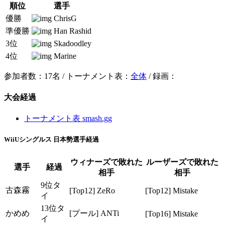
順位
選手
優勝
ChrisG
準優勝
Han Rashid
3位
Skadoodley
4位
Marine
参加者数：17名 / トーナメント表：
全体
/ 録画：
大会経過
トーナメント表 smash.gg
WiiUシングルス 日本勢選手経過
ウィナーズで敗れた
ルーザーズで敗れた
選手
経過
相手
相手
9位タ
古森霧
[Top12] ZeRo
[Top12] Mistake
イ
13位タ
かめめ
[プール] ANTi
[Top16] Mistake
イ