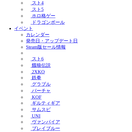
スト4
スト5
ホロ格ゲー
ドラゴンボール
イベント
カレンダー
発売日・アップデート日
Steam版セール情報
スト6
餓狼伝説
2XKO
鉄拳
グラブル
バーチャ
KOF
ギルティギア
サムスピ
UNI
ヴァンパイア
ブレイブルー