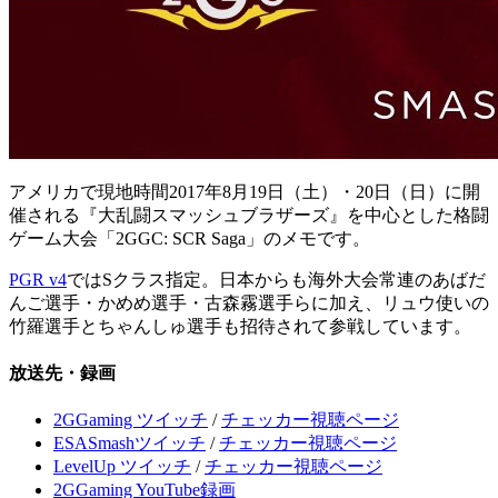
アメリカで現地時間2017年8月19日（土）・20日（日）に開
催される『大乱闘スマッシュブラザーズ』を中心とした格闘
ゲーム大会「2GGC: SCR Saga」のメモです。
PGR v4
ではSクラス指定。日本からも海外大会常連のあばだ
んご選手・かめめ選手・古森霧選手らに加え、リュウ使いの
竹羅選手とちゃんしゅ選手も招待されて参戦しています。
放送先・録画
2GGaming ツイッチ
/
チェッカー視聴ページ
ESASmashツイッチ
/
チェッカー視聴ページ
LevelUp ツイッチ
/
チェッカー視聴ページ
2GGaming YouTube録画