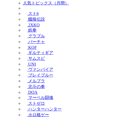
人気トピックス（月間）
スト6
餓狼伝説
2XKO
鉄拳
グラブル
バーチャ
KOF
ギルティギア
サムスピ
UNI
ヴァンパイア
ブレイブルー
メルブラ
北斗の拳
DOA
マーベル闘魂
ストゼロ
ハンターハンター
ホロ格ゲー