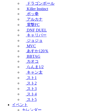
ドラゴンボール
Killer Instinct
ポッ拳
アルカナ
電撃FC
DNF DUEL
キャリバー
ジョジョ
MVC
あすか120％
BBTAG
カオコ
らんま1/2
キャン太
スト1
スト2
スト3
スト4
スト5
イベント
カレンダー