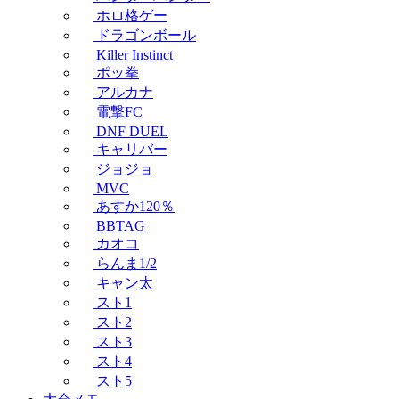
ホロ格ゲー
ドラゴンボール
Killer Instinct
ポッ拳
アルカナ
電撃FC
DNF DUEL
キャリバー
ジョジョ
MVC
あすか120％
BBTAG
カオコ
らんま1/2
キャン太
スト1
スト2
スト3
スト4
スト5