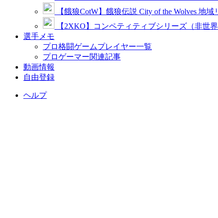
【餓狼CotW】餓狼伝説 City of the Wolves 地
【2XKO】コンペティティブシリーズ（非世
選手メモ
プロ格闘ゲームプレイヤー一覧
プロゲーマー関連記事
動画情報
自由登録
ヘルプ