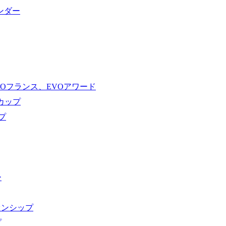
ンダー
VOフランス、EVOアワード
ドカップ
プ
ー
オンシップ
プ