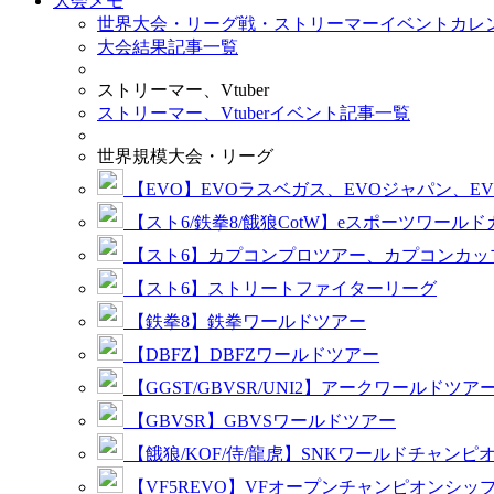
大会メモ
世界大会・リーグ戦・ストリーマーイベントカレ
大会結果記事一覧
ストリーマー、Vtuber
ストリーマー、Vtuberイベント記事一覧
世界規模大会・リーグ
【EVO】EVOラスベガス、EVOジャパン、E
【スト6/鉄拳8/餓狼CotW】eスポーツワール
【スト6】カプコンプロツアー、カプコンカッ
【スト6】ストリートファイターリーグ
【鉄拳8】鉄拳ワールドツアー
【DBFZ】DBFZワールドツアー
【GGST/GBVSR/UNI2】アークワールドツア
【GBVSR】GBVSワールドツアー
【餓狼/KOF/侍/龍虎】SNKワールドチャンピ
【VF5REVO】VFオープンチャンピオンシッ