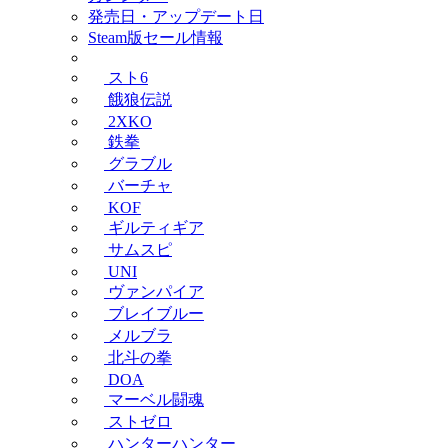
発売日・アップデート日
Steam版セール情報
スト6
餓狼伝説
2XKO
鉄拳
グラブル
バーチャ
KOF
ギルティギア
サムスピ
UNI
ヴァンパイア
ブレイブルー
メルブラ
北斗の拳
DOA
マーベル闘魂
ストゼロ
ハンターハンター