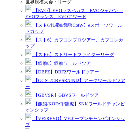
世界規模大会・リーグ
【EVO】EVOラスベガス、EVOジャパン、
EVOフランス、EVOアワード
【スト6/鉄拳8/餓狼CotW】eスポーツワール
ドカップ
【スト6】カプコンプロツアー、カプコンカ
ップ
【スト6】ストリートファイターリーグ
【鉄拳8】鉄拳ワールドツアー
【DBFZ】DBFZワールドツアー
【GGST/GBVSR/UNI2】アークワールドツア
ー
【GBVSR】GBVSワールドツアー
【餓狼/KOF/侍/龍虎】SNKワールドチャンピ
オンシップ
【VF5REVO】VFオープンチャンピオンシッ
プ