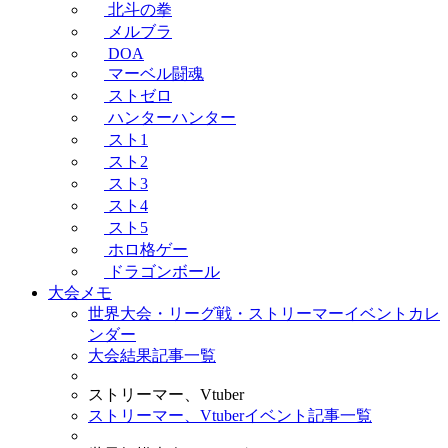
北斗の拳
メルブラ
DOA
マーベル闘魂
ストゼロ
ハンターハンター
スト1
スト2
スト3
スト4
スト5
ホロ格ゲー
ドラゴンボール
大会メモ
世界大会・リーグ戦・ストリーマーイベントカレ
ンダー
大会結果記事一覧
ストリーマー、Vtuber
ストリーマー、Vtuberイベント記事一覧