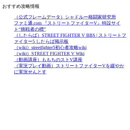
おすすめ攻略情報
（公式フレームデータ）シャドルー格闘家研究所
ファミ通.com 『ストリートファイターV』特設サイ
ト“挑戦者の標”
（したらば）STREET FIGHTER V BBS | ストリートフ
ァイター5 したらば掲示板
（wiki）streetfighter5初心者攻略wiki
（wiki）STREET FIGHTER V Wiki
（動画講座）ももちのストV講座
（実況プレイ動画）ストリートファイターVを緩やか
に実況せんとす