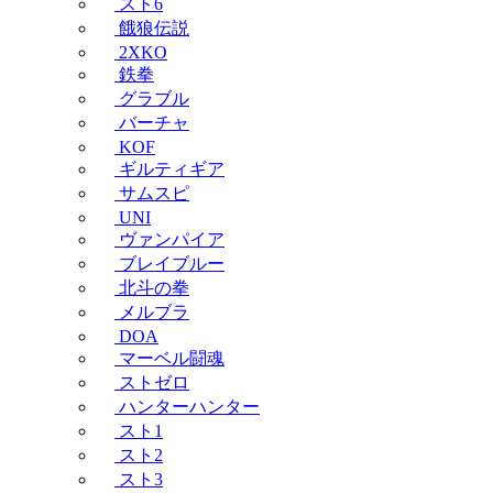
スト6
餓狼伝説
2XKO
鉄拳
グラブル
バーチャ
KOF
ギルティギア
サムスピ
UNI
ヴァンパイア
ブレイブルー
北斗の拳
メルブラ
DOA
マーベル闘魂
ストゼロ
ハンターハンター
スト1
スト2
スト3