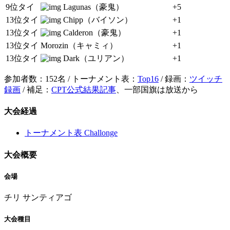
9位タイ
Lagunas（豪鬼）
+5
13位タイ
Chipp（バイソン）
+1
13位タイ
Calderon（豪鬼）
+1
13位タイ
Morozin（キャミィ）
+1
13位タイ
Dark（ユリアン）
+1
参加者数：152名 / トーナメント表：
Top16
/ 録画：
ツイッチ
録画
/ 補足：
CPT公式結果記事
、一部国旗は放送から
大会経過
トーナメント表 Challonge
大会概要
会場
チリ サンティアゴ
大会種目