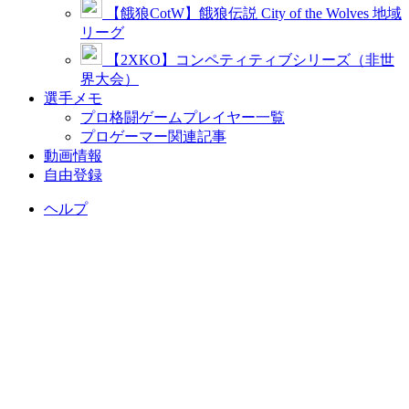
【餓狼CotW】餓狼伝説 City of the Wolves 地域
リーグ
【2XKO】コンペティティブシリーズ（非世
界大会）
選手メモ
プロ格闘ゲームプレイヤー一覧
プロゲーマー関連記事
動画情報
自由登録
ヘルプ