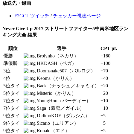
放送先・録画
F2GCL ツイッチ
/
チェッカー視聴ページ
Never Give Up 2017 ストリートファイター5中南米地区ラン
キング大会 結果
順位
選手
CPT pt.
優勝
Brolynho（ネカリ）
+160
準優勝
HKDASH（ベガ）
+100
3位
Doomsnake507（バルログ）
+70
4位
Keoma（かりん）
+40
5位タイ
Baek（ナッシュ／キャミィ）
+20
5位タイ
Misterio（かりん）
+20
7位タイ
YoungHou（バーディー）
+10
7位タイ
Saga（豪鬼／ガイル）
+10
9位タイ
DidimoKOF（ダルシム）
+5
9位タイ
Sicario（ユリアン）
+5
9位タイ
Ronald（エド）
+5