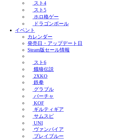
スト4
スト5
ホロ格ゲー
ドラゴンボール
イベント
カレンダー
発売日・アップデート日
Steam版セール情報
スト6
餓狼伝説
2XKO
鉄拳
グラブル
バーチャ
KOF
ギルティギア
サムスピ
UNI
ヴァンパイア
ブレイブルー