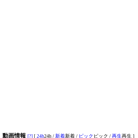
動画情報
[?]
[
24h
24h
/
新着
新着
/
ピック
ピック
/
再生
再生
]