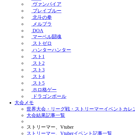
ヴァンパイア
ブレイブルー
北斗の拳
メルブラ
DOA
マーベル闘魂
ストゼロ
ハンターハンター
スト1
スト2
スト3
スト4
スト5
ホロ格ゲー
ドラゴンボール
大会メモ
世界大会・リーグ戦・ストリーマーイベントカレ
大会結果記事一覧
ストリーマー、Vtuber
ストリーマー、Vtuberイベント記事一覧