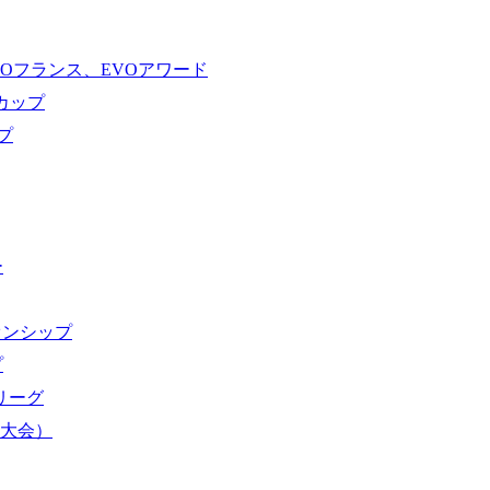
VOフランス、EVOアワード
ドカップ
プ
ー
オンシップ
プ
域リーグ
界大会）