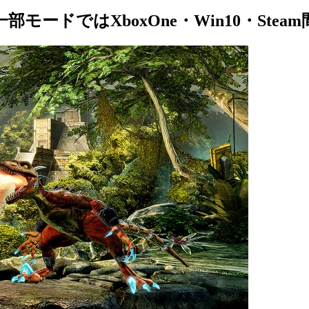
が発売に。一部モードではXboxOne・Win10・S