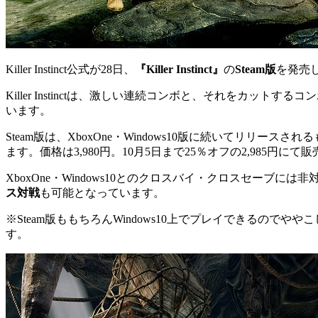
Killer Instinct公式が28日、
『Killer Instinct』
の
Steam版
を発売
Killer Instinctは、激しい連続コンボと、それをカットするコ
います。
Steam版は、XboxOne・Windows10版に続いて
ます。価格は3,980円。10月5日まで25％オフの2,985円にて
XboxOne・Windows10とのクロスバイ・クロスセーブには非対応。オン
ス対戦
も可能となっています。
※Steam版ももちろんWindows10上でプレイできるのでやや
す。