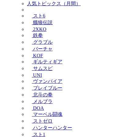
人気トピックス（月間）
スト6
餓狼伝説
2XKO
鉄拳
グラブル
バーチャ
KOF
ギルティギア
サムスピ
UNI
ヴァンパイア
ブレイブルー
北斗の拳
メルブラ
DOA
マーベル闘魂
ストゼロ
ハンターハンター
スト1