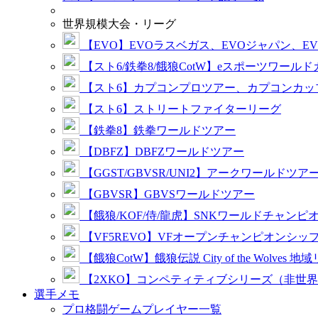
世界規模大会・リーグ
【EVO】EVOラスベガス、EVOジャパン、E
【スト6/鉄拳8/餓狼CotW】eスポーツワール
【スト6】カプコンプロツアー、カプコンカッ
【スト6】ストリートファイターリーグ
【鉄拳8】鉄拳ワールドツアー
【DBFZ】DBFZワールドツアー
【GGST/GBVSR/UNI2】アークワールドツア
【GBVSR】GBVSワールドツアー
【餓狼/KOF/侍/龍虎】SNKワールドチャンピ
【VF5REVO】VFオープンチャンピオンシッ
【餓狼CotW】餓狼伝説 City of the Wolves 地
【2XKO】コンペティティブシリーズ（非世
選手メモ
プロ格闘ゲームプレイヤー一覧