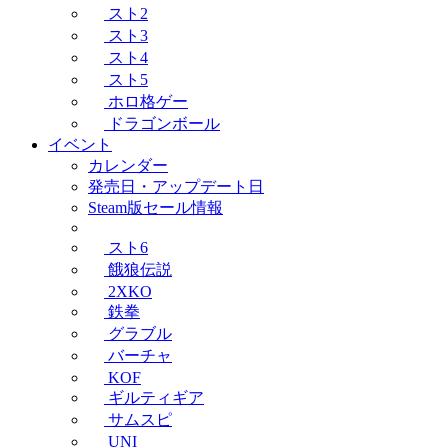
スト2
スト3
スト4
スト5
ホロ格ゲー
ドラゴンボール
イベント
カレンダー
発売日・アップデート日
Steam版セール情報
スト6
餓狼伝説
2XKO
鉄拳
グラブル
バーチャ
KOF
ギルティギア
サムスピ
UNI