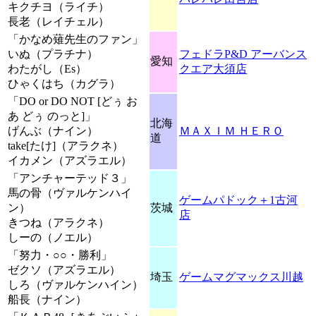
キクチヨ（ライチ）
長老（レイチェル）
「かなめ薙先生のファン」
いぬ（プラチナ）
フェドラP&D アーバンス
愛知
わたがし（Es）
クエア大須店
ひゃくはち（カグラ）
「DO or DO NOT [どぅ お
あ どぅ のっと]」
北海
げんぶ（ナイン）
ＭＡＸＩＭ ＨＥＲＯ
道
take[たけ]（アラクネ）
イカメン（アズラエル）
「アンチャーテッド３」
馬の骨（ヴァルケンハイ
ゲームパドック＋1古河
ン）
茨城
店
きつね（アラクネ）
しーの（ノエル）
「努力・○○・勝利」
ゼクソ（アズラエル）
埼玉
ゲームマグマックス川越
しろ（ヴァルケンハイン）
船長（ナイン）