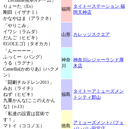
「LeGaime熊本Aチーム」
りょーた（Es）
タイトーステーション 福
福岡
剛田（イザナミ）
岡天神店
かなやはま（アラクネ）
「やりこみ」
イワシ（ラムダ）
山形
カレッジスクエア
だんご（ヒビキ）
EGO[エゴ]（タオカカ）
「んーーーー」
ふっくー（バング）
神奈
神奈川レジャーランド厚
うる（ラグナ）
川
木店
Camellia[かめりあ]（ハクメ
ン）
「闘劇チルドレン2011」
みお（ライチ）
タイトーアミューズメン
ねず（ヒビキ）
福島
トシティ郡山
九重かんな[ここのえかん
な]（ν-13）
「私達の設置は芸術で
す！」
アミューズメントパフェ
マトイ（ココノエ）
徳島
パレパレ田宮店