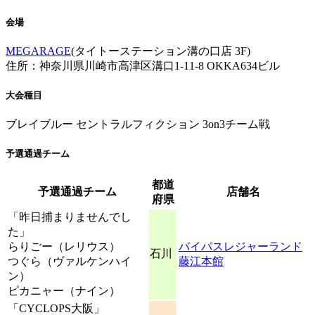
会場
MEGARAGE
(タイトーステーション溝の口店 3F)
住所：神奈川県川崎市高津区溝口1-11-8 OKKA634ビル
大会種目
ブレイブルー セントラルフィクション 3on3チーム戦
予選通過チーム
都道
予選通過チーム
店舗名
府県
「昨日捕まりませんでし
た」
らりごー（レリウス）
バイパスレジャーランド
石川
つぐら（ヴァルケンハイ
藤江本館
ン）
ピカニャー（ナイン）
「CYCLOPS大阪」