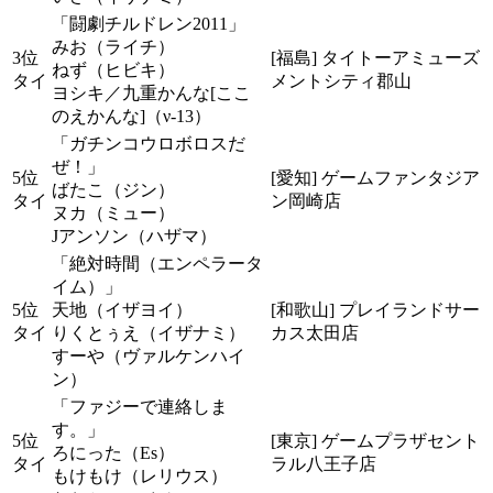
「闘劇チルドレン2011」
みお（ライチ）
3位
[福島] タイトーアミューズ
ねず（ヒビキ）
タイ
メントシティ郡山
ヨシキ／九重かんな[ここ
のえかんな]（ν-13）
「ガチンコウロボロスだ
ぜ！」
5位
[愛知] ゲームファンタジア
ばたこ（ジン）
タイ
ン岡崎店
ヌカ（ミュー）
Jアンソン（ハザマ）
「絶対時間（エンペラータ
イム）」
5位
天地（イザヨイ）
[和歌山] プレイランドサー
タイ
りくとぅえ（イザナミ）
カス太田店
すーや（ヴァルケンハイ
ン）
「ファジーで連絡しま
す。」
5位
[東京] ゲームプラザセント
ろにった（Es）
タイ
ラル八王子店
もけもけ（レリウス）