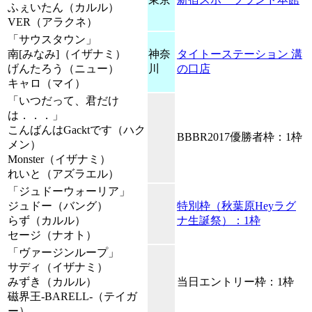
ふぇいたん（カルル）
VER（アラクネ）
「サウスタウン」
南[みなみ]（イザナミ）
神奈
タイトーステーション 溝
げんたろう（ニュー）
川
の口店
キャロ（マイ）
「いつだって、君だけ
は．．．」
こんばんはGacktです（ハク
BBBR2017優勝者枠：1枠
メン）
Monster（イザナミ）
れいと（アズラエル）
「ジュドーウォーリア」
ジュドー（バング）
特別枠（秋葉原Heyラグ
らず（カルル）
ナ生誕祭）：1枠
セージ（ナオト）
「ヴァージンループ」
サディ（イザナミ）
みずき（カルル）
当日エントリー枠：1枠
磁界王-BARELL-（テイガ
ー）