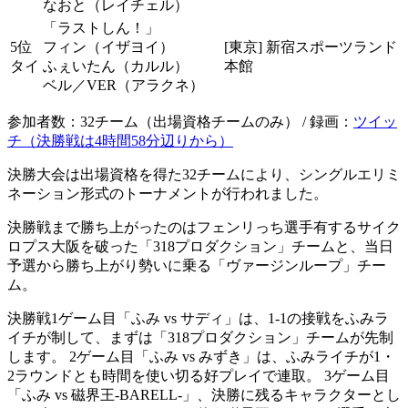
なおと（レイチェル）
「ラストしん！」
5位
フィン（イザヨイ）
[東京] 新宿スポーツランド
タイ
ふぇいたん（カルル）
本館
ベル／VER（アラクネ）
参加者数：32チーム（出場資格チームのみ） / 録画：
ツイッ
チ（決勝戦は4時間58分辺りから）
決勝大会は出場資格を得た32チームにより、シングルエリミ
ネーション形式のトーナメントが行われました。
決勝戦まで勝ち上がったのはフェンリっち選手有するサイク
ロプス大阪を破った「318プロダクション」チームと、当日
予選から勝ち上がり勢いに乗る「ヴァージンループ」チー
ム。
決勝戦1ゲーム目「ふみ vs サディ」は、1-1の接戦をふみラ
イチが制して、まずは「318プロダクション」チームが先制
します。 2ゲーム目「ふみ vs みずき」は、ふみライチが1・
2ラウンドとも時間を使い切る好プレイで連取。 3ゲーム目
「ふみ vs 磁界王-BARELL-」、決勝に残るキャラクターとし