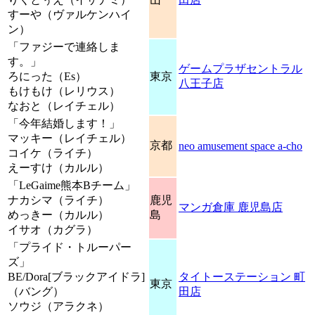
すーや（ヴァルケンハイ
ン）
「ファジーで連絡しま
す。」
ゲームプラザセントラル
ろにった（Es）
東京
八王子店
もけもけ（レリウス）
なおと（レイチェル）
「今年結婚します！」
マッキー（レイチェル）
京都
neo amusement space a-cho
コイケ（ライチ）
えーすけ（カルル）
「LeGaime熊本Bチーム」
ナカシマ（ライチ）
鹿児
マンガ倉庫 鹿児島店
めっきー（カルル）
島
イサオ（カグラ）
「プライド・トルーパー
ズ」
BE/Dora[ブラックアイドラ]
タイトーステーション 町
東京
（バング）
田店
ソウジ（アラクネ）