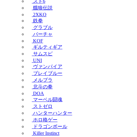
スト6
餓狼伝説
2XKO
鉄拳
グラブル
バーチャ
KOF
ギルティギア
サムスピ
UNI
ヴァンパイア
ブレイブルー
メルブラ
北斗の拳
DOA
マーベル闘魂
ストゼロ
ハンターハンター
ホロ格ゲー
ドラゴンボール
Killer Instinct