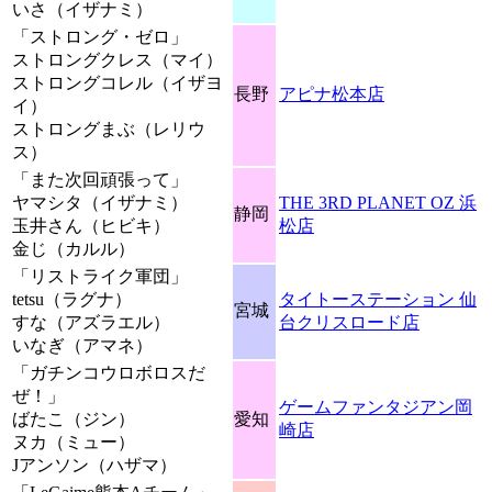
いさ（イザナミ）
「ストロング・ゼロ」
ストロングクレス（マイ）
ストロングコレル（イザヨ
長野
アピナ松本店
イ）
ストロングまぶ（レリウ
ス）
「また次回頑張って」
ヤマシタ（イザナミ）
THE 3RD PLANET OZ 浜
静岡
玉井さん（ヒビキ）
松店
金じ（カルル）
「リストライク軍団」
tetsu（ラグナ）
タイトーステーション 仙
宮城
すな（アズラエル）
台クリスロード店
いなぎ（アマネ）
「ガチンコウロボロスだ
ぜ！」
ゲームファンタジアン岡
ばたこ（ジン）
愛知
崎店
ヌカ（ミュー）
Jアンソン（ハザマ）