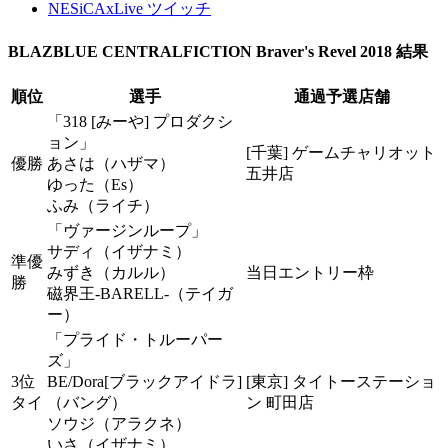
NESiCAxLive ツイッチ
BLAZBLUE CENTRALFICTION Braver's Revel 2018 結果
順位
選手
通過予選店舗
「318 [みーや] プロダクシ
ョン」
[千葉] ゲームチャリオット
優勝
あさは（ハザマ）
五井店
ゆった（Es）
ふみ（ライチ）
「ヴァージンループ」
サディ（イザナミ）
準優
みずき（カルル）
当日エントリー枠
勝
磁界王-BARELL-（テイガ
ー）
「プライド・トルーパー
ズ」
3位
BE/Dora[ブラックアイドラ]
[東京] タイトーステーショ
タイ
（バング）
ン 町田店
ソウジ（アラクネ）
いさ（イザナミ）