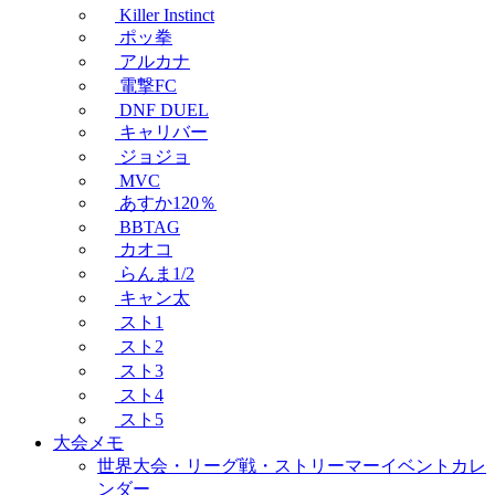
Killer Instinct
ポッ拳
アルカナ
電撃FC
DNF DUEL
キャリバー
ジョジョ
MVC
あすか120％
BBTAG
カオコ
らんま1/2
キャン太
スト1
スト2
スト3
スト4
スト5
大会メモ
世界大会・リーグ戦・ストリーマーイベントカレ
ンダー