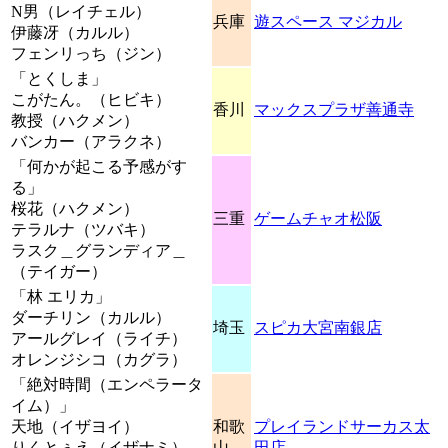
N男（レイチェル）
兵庫
遊スペース マジカル
伊藤冴（カルル）
フェンリっち（ジン）
「とくしま」
こがたん。（ヒビキ）
香川
マックスプラザ善通寺
教授（ハクメン）
バンカー（アラクネ）
「何かが起こる予感がす
る」
桜花（ハクメン）
三重
ゲームチャオ松阪
テラルナ（ツバキ）
ラスク＿グランディア＿
（テイガー）
「林 エリカ」
ダーチリン（カルル）
埼玉
スピカ大宮南銀店
アールグレイ（ライチ）
オレンジシコ（カグラ）
「絶対時間（エンペラータ
イム）」
天地（イザヨイ）
和歌
プレイランドサーカス太
りくとぅえ（イザナミ）
山
田店