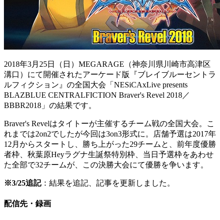
2018年3月25日（日）MEGARAGE（神奈川県川崎市高津区
溝口）にて開催されたアーケード版『ブレイブルーセントラ
ルフィクション』の全国大会「NESiCAxLive presents
BLAZBLUE CENTRALFICTION Braver's Revel 2018／
BBBR2018」の結果です。
Braver's Revelはタイトーが主催するチーム戦の全国大会。こ
れまでは2on2でしたが今回は3on3形式に。店舗予選は2017年
12月からスタートし、勝ち上がった29チームと、前年度優勝
者枠、秋葉原Heyラグナ生誕祭特別枠、当日予選枠をあわせ
た全部で32チームが、この決勝大会にて優勝を争います。
※3/25追記
：結果を追記、記事を更新しました。
配信先・録画