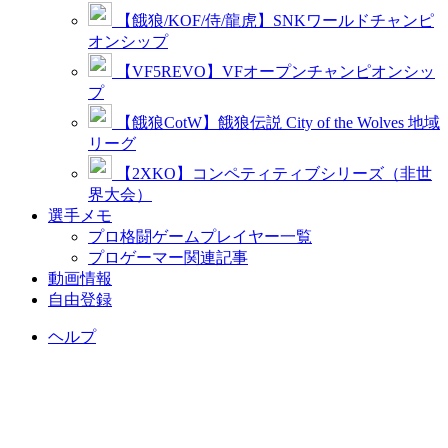
【餓狼/KOF/侍/龍虎】SNKワールドチャンピ
オンシップ
【VF5REVO】VFオープンチャンピオンシッ
プ
【餓狼CotW】餓狼伝説 City of the Wolves 地域
リーグ
【2XKO】コンペティティブシリーズ（非世
界大会）
選手メモ
プロ格闘ゲームプレイヤー一覧
プロゲーマー関連記事
動画情報
自由登録
ヘルプ