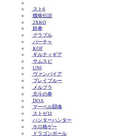
スト6
餓狼伝説
2XKO
鉄拳
グラブル
バーチャ
KOF
ギルティギア
サムスピ
UNI
ヴァンパイア
ブレイブルー
メルブラ
北斗の拳
DOA
マーベル闘魂
ストゼロ
ハンターハンター
ホロ格ゲー
ドラゴンボール