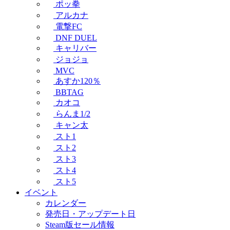
ポッ拳
アルカナ
電撃FC
DNF DUEL
キャリバー
ジョジョ
MVC
あすか120％
BBTAG
カオコ
らんま1/2
キャン太
スト1
スト2
スト3
スト4
スト5
イベント
カレンダー
発売日・アップデート日
Steam版セール情報