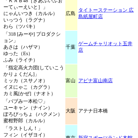
「ＫＡＢ48［きあぶいふぉ
ーてぃーえいと］」
タイトーステーション 広
にゃんいつき（カルル）
広島
島紙屋町店
いっつう（ラグナ）
わら（ツバキ）
「318 [みーや] プロダクシ
ョン」
ゲームチャリオット五井
あさは（ハザマ）
千葉
店
ゆった（Es）
ふみ（ライチ）
「指定高火力団[していこう
かりょくだん]」
ミッカ（スサノオ）
富山
アピナ富山南店
イヌにゃこ（カグラ）
カミ風[かぜ]（ナオト）
「バブみ一本松♡」
ユーキャン（ナイン）
大阪
アテナ日本橋
ぽろぴっちょ（ハクメン）
蜜柑野郎（カルル）
「ラストしん！」
フィン（イザヨイ）
東京
新宿スポーツランド本館