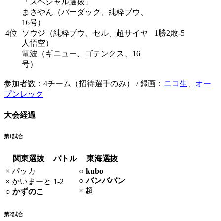
「スペシャル選抜」
まさやん（バーダック、純粋ブウ、
16号）
4位
ソウジ（純粋ブウ、セル、超サイヤ
1勝2敗-5
人悟空）
電波（ギニュー、ゴテンクス、16
号）
参加者数：4チーム（招待選手のみ） / 録画：
ニコ生
、
オー
プンレック
大会経過
第1試合
関東選抜
バトル
東海選抜
× パッカ
○ kubo
○ バンババン
× かいまーと
1-2
× 超
○ かずのこ
第2試合