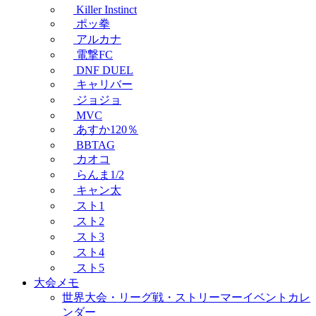
Killer Instinct
ポッ拳
アルカナ
電撃FC
DNF DUEL
キャリバー
ジョジョ
MVC
あすか120％
BBTAG
カオコ
らんま1/2
キャン太
スト1
スト2
スト3
スト4
スト5
大会メモ
世界大会・リーグ戦・ストリーマーイベントカレ
ンダー