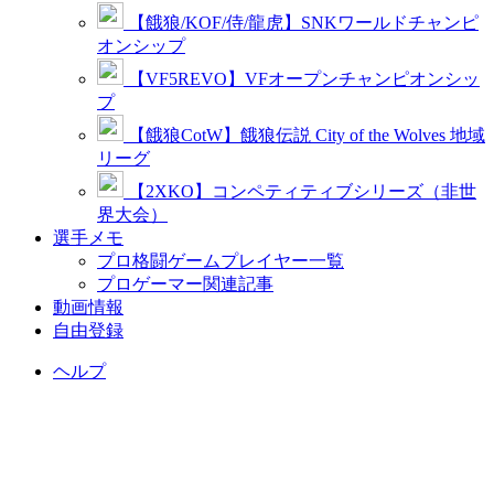
【餓狼/KOF/侍/龍虎】SNKワールドチャンピ
オンシップ
【VF5REVO】VFオープンチャンピオンシッ
プ
【餓狼CotW】餓狼伝説 City of the Wolves 地域
リーグ
【2XKO】コンペティティブシリーズ（非世
界大会）
選手メモ
プロ格闘ゲームプレイヤー一覧
プロゲーマー関連記事
動画情報
自由登録
ヘルプ