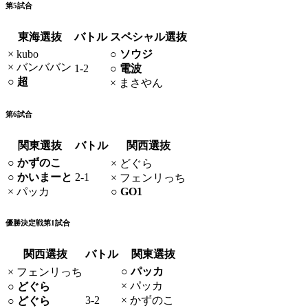
第5試合
東海選抜
バトル
スペシャル選抜
× kubo
○ ソウジ
× バンババン
1-2
○ 電波
○ 超
× まさやん
第6試合
関東選抜
バトル
関西選抜
○ かずのこ
× どぐら
○ かいまーと
2-1
× フェンリっち
× パッカ
○ GO1
優勝決定戦第1試合
関西選抜
バトル
関東選抜
○ パッカ
× フェンリっち
× パッカ
○ どぐら
3-2
× かずのこ
○ どぐら