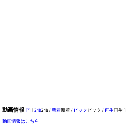
動画情報
[?]
[
24h
24h
/
新着
新着
/
ピック
ピック
/
再生
再生
]
動画情報はこちら