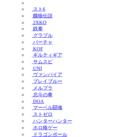
スト6
餓狼伝説
2XKO
鉄拳
グラブル
バーチャ
KOF
ギルティギア
サムスピ
UNI
ヴァンパイア
ブレイブルー
メルブラ
北斗の拳
DOA
マーベル闘魂
ストゼロ
ハンターハンター
ホロ格ゲー
ドラゴンボール