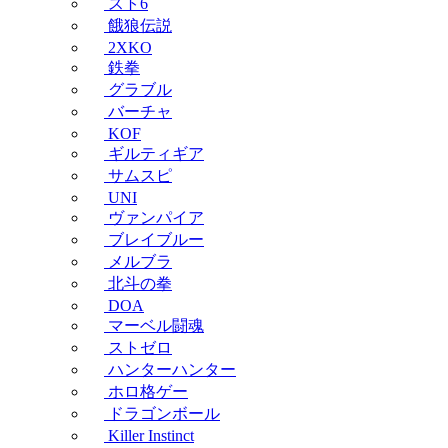
スト6
餓狼伝説
2XKO
鉄拳
グラブル
バーチャ
KOF
ギルティギア
サムスピ
UNI
ヴァンパイア
ブレイブルー
メルブラ
北斗の拳
DOA
マーベル闘魂
ストゼロ
ハンターハンター
ホロ格ゲー
ドラゴンボール
Killer Instinct