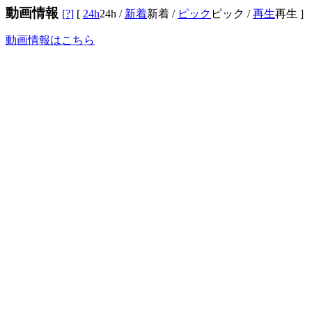
動画情報
[?]
[
24h
24h
/
新着
新着
/
ピック
ピック
/
再生
再生
]
動画情報はこちら