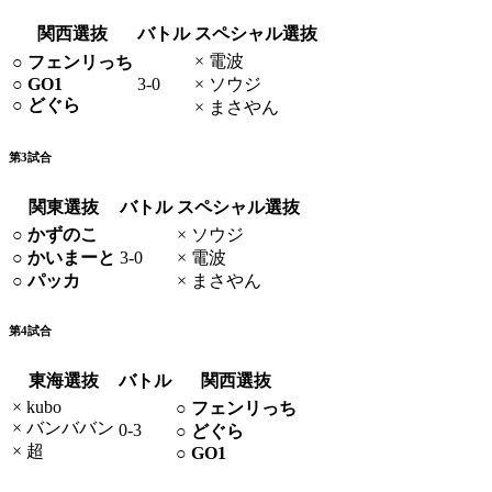
関西選抜
バトル
スペシャル選抜
× 電波
○ フェンリっち
○ GO1
3-0
× ソウジ
○ どぐら
× まさやん
第3試合
関東選抜
バトル
スペシャル選抜
○ かずのこ
× ソウジ
○ かいまーと
3-0
× 電波
○ パッカ
× まさやん
第4試合
東海選抜
バトル
関西選抜
× kubo
○ フェンリっち
× バンババン
0-3
○ どぐら
× 超
○ GO1