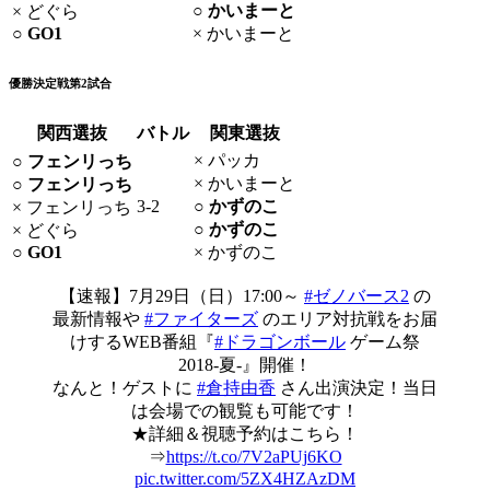
○ かいまーと
× どぐら
○ GO1
× かいまーと
優勝決定戦第2試合
関西選抜
バトル
関東選抜
× パッカ
○ フェンリっち
× かいまーと
○ フェンリっち
3-2
○ かずのこ
× フェンリっち
○ かずのこ
× どぐら
○ GO1
× かずのこ
【速報】7月29日（日）17:00～
#ゼノバース2
の
最新情報や
#ファイターズ
のエリア対抗戦をお届
けするWEB番組『
#ドラゴンボール
ゲーム祭
2018-夏-』開催！
なんと！ゲストに
#倉持由香
さん出演決定！当日
は会場での観覧も可能です！
★詳細＆視聴予約はこちら！
⇒
https://t.co/7V2aPUj6KO
pic.twitter.com/5ZX4HZAzDM