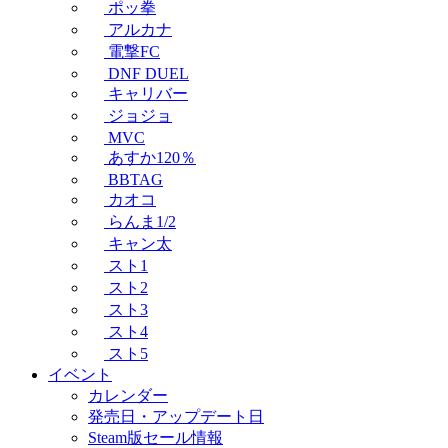
ポッ拳
アルカナ
電撃FC
DNF DUEL
キャリバー
ジョジョ
MVC
あすか120％
BBTAG
カオコ
らんま1/2
キャン太
スト1
スト2
スト3
スト4
スト5
イベント
カレンダー
発売日・アップデート日
Steam版セール情報