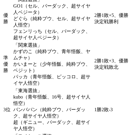
GO1（セル、バーダック、超サイヤ
人ベジータ）
優
2勝1敗+5、優勝
どぐら（純粋ブウ、セル、超サイヤ
勝
決定戦勝利
人悟空）
フェンリっち（セル、バーダック、
超サイヤ人ベジータ）
「関東選抜」
かずのこ（純粋ブウ、青年悟飯、ヤ
準
ムチャ）
2勝1敗+3、優勝
優
かいまーと（少年悟飯、純粋ブウ、
決定戦敗北
勝
ベジット）
パッカ（青年悟飯、ピッコロ、超サ
イヤ人悟空）
「東海選抜」
kubo（青年悟飯、16号、超サイヤ人
悟空）
3位
バンババン（純粋ブウ、バーダッ
1勝2敗-3
ク、超サイヤ人悟空）
超（ギニュー、バーダック、超サイ
ヤ人悟空）