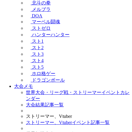
北斗の拳
メルブラ
DOA
マーベル闘魂
ストゼロ
ハンターハンター
スト1
スト2
スト3
スト4
スト5
ホロ格ゲー
ドラゴンボール
大会メモ
世界大会・リーグ戦・ストリーマーイベントカレ
ンダー
大会結果記事一覧
ストリーマー、Vtuber
ストリーマー、Vtuberイベント記事一覧