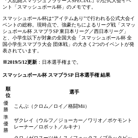
『大乱闘スマッシュブラザーズSPECIAL』の公式大会イベ
ント「スマッシュボール杯」のメモです。
スマッシュボール杯は“アイテムあり”で行われる公式大会イ
ベントの総称。現時点で、強豪たちによるリーグ戦「スマッ
シュボール杯 スマブラSP 東日本リーグ／西日本リーグ」
と、小学生以下が対象の全国大会「スマッシュボール杯 全
国小学生スマブラ大会 団体戦」の大きく2つのイベントが発
表されています。
※2019/5/12更新
：日本選手権まで。
スマッシュボール杯 スマブラSP 日本選手権 結果
順
選手
位
優
こんぶ（クロム／ロイ／格闘Mii）
勝
準
ザクレイ（ウルフ／ジョーカー／ワリオ／ポケモント
優
レーナー／ロボット／ルキナ）
勝
クロ（ゼロスーツサムス／フォックス／ブラックピッ