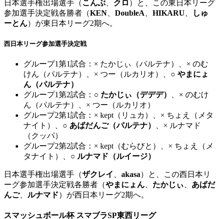
日本選手権出場選手（
こんぶ
、
クロ
）と、この東日本リーグ
参加選手決定戦各勝者（
KEN
、
DoubleA
、
HIKARU
、
しゅ
ーとん
）が東日本リーグ2期へ。
西日本リーグ参加選手決定戦
グループ1第1試合：× たかじぃ（パルテナ）、× のむ
けん（パルテナ）、× つー（ルカリオ）、
○ やまにょ
ん（パルテナ）
グループ1第2試合：
○ たかじぃ（デデデ）
、× のむけ
ん（パルテナ）、× つー（ルカリオ）
グループ2第1試合：× kept（リュカ）、× ちょえ（メタ
ナイト）、
○ あばだんご（パルテナ）
、× ルナマド
（クッパ）
グループ2第2試合：× kept（むらびと）、× ちょえ（メ
タナイト）、
○ ルナマド（ルイージ）
日本選手権出場選手（
ザクレイ
、
akasa
）と、この西日本リ
ーグ参加選手決定戦各勝者（
やまにょん
、
たかじぃ
、
あばだ
んご
、
ルナマド
）が西日本リーグ2期へ。
スマッシュボール杯 スマブラSP東西リーグ