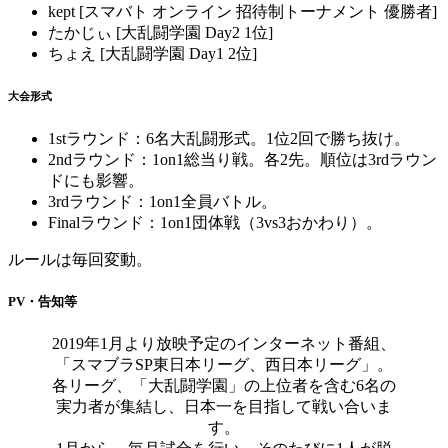
kept [スマバト オンライン 招待制トーナメント 優勝者]
たかじぃ [大乱闘学園 Day2 1位]
ちょえ [大乱闘学園 Day1 2位]
大会形式
1stラウンド：6名大乱闘形式。1位2回で勝ち抜け。
2ndラウンド：1on1総当り戦。各2先。順位は3rdラウン
ドにも影響。
3rdラウンド：1on1全員バトル。
Finalラウンド：1on1団体戦（3vs3おかわり）。
ルールは毎回変動。
PV・告知等
2019年1月より放映予定のインターネット番組、
「スマブラSP東日本リーグ、西日本リーグ」。
各リーグ、「大乱闘学園」の上位者を含む6名の
実力者が集結し、日本一を目指して戦い合いま
す。