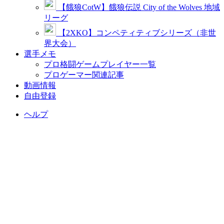
【餓狼CotW】餓狼伝説 City of the Wolves 地域
リーグ
【2XKO】コンペティティブシリーズ（非世
界大会）
選手メモ
プロ格闘ゲームプレイヤー一覧
プロゲーマー関連記事
動画情報
自由登録
ヘルプ