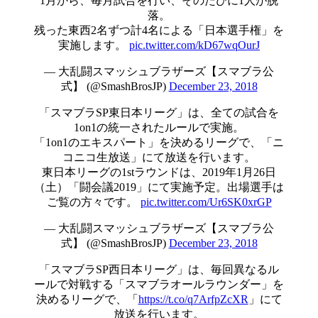
1月から、毎月試合を行い、そのたびに1人が脱
落。
残った東西2名ずつ計4名による「日本選手権」を
実施します。
pic.twitter.com/kD67wqOurJ
— 大乱闘スマッシュブラザーズ【スマブラ公
式】 (@SmashBrosJP)
December 23, 2018
「スマブラSP東日本リーグ」は、全ての試合を
1on1の統一されたルールで実施。
「1on1のエキスパート」を決めるリーグで、「ニ
コニコ生放送」にて放送を行います。
東日本リーグの1stラウンドは、2019年1月26日
（土）「闘会議2019」にて実施予定。出場選手は
ご覧の方々です。
pic.twitter.com/Ur6SK0xrGP
— 大乱闘スマッシュブラザーズ【スマブラ公
式】 (@SmashBrosJP)
December 23, 2018
「スマブラSP西日本リーグ」は、毎回異なるル
ールで対戦する「スマブラオールラウンダー」を
決めるリーグで、「
https://t.co/q7ArfpZcXR
」にて
放送を行います。