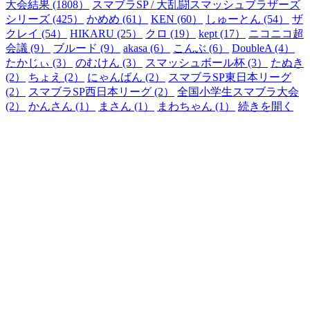
大会結果 (1808）
スマブラSP / 大乱闘スマッシュブラザーズ
シリーズ (425）
かめめ (61）
KEN (60）
しゅーとん (54）
ザ
クレイ (54）
HIKARU (25）
クロ (19）
kept (17）
ニコニコ超
会議 (9）
ブルード (9）
akasa (6）
こんぶ (6）
DoubleA (4）
たかじぃ (3）
のむけん (3）
スマッシュボール杯 (3）
たぬき
(2）
ちょえ (2）
にゃんばん (2）
スマブラSP東日本リーグ
(2）
スマブラSP西日本リーグ (2）
全国小学生スマブラ大会
(2）
かんさん (1）
まさん (1）
まわちゃん (1）
続きを開く