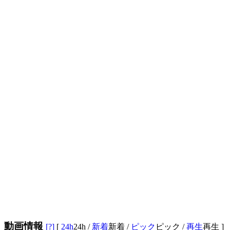
動画情報
[?]
[
24h
24h
/
新着
新着
/
ピック
ピック
/
再生
再生
]