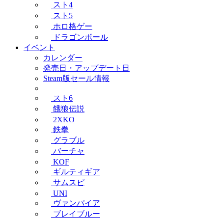
スト4
スト5
ホロ格ゲー
ドラゴンボール
イベント
カレンダー
発売日・アップデート日
Steam版セール情報
スト6
餓狼伝説
2XKO
鉄拳
グラブル
バーチャ
KOF
ギルティギア
サムスピ
UNI
ヴァンパイア
ブレイブルー