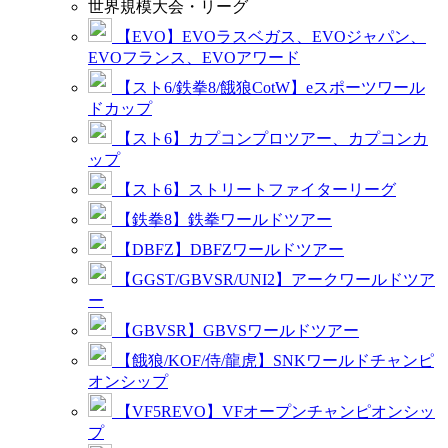
世界規模大会・リーグ
【EVO】EVOラスベガス、EVOジャパン、
EVOフランス、EVOアワード
【スト6/鉄拳8/餓狼CotW】eスポーツワール
ドカップ
【スト6】カプコンプロツアー、カプコンカ
ップ
【スト6】ストリートファイターリーグ
【鉄拳8】鉄拳ワールドツアー
【DBFZ】DBFZワールドツアー
【GGST/GBVSR/UNI2】アークワールドツア
ー
【GBVSR】GBVSワールドツアー
【餓狼/KOF/侍/龍虎】SNKワールドチャンピ
オンシップ
【VF5REVO】VFオープンチャンピオンシッ
プ