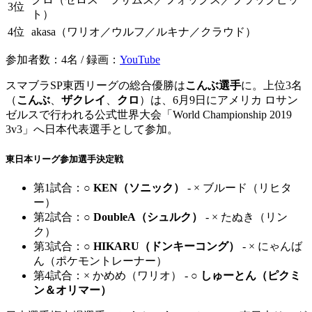
3位
ト）
4位
akasa（ワリオ／ウルフ／ルキナ／クラウド）
参加者数：4名 / 録画：
YouTube
スマブラSP東西リーグの総合優勝は
こんぶ選手
に。上位3名
（
こんぶ
、
ザクレイ
、
クロ
）は、6月9日にアメリカ ロサン
ゼルスで行われる公式世界大会「World Championship 2019
3v3」へ日本代表選手として参加。
東日本リーグ参加選手決定戦
第1試合：
○ KEN（ソニック）
- × ブルード（リヒタ
ー）
第2試合：
○ DoubleA（シュルク）
- × たぬき（リン
ク）
第3試合：
○ HIKARU（ドンキーコング）
- × にゃんば
ん（ポケモントレーナー）
第4試合：× かめめ（ワリオ） -
○ しゅーとん（ピクミ
ン＆オリマー）