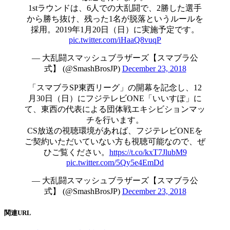
1stラウンドは、6人での大乱闘で、2勝した選手
から勝ち抜け、残った1名が脱落というルールを
採用。2019年1月20日（日）に実施予定です。
pic.twitter.com/iHaaQ8vuqP
— 大乱闘スマッシュブラザーズ【スマブラ公
式】 (@SmashBrosJP)
December 23, 2018
「スマブラSP東西リーグ」の開幕を記念し、12
月30日（日）にフジテレビONE「いいすぽ」に
て、東西の代表による団体戦エキシビションマッ
チを行います。
CS放送の視聴環境があれば、フジテレビONEを
ご契約いただいていない方も視聴可能なので、ぜ
ひご覧ください。
https://t.co/kxT7JlubM9
pic.twitter.com/5Qy5e4EmDd
— 大乱闘スマッシュブラザーズ【スマブラ公
式】 (@SmashBrosJP)
December 23, 2018
関連URL