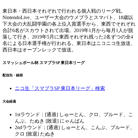
東日本・西日本それぞれで行われる個人戦のリーグ戦。
NintendoLive、ユーザー大会のウメブラとスマバト、18歳以
下大会の大乱闘学園の各上位入賞選手から、東西でそれぞれ
合計6名がスカウトされて出場。2019年1月から毎月1人が脱
落して行き、2019年5月に東西それぞれ残った2名ずつの全4
名による日本選手権が行われる。東日本はニコニコ生放送、
西日本はオープンレックで放送。
スマッシュボール杯 スマブラSP 東日本リーグ
配信先・録画
ニコ生「スマブラSP 東日本リーグ」検索
大会経過
1stラウンド：[通過] しゅーとん、クロ、ブルード、こ
んぶ、たぬき [敗退] にゃんばん
2ndラウンド：[通過] しゅーとん、こんぶ、ブルード、
クロ [敗退] たぬき