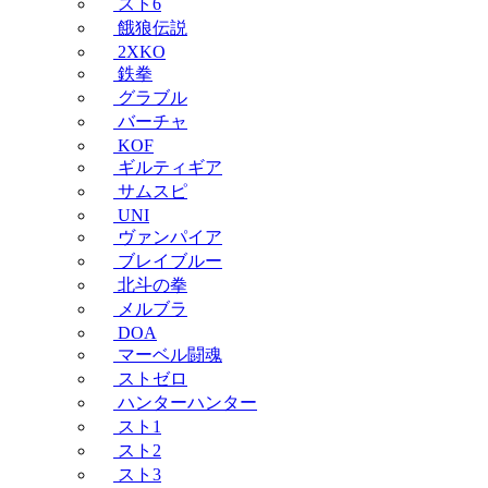
スト6
餓狼伝説
2XKO
鉄拳
グラブル
バーチャ
KOF
ギルティギア
サムスピ
UNI
ヴァンパイア
ブレイブルー
北斗の拳
メルブラ
DOA
マーベル闘魂
ストゼロ
ハンターハンター
スト1
スト2
スト3