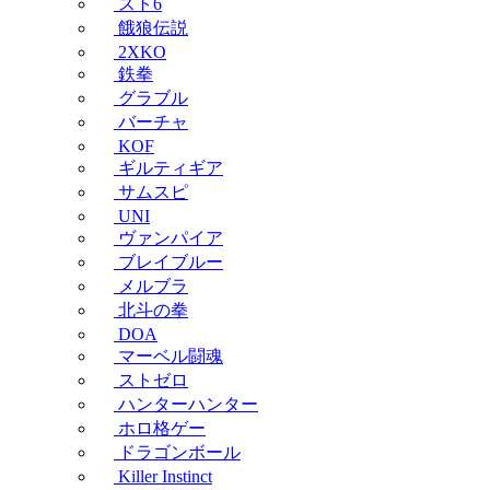
スト6
餓狼伝説
2XKO
鉄拳
グラブル
バーチャ
KOF
ギルティギア
サムスピ
UNI
ヴァンパイア
ブレイブルー
メルブラ
北斗の拳
DOA
マーベル闘魂
ストゼロ
ハンターハンター
ホロ格ゲー
ドラゴンボール
Killer Instinct