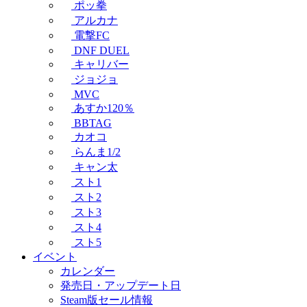
ポッ拳
アルカナ
電撃FC
DNF DUEL
キャリバー
ジョジョ
MVC
あすか120％
BBTAG
カオコ
らんま1/2
キャン太
スト1
スト2
スト3
スト4
スト5
イベント
カレンダー
発売日・アップデート日
Steam版セール情報