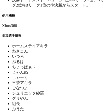
グ2位vsBリーグ1位の準決勝からスタート。
使用機種
Xbox360
参加選手情報
ホームステイアキラ
わさこん
いつろ
ぶるは
ちょっぱぁ～
じゃんぬ
しゃーく
三茶アキラ
ごなつよ
ジュリエッタ紗羅
グリやん
組長
ぷうた