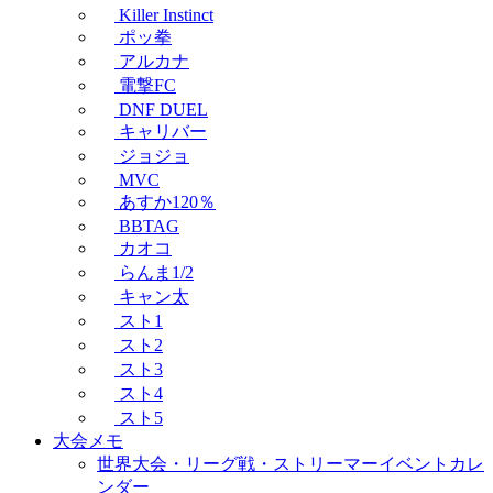
Killer Instinct
ポッ拳
アルカナ
電撃FC
DNF DUEL
キャリバー
ジョジョ
MVC
あすか120％
BBTAG
カオコ
らんま1/2
キャン太
スト1
スト2
スト3
スト4
スト5
大会メモ
世界大会・リーグ戦・ストリーマーイベントカレ
ンダー