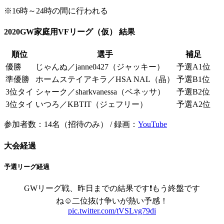
※16時～24時の間に行われる
2020GW家庭用VFリーグ（仮） 結果
順位
選手
補足
優勝
じゃんぬ／janne0427（ジャッキー）
予選A1位
準優勝
ホームステイアキラ／HSA NAL（晶）
予選B1位
3位タイ
シャーク／sharkvanessa（ベネッサ）
予選B2位
3位タイ
いつろ／KBTIT（ジェフリー）
予選A2位
参加者数：14名（招待のみ） / 録画：
YouTube
大会経過
予選リーグ経過
GWリーグ戦、昨日までの結果です❗もう終盤です
ね☺️二位抜け争いが熱い予感！
pic.twitter.com/tVSLvg79di