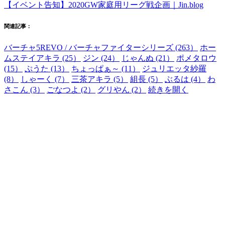
【イベント告知】2020GW家庭用リーグ戦企画｜Jin.blog
関連記事：
バーチャ5REVO / バーチャファイターシリーズ (263）
ホー
ムステイアキラ (25）
ジン (24）
じゃんぬ (21）
ポメタロウ
(15）
ぷうた (13）
ちょっぱぁ～ (11）
ジュリエッタ紗羅
(8）
しゃーく (7）
三茶アキラ (5）
組長 (5）
ぶるは (4）
わ
さこん (3）
ごなつよ (2）
グリやん (2）
続きを開く