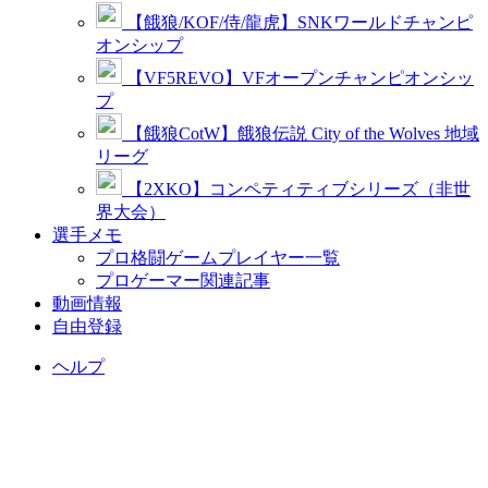
【餓狼/KOF/侍/龍虎】SNKワールドチャンピ
オンシップ
【VF5REVO】VFオープンチャンピオンシッ
プ
【餓狼CotW】餓狼伝説 City of the Wolves 地域
リーグ
【2XKO】コンペティティブシリーズ（非世
界大会）
選手メモ
プロ格闘ゲームプレイヤー一覧
プロゲーマー関連記事
動画情報
自由登録
ヘルプ