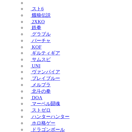
スト6
餓狼伝説
2XKO
鉄拳
グラブル
バーチャ
KOF
ギルティギア
サムスピ
UNI
ヴァンパイア
ブレイブルー
メルブラ
北斗の拳
DOA
マーベル闘魂
ストゼロ
ハンターハンター
ホロ格ゲー
ドラゴンボール