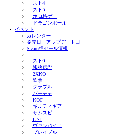
スト4
スト5
ホロ格ゲー
ドラゴンボール
イベント
カレンダー
発売日・アップデート日
Steam版セール情報
スト6
餓狼伝説
2XKO
鉄拳
グラブル
バーチャ
KOF
ギルティギア
サムスピ
UNI
ヴァンパイア
ブレイブルー