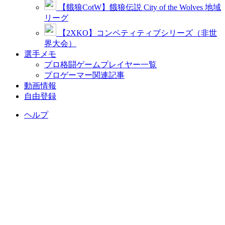
【餓狼CotW】餓狼伝説 City of the Wolves 地域
リーグ
【2XKO】コンペティティブシリーズ（非世
界大会）
選手メモ
プロ格闘ゲームプレイヤー一覧
プロゲーマー関連記事
動画情報
自由登録
ヘルプ