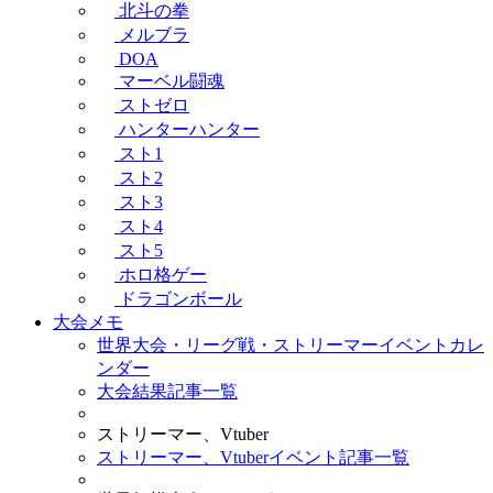
北斗の拳
メルブラ
DOA
マーベル闘魂
ストゼロ
ハンターハンター
スト1
スト2
スト3
スト4
スト5
ホロ格ゲー
ドラゴンボール
大会メモ
世界大会・リーグ戦・ストリーマーイベントカレ
ンダー
大会結果記事一覧
ストリーマー、Vtuber
ストリーマー、Vtuberイベント記事一覧