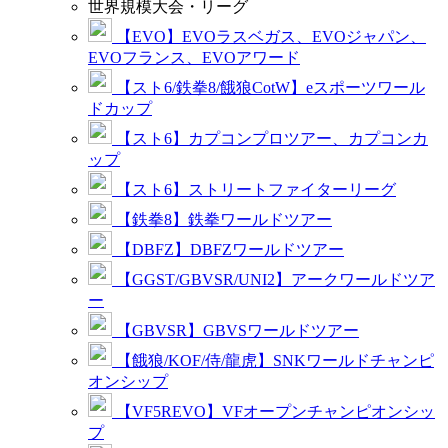
世界規模大会・リーグ
【EVO】EVOラスベガス、EVOジャパン、
EVOフランス、EVOアワード
【スト6/鉄拳8/餓狼CotW】eスポーツワール
ドカップ
【スト6】カプコンプロツアー、カプコンカ
ップ
【スト6】ストリートファイターリーグ
【鉄拳8】鉄拳ワールドツアー
【DBFZ】DBFZワールドツアー
【GGST/GBVSR/UNI2】アークワールドツア
ー
【GBVSR】GBVSワールドツアー
【餓狼/KOF/侍/龍虎】SNKワールドチャンピ
オンシップ
【VF5REVO】VFオープンチャンピオンシッ
プ