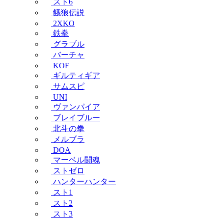
スト6
餓狼伝説
2XKO
鉄拳
グラブル
バーチャ
KOF
ギルティギア
サムスピ
UNI
ヴァンパイア
ブレイブルー
北斗の拳
メルブラ
DOA
マーベル闘魂
ストゼロ
ハンターハンター
スト1
スト2
スト3