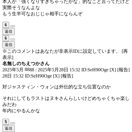
本人が「強くなりすぎちゃったかな」的なこと言ってたけど
実際そうなんよな
もう生半可なおじじゃ相手にならんぞ
6
返信
6
返信
※このコメントはあなたが非表示IDに設定しています。
[再
表示]
名無しのちえつかさん
88
2025年5月
88 : 2025年5月28日 15:32 ID:SeH90Oge
[X]
[報告]
28日 15:32 ID:SeH90Oge
[X]
[報告]
対ジャスティン・ウォンは外伝的な立ち位置なのか
それにしてもラストはヌキさんらしいけどめちゃくちゃ楽し
みだわ
年内にやるんかな
5
返信