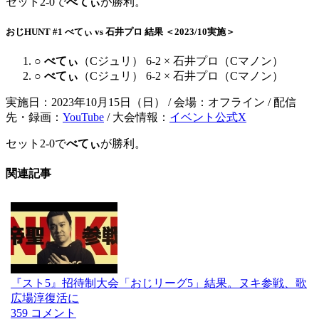
セット2-0で
べてぃ
が勝利。
おじHUNT #1 べてぃ vs 石井プロ 結果 ＜2023/10実施＞
○
べてぃ
（Cジュリ） 6-2 × 石井プロ（Cマノン）
○
べてぃ
（Cジュリ） 6-2 × 石井プロ（Cマノン）
実施日：2023年10月15日（日） / 会場：オフライン / 配信
先・録画：
YouTube
/ 大会情報：
イベント公式X
セット2-0で
べてぃ
が勝利。
関連記事
『スト5』招待制大会「おじリーグ5」結果。ヌキ参戦、歌
広場淳復活に
359 コメント