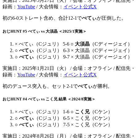
実施日：2025年5月27日（火） / 会場：オフライン / 配信先・
録画：
YouTube
/ 大会情報：
イベント公式X
初の6-0ストレート含め、合計12-1で
べてぃ
が圧倒した。
おじHUNT #5 べてぃ vs 大須晶 ＜2025/1実施＞
× べてぃ（Cジュリ） 5-6 ○
大須晶
（Cディージェイ）
○
べてぃ
（Cジュリ） 6-3 × 大須晶（Cディージェイ）
○
べてぃ
（Cジュリ） 9-7 × 大須晶（Cディージェイ）
実施日：2025年1月21日（火） / 会場：オフライン / 配信先・
録画：
YouTube
/ 大会情報：
イベント公式X
初のデュース突入も、セット2-1で
べてぃ
が勝利。
おじHUNT #4 べてぃ vs こく兄 結果 ＜2024/8実施＞
× べてぃ（Cジュリ） 1-6 ○
こく兄
（Cケン）
○
べてぃ
（Cジュリ） 6-5 × こく兄（Cケン）
○
べてぃ
（Cジュリ） 7-5 × こく兄（Cケン）
実施日：2024年8月26日（月） / 会場：オフライン / 配信先・