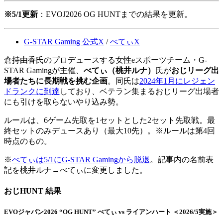
※5/1更新
：EVOJ2026 OG HUNTまでの結果を更新。
G-STAR Gaming 公式X
/
べてぃX
倉持由香氏のプロデュースする女性eスポーツチーム・G-
STAR Gamingが主催、
べてぃ（桃井ルナ）
氏が
おじリーグ出
場者たちに長期戦を挑む企画
。同氏は
2024年1月にレジェン
ドランクに到達
しており、ベテラン集まるおじリーグ出場者
にも引けを取らないやり込み勢。
ルールは、6ゲーム先取を1セットとした2セット先取戦。最
終セットのみデュースあり（最大10先）。※ルールは第4回
時点のもの。
※
べてぃは5/1にG-STAR Gamingから脱退
。記事内の名前表
記を桃井ルナ→べてぃに変更しました。
おじHUNT 結果
EVOジャパン2026 “OG HUNT” べてぃ vs ライアンハート ＜2026/5実施＞