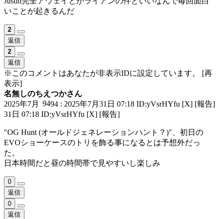
Justin完全アウェイとかライアンの件といいなんで毎回面白
いことが起きるんだ
2
返信
2
返信
※このコメントはあなたが非表示IDに設定しています。
[再
表示]
名無しのちえつかさん
94
2025年7月
94 : 2025年7月31日 07:18 ID:yVsrHYfu
[X]
[報告]
31日 07:18 ID:yVsrHYfu
[X]
[報告]
"OG Hunt (オールドジェネレーションハント？)"、初日の
EVOショーケースのトリを飾る事になるとは予想外だっ
た。
日本時間だと昼の時間帯で見やすいし楽しみ
0
返信
0
返信