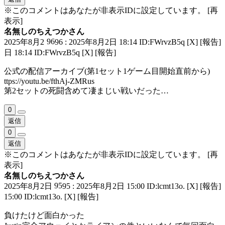
※このコメントはあなたが非表示IDに設定しています。
[再
表示]
名無しのちえつかさん
96
2025年8月2
96 : 2025年8月2日 18:14 ID:FWrvzB5q
[X]
[報告]
日 18:14 ID:FWrvzB5q
[X]
[報告]
公式の配信アーカイブ(第1セット1ゲーム目開始直前から)
ttps://youtu.be/fthAj-ZMRus
第2セットの死闘含めて凄まじい戦いだった…
0
返信
0
返信
※このコメントはあなたが非表示IDに設定しています。
[再
表示]
名無しのちえつかさん
95
2025年8月2日
95 : 2025年8月2日 15:00 ID:lcmt13o.
[X]
[報告]
15:00 ID:lcmt13o.
[X]
[報告]
負けたけど面白かった