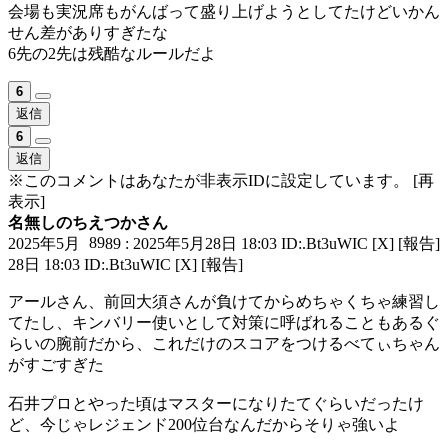
会場も実況席もがんばって盛り上げようとしてたけどいかん
せん差がありすぎたな
6先の2先は残酷なルールだよ
6
返信
6
返信
※このコメントはあなたが非表示IDに設定しています。
[再
表示]
名無しのちえつかさん
89
2025年5月
89 : 2025年5月28日 18:03 ID:.Bt3uWIC
[X]
[報告]
28日 18:03 ID:.Bt3uWIC
[X]
[報告]
アールさん、前回大須さんが負けてからめちゃくちゃ練習し
てたし、キンバリー使いとして対策に呼ばれることもあるぐ
らいの腕前だから、これだけのスコアをつけるべてぃちゃん
がすごすぎた
石井プロとやった頃はマスターになりたてぐらいだったけ
ど、今じゃレジェンド200位台なんだからそりゃ強いよ