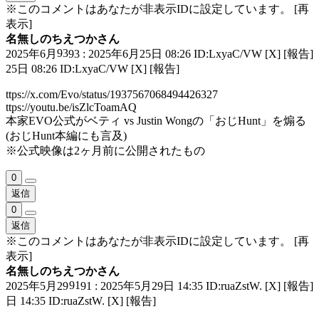
※このコメントはあなたが非表示IDに設定しています。
[再
表示]
名無しのちえつかさん
93
2025年6月
93 : 2025年6月25日 08:26 ID:LxyaC/VW
[X]
[報告]
25日 08:26 ID:LxyaC/VW
[X]
[報告]
ttps://x.com/Evo/status/1937567068494426327
ttps://youtu.be/isZlcToamAQ
本家EVO公式がベティ vs Justin Wongの「おじHunt」を煽る
(おじHunt本編にも言及)
※公式映像は2ヶ月前に公開されたもの
0
返信
0
返信
※このコメントはあなたが非表示IDに設定しています。
[再
表示]
名無しのちえつかさん
91
2025年5月29
91 : 2025年5月29日 14:35 ID:ruaZstW.
[X]
[報告]
日 14:35 ID:ruaZstW.
[X]
[報告]