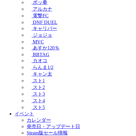
ポッ拳
アルカナ
電撃FC
DNF DUEL
キャリバー
ジョジョ
MVC
あすか120％
BBTAG
カオコ
らんま1/2
キャン太
スト1
スト2
スト3
スト4
スト5
イベント
カレンダー
発売日・アップデート日
Steam版セール情報