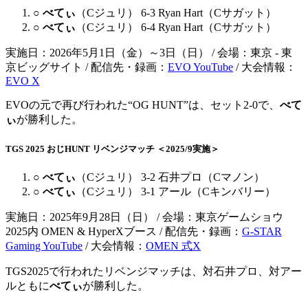
○
べてぃ
（Cジュリ） 6-3 Ryan Hart（Cサガット）
○
べてぃ
（Cジュリ） 6-4 Ryan Hart（Cサガット）
実施日：2026年5月1日（金）～3日（日） / 会場：東京 - 東
京ビッグサイト / 配信先・録画：
EVO YouTube
/ 大会情報：
EVO X
EVOの元で再び行われた“OG HUNT”は、セット2-0で、
べて
ぃ
が勝利した。
TGS 2025 おじHUNT リベンジマッチ ＜2025/9実施＞
○
べてぃ
（Cジュリ） 3-2 石井プロ（Cマノン）
○
べてぃ
（Cジュリ） 3-1 アール（Cキンバリー）
実施日：2025年9月28日（日） / 会場：東京ゲームショウ
2025内 OMEN & HyperXブース / 配信先・録画：
G-STAR
Gaming YouTube
/ 大会情報：
OMEN 式X
TGS2025で行われたリベンジマッチは、対石井プロ、対アー
ルともに
べてぃ
が勝利した。