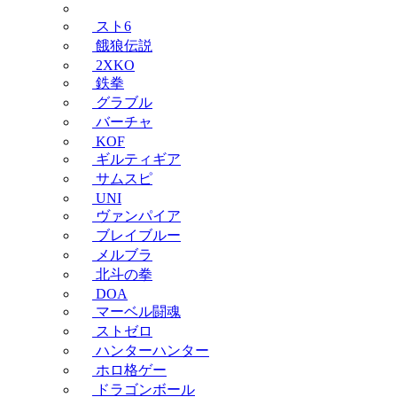
スト6
餓狼伝説
2XKO
鉄拳
グラブル
バーチャ
KOF
ギルティギア
サムスピ
UNI
ヴァンパイア
ブレイブルー
メルブラ
北斗の拳
DOA
マーベル闘魂
ストゼロ
ハンターハンター
ホロ格ゲー
ドラゴンボール