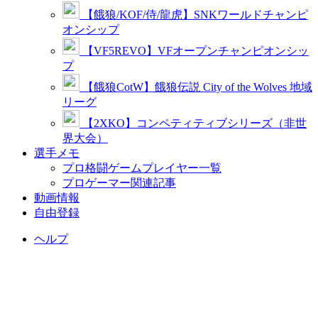
【餓狼/KOF/侍/龍虎】SNKワールドチャンピ
オンシップ
【VF5REVO】VFオープンチャンピオンシッ
プ
【餓狼CotW】餓狼伝説 City of the Wolves 地域
リーグ
【2XKO】コンペティティブシリーズ（非世
界大会）
選手メモ
プロ格闘ゲームプレイヤー一覧
プロゲーマー関連記事
動画情報
自由登録
ヘルプ