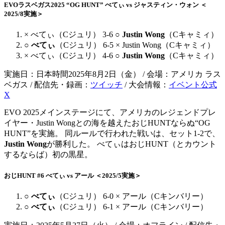
EVOラスベガス2025 “OG HUNT” べてぃ vs ジャスティン・ウォン ＜
2025/8実施＞
× べてぃ（Cジュリ） 3-6 ○
Justin Wong
（Cキャミィ）
○
べてぃ
（Cジュリ） 6-5 × Justin Wong（Cキャミィ）
× べてぃ（Cジュリ） 4-6 ○
Justin Wong
（Cキャミィ）
実施日：日本時間2025年8月2日（金） / 会場：アメリカ ラス
ベガス / 配信先・録画：
ツイッチ
/ 大会情報：
イベント公式
X
EVO 2025メインステージにて、アメリカのレジェンドプレ
イヤー・Justin Wongとの海を越えたおじHUNTならぬ“OG
HUNT”を実施。 同ルールで行われた戦いは、セット1-2で、
Justin Wong
が勝利した。 べてぃはおじHUNT（とカウント
するならば）初の黒星。
おじHUNT #6 べてぃ vs アール ＜2025/5実施＞
○
べてぃ
（Cジュリ） 6-0 × アール（Cキンバリー）
○
べてぃ
（Cジュリ） 6-1 × アール（Cキンバリー）