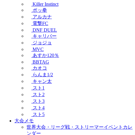
Killer Instinct
ポッ拳
アルカナ
電撃FC
DNF DUEL
キャリバー
ジョジョ
MVC
あすか120％
BBTAG
カオコ
らんま1/2
キャン太
スト1
スト2
スト3
スト4
スト5
大会メモ
世界大会・リーグ戦・ストリーマーイベントカレ
ンダー