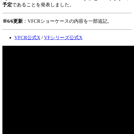
予定
であることを発表しました。
※6/6更新
：VFCRショーケースの内容を一部追記。
VFCR公式X
/
VFシリーズ公式X