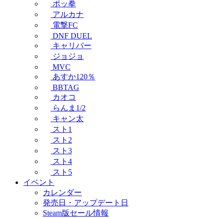
ポッ拳
アルカナ
電撃FC
DNF DUEL
キャリバー
ジョジョ
MVC
あすか120％
BBTAG
カオコ
らんま1/2
キャン太
スト1
スト2
スト3
スト4
スト5
イベント
カレンダー
発売日・アップデート日
Steam版セール情報