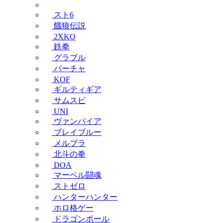
スト6
餓狼伝説
2XKO
鉄拳
グラブル
バーチャ
KOF
ギルティギア
サムスピ
UNI
ヴァンパイア
ブレイブルー
メルブラ
北斗の拳
DOA
マーベル闘魂
ストゼロ
ハンターハンター
ホロ格ゲー
ドラゴンボール