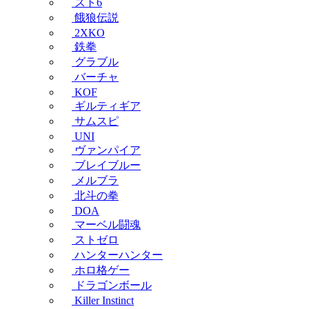
スト6
餓狼伝説
2XKO
鉄拳
グラブル
バーチャ
KOF
ギルティギア
サムスピ
UNI
ヴァンパイア
ブレイブルー
メルブラ
北斗の拳
DOA
マーベル闘魂
ストゼロ
ハンターハンター
ホロ格ゲー
ドラゴンボール
Killer Instinct