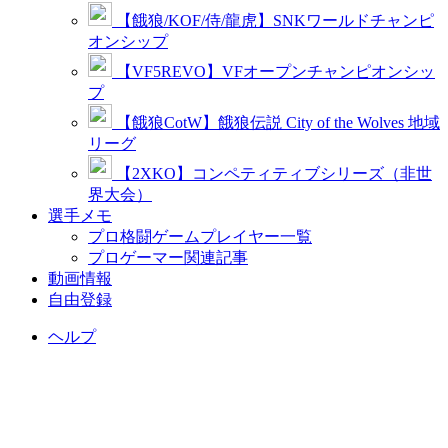
【餓狼/KOF/侍/龍虎】SNKワールドチャンピ
オンシップ
【VF5REVO】VFオープンチャンピオンシッ
プ
【餓狼CotW】餓狼伝説 City of the Wolves 地域
リーグ
【2XKO】コンペティティブシリーズ（非世
界大会）
選手メモ
プロ格闘ゲームプレイヤー一覧
プロゲーマー関連記事
動画情報
自由登録
ヘルプ