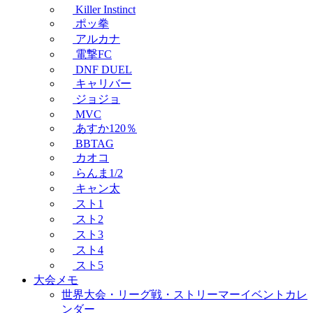
Killer Instinct
ポッ拳
アルカナ
電撃FC
DNF DUEL
キャリバー
ジョジョ
MVC
あすか120％
BBTAG
カオコ
らんま1/2
キャン太
スト1
スト2
スト3
スト4
スト5
大会メモ
世界大会・リーグ戦・ストリーマーイベントカレ
ンダー