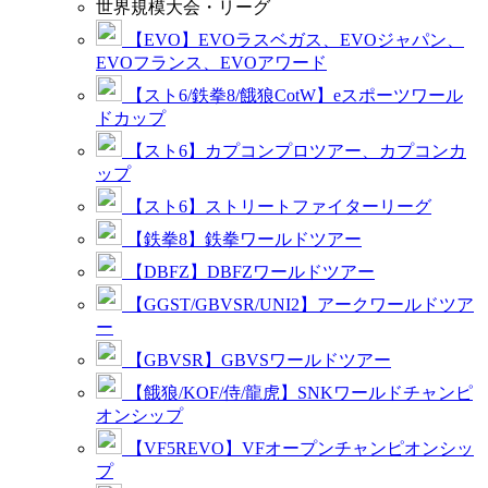
世界規模大会・リーグ
【EVO】EVOラスベガス、EVOジャパン、
EVOフランス、EVOアワード
【スト6/鉄拳8/餓狼CotW】eスポーツワール
ドカップ
【スト6】カプコンプロツアー、カプコンカ
ップ
【スト6】ストリートファイターリーグ
【鉄拳8】鉄拳ワールドツアー
【DBFZ】DBFZワールドツアー
【GGST/GBVSR/UNI2】アークワールドツア
ー
【GBVSR】GBVSワールドツアー
【餓狼/KOF/侍/龍虎】SNKワールドチャンピ
オンシップ
【VF5REVO】VFオープンチャンピオンシッ
プ