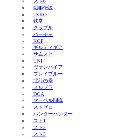
スト6
餓狼伝説
2XKO
鉄拳
グラブル
バーチャ
KOF
ギルティギア
サムスピ
UNI
ヴァンパイア
ブレイブルー
北斗の拳
メルブラ
DOA
マーベル闘魂
ストゼロ
ハンターハンター
スト1
スト2
スト3