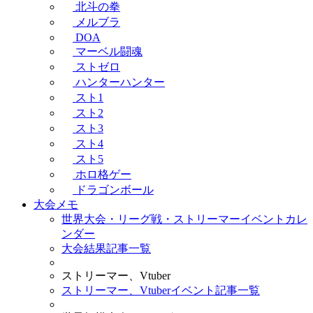
北斗の拳
メルブラ
DOA
マーベル闘魂
ストゼロ
ハンターハンター
スト1
スト2
スト3
スト4
スト5
ホロ格ゲー
ドラゴンボール
大会メモ
世界大会・リーグ戦・ストリーマーイベントカレ
ンダー
大会結果記事一覧
ストリーマー、Vtuber
ストリーマー、Vtuberイベント記事一覧