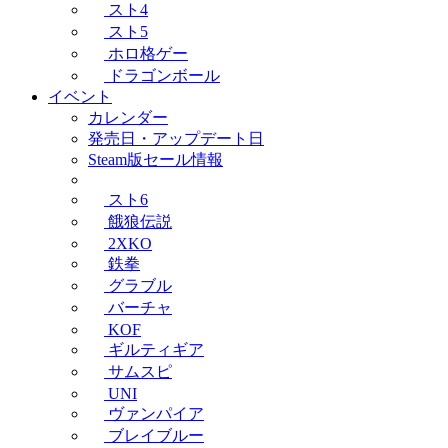
スト4
スト5
ホロ格ゲー
ドラゴンボール
イベント
カレンダー
発売日・アップデート日
Steam版セール情報
スト6
餓狼伝説
2XKO
鉄拳
グラブル
バーチャ
KOF
ギルティギア
サムスピ
UNI
ヴァンパイア
ブレイブルー