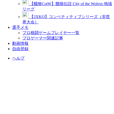
【餓狼CotW】餓狼伝説 City of the Wolves 地域
リーグ
【2XKO】コンペティティブシリーズ（非世
界大会）
選手メモ
プロ格闘ゲームプレイヤー一覧
プロゲーマー関連記事
動画情報
自由登録
ヘルプ