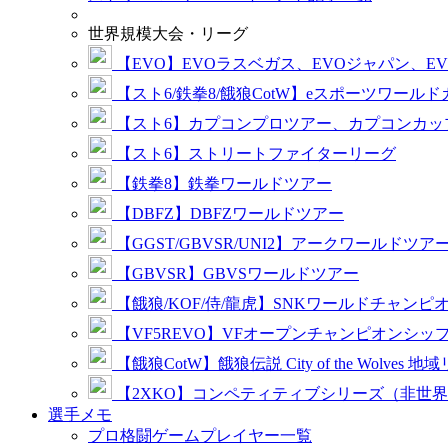
世界規模大会・リーグ
【EVO】EVOラスベガス、EVOジャパン、E
【スト6/鉄拳8/餓狼CotW】eスポーツワール
【スト6】カプコンプロツアー、カプコンカッ
【スト6】ストリートファイターリーグ
【鉄拳8】鉄拳ワールドツアー
【DBFZ】DBFZワールドツアー
【GGST/GBVSR/UNI2】アークワールドツア
【GBVSR】GBVSワールドツアー
【餓狼/KOF/侍/龍虎】SNKワールドチャンピ
【VF5REVO】VFオープンチャンピオンシッ
【餓狼CotW】餓狼伝説 City of the Wolves 地
【2XKO】コンペティティブシリーズ（非世
選手メモ
プロ格闘ゲームプレイヤー一覧