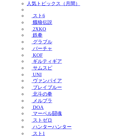
人気トピックス（月間）
スト6
餓狼伝説
2XKO
鉄拳
グラブル
バーチャ
KOF
ギルティギア
サムスピ
UNI
ヴァンパイア
ブレイブルー
北斗の拳
メルブラ
DOA
マーベル闘魂
ストゼロ
ハンターハンター
スト1