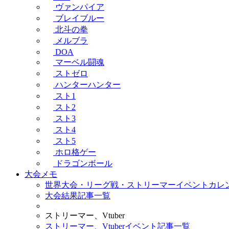
ヴァンパイア
ブレイブルー
北斗の拳
メルブラ
DOA
マーベル闘魂
ストゼロ
ハンターハンター
スト1
スト2
スト3
スト4
スト5
ホロ格ゲー
ドラゴンボール
大会メモ
世界大会・リーグ戦・ストリーマーイベントカレ
大会結果記事一覧
ストリーマー、Vtuber
ストリーマー、Vtuberイベント記事一覧