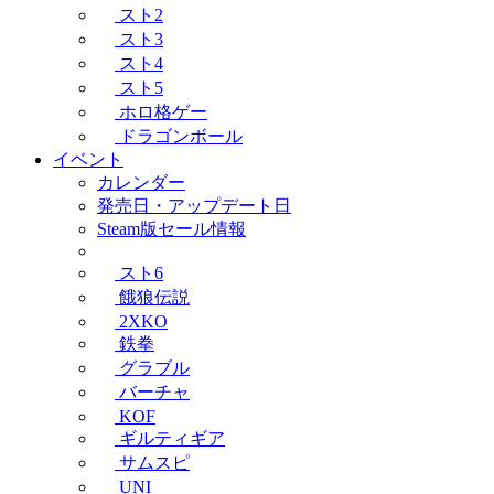
スト2
スト3
スト4
スト5
ホロ格ゲー
ドラゴンボール
イベント
カレンダー
発売日・アップデート日
Steam版セール情報
スト6
餓狼伝説
2XKO
鉄拳
グラブル
バーチャ
KOF
ギルティギア
サムスピ
UNI