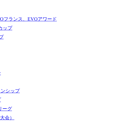
VOフランス、EVOアワード
ドカップ
プ
ー
オンシップ
プ
域リーグ
界大会）