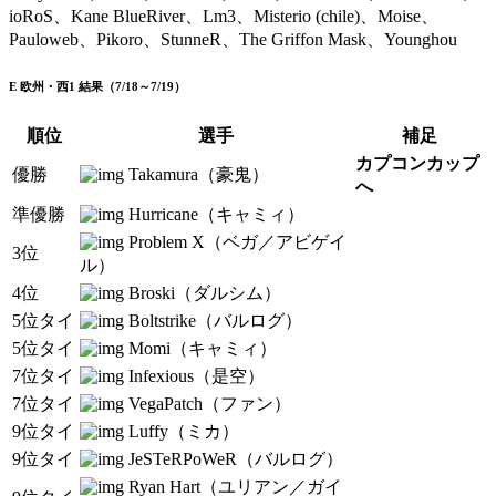
ioRoS、Kane BlueRiver、Lm3、Misterio (chile)、Moise、
Pauloweb、Pikoro、StunneR、The Griffon Mask、Younghou
E 欧州・西1 結果（7/18～7/19）
順位
選手
補足
カプコンカップ
優勝
Takamura（豪鬼）
へ
準優勝
Hurricane（キャミィ）
Problem X（ベガ／アビゲイ
3位
ル）
4位
Broski（ダルシム）
5位タイ
Boltstrike（バルログ）
5位タイ
Momi（キャミィ）
7位タイ
Infexious（是空）
7位タイ
VegaPatch（ファン）
9位タイ
Luffy（ミカ）
9位タイ
JeSTeRPoWeR（バルログ）
Ryan Hart（ユリアン／ガイ