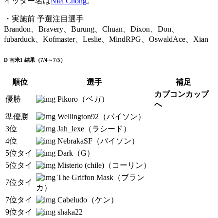
イッター名は
Niel Chong
。
・実施前 予選注目選手
Brandon、Bravery、Burung、Chuan、Dixon、Don、
fubarduck、Kofmaster、Leslie、MindRPG、OswaldAce、Xian
D 南米1 結果（7/4～7/5）
順位
選手
補足
カプコンカップ
優勝
Pikoro（ベガ）
へ
準優勝
Wellington92（バイソン）
3位
Jah_lexe（ラシード）
4位
NebrakaSF（バイソン）
5位タイ
Dark（G）
5位タイ
Misterio (chile)（コーリン）
The Griffon Mask（ブラン
7位タイ
カ）
7位タイ
Cabeludo（ケン）
9位タイ
shaka22