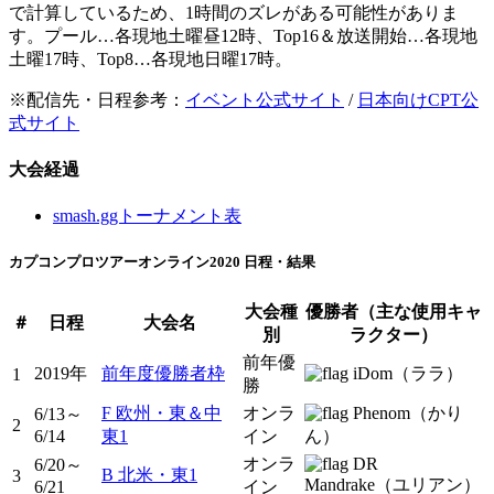
で計算しているため、1時間のズレがある可能性がありま
す。プール…各現地土曜昼12時、Top16＆放送開始…各現地
土曜17時、Top8…各現地日曜17時。
※配信先・日程参考：
イベント公式サイト
/
日本向けCPT公
式サイト
大会経過
smash.ggトーナメント表
カプコンプロツアーオンライン2020 日程・結果
大会種
優勝者（主な使用キャ
＃
日程
大会名
別
ラクター）
前年優
2019年
前年度優勝者枠
iDom（ララ）
1
勝
F 欧州・東＆中
オンラ
Phenom（かり
6/13～
2
6/14
東1
イン
ん）
オンラ
DR
6/20～
B 北米・東1
3
Mandrake（ユリアン）
6/21
イン