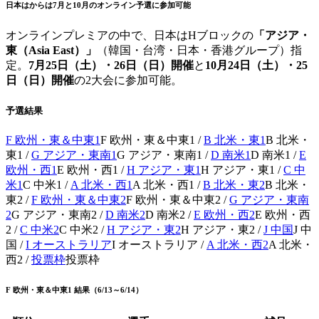
日本はからは7月と10月のオンライン予選に参加可能
オンラインプレミアの中で、日本はHブロックの
「アジア・
東（Asia East）」
（韓国・台湾・日本・香港グループ）指
定。
7月25日（土）・26日（日）開催
と
10月24日（土）・25
日（日）開催
の2大会に参加可能。
予選結果
F 欧州・東＆中東1
F 欧州・東＆中東1
/
B 北米・東1
B 北米・
東1
/
G アジア・東南1
G アジア・東南1
/
D 南米1
D 南米1
/
E
欧州・西1
E 欧州・西1
/
H アジア・東1
H アジア・東1
/
C 中
米1
C 中米1
/
A 北米・西1
A 北米・西1
/
B 北米・東2
B 北米・
東2
/
F 欧州・東＆中東2
F 欧州・東＆中東2
/
G アジア・東南
2
G アジア・東南2
/
D 南米2
D 南米2
/
E 欧州・西2
E 欧州・西
2
/
C 中米2
C 中米2
/
H アジア・東2
H アジア・東2
/
J 中国
J 中
国
/
I オーストラリア
I オーストラリア
/
A 北米・西2
A 北米・
西2
/
投票枠
投票枠
F 欧州・東＆中東1 結果（6/13～6/14）