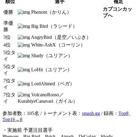
順位
選手
補足
カプコンカッ
優勝
Phenom（かりん）
プへ
準優
Big Bird（ラシード）
勝
3位
AngryBird（是空／いぶき）
4位
White-AshX（コーリン）
5位タ
Shady（ユリアン）
イ
5位タ
LoHii（ユリアン）
イ
7位タ
LordAhmed（ベガ）
イ
7位タ
VolcanoRosso／
イ
KurabiyeCanavari（ガイル）
参加者数：105名 / トーナメント表：
smash.gg
/ 録画：
Top8
、
Top16→8
・実施前 予選注目選手
Phenom、Big Bird、Brick、Atrosh、DrGulag、Shady、