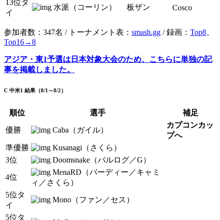
13位タ
水派（コーリン）
板ザン
Cosco
イ
参加者数：347名 / トーナメント表：
smash.gg
/ 録画：
Top8
、
Top16→8
アジア・東1予選は日本対象大会のため、こちらに単独の記
事を掲載しました。
C 中米1 結果（8/1～8/2）
順位
選手
補足
カプコンカッ
優勝
Caba（ガイル）
プへ
準優勝
Kusanagi（さくら）
3位
Doomsnake（バルログ／G）
MenaRD（バーディー／キャミ
4位
ィ／さくら）
5位タ
Mono（ファン／セス）
イ
5位タ