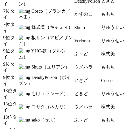
ときど
DeadlyPoison
イ
ン）
7位タ
Cosco（ブランカ／
かずのこ
ももち
イ
本田）
7位タ
様式美（キャミィ）
りゅうせい
Shuto
イ
9位タ
板ザン（アビ／ザン
りゅうせい
Verloren
イ
ギ）
9位タ
YHC-餅（ダルシ
ふ～ど
様式美
イ
ム）
9位タ
Shuto（ユリアン）
ウメハラ
ももち
イ
9位タ
DeadlyPoison（ポイ
ときど
Cosco
イ
ズン）
13位タ
もけ（ラシード）
ときど
りゅうせい
イ
13位タ
コサク（ネカリ）
ウメハラ
様式美
イ
13位タ
sako（セス）
ふ～ど
ももち
イ