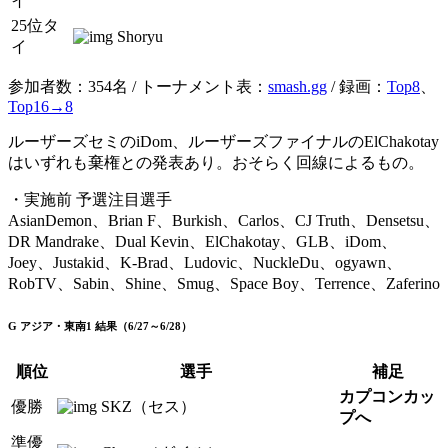
イ
25位タ
Shoryu
イ
参加者数：354名 / トーナメント表：
smash.gg
/ 録画：
Top8
、
Top16→8
ルーザーズセミのiDom、ルーザーズファイナルのElChakotay
はいずれも棄権との発表あり。おそらく回線によるもの。
・実施前 予選注目選手
AsianDemon、Brian F、Burkish、Carlos、CJ Truth、Densetsu、
DR Mandrake、Dual Kevin、ElChakotay、GLB、iDom、
Joey、Justakid、K-Brad、Ludovic、NuckleDu、ogyawn、
RobTV、Sabin、Shine、Smug、Space Boy、Terrence、Zaferino
G アジア・東南1 結果（6/27～6/28）
順位
選手
補足
カプコンカッ
優勝
SKZ（セス）
プへ
準優