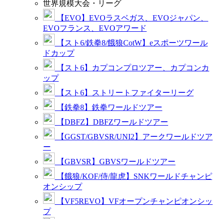
世界規模大会・リーグ
【EVO】EVOラスベガス、EVOジャパン、
EVOフランス、EVOアワード
【スト6/鉄拳8/餓狼CotW】eスポーツワール
ドカップ
【スト6】カプコンプロツアー、カプコンカ
ップ
【スト6】ストリートファイターリーグ
【鉄拳8】鉄拳ワールドツアー
【DBFZ】DBFZワールドツアー
【GGST/GBVSR/UNI2】アークワールドツア
ー
【GBVSR】GBVSワールドツアー
【餓狼/KOF/侍/龍虎】SNKワールドチャンピ
オンシップ
【VF5REVO】VFオープンチャンピオンシッ
プ