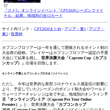
57
『スト5』オンラインイベント「CPT2020シーズンファイ
ナル」結果。地域別の全12カード
サイト内リンク：
CPT2020まとめ
/
アジア・東1
/
アジア・
東2
/
投票枠
カプコンプロツアーは一年を通して開催されるポイント制の
大会群の総称。プレイヤーはカプコンプロツアー認定の予選
大会にて結果を残し、
世界決勝大会「Capcom Cup（カプコ
ンカップ）」
出場を目指します。
オンライン予選とカプコンカップの大きく2イベントに
ただし、今年は世界的な新型コロナウイルス感染症の影響に
より、予定していた2シーズンのポイント制大会やワールド
ウォーリアーチャレンジは全て中止。地域別のオンライン予
選
「オンラインプレミア（Capcom Pro Tour Online
Premier）」
と、世界決勝大会
「カプコンカップ
2020（Capcom Cup 2020）」
の大きく2イベントになりまし