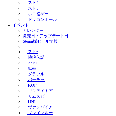
スト4
スト5
ホロ格ゲー
ドラゴンボール
イベント
カレンダー
発売日・アップデート日
Steam版セール情報
スト6
餓狼伝説
2XKO
鉄拳
グラブル
バーチャ
KOF
ギルティギア
サムスピ
UNI
ヴァンパイア
ブレイブルー