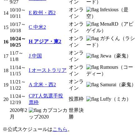
9/27
イン
ード）
オンラ
Infexious（是
10/10～
E 欧州・西2
14
10/11
イン
空）
オンラ
MenaRD（アビ
10/17～
C 中米2
15
10/18
イン
ゲイル）
オンラ
ガチくん（ラシ
10/24～
H アジア・東2
16
10/25
イン
ード）
オンラ
11/7～
J 中国
Jiewa（豪鬼）
17
11/8
イン
オンラ
Rumours（コー
11/14～
I オーストラリア
18
11/15
イン
ディー）
オンラ
11/21～
A 北米・西2
Samurai（豪鬼）
19
11/22
イン
CPT人気選手投
11/24～
投票枠
Luffy（ミカ）
20
12/19
票枠
2020年2
カプコンカ
世界決
月
ップ2020
勝
※公式スケジュールは
こちら
。