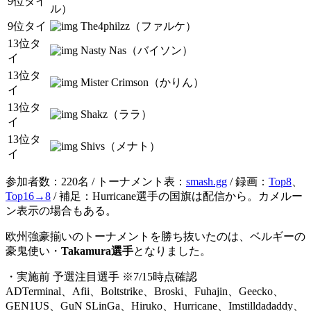
9位タイ
ル）
9位タイ
The4philzz（ファルケ）
13位タ
Nasty Nas（バイソン）
イ
13位タ
Mister Crimson（かりん）
イ
13位タ
Shakz（ララ）
イ
13位タ
Shivs（メナト）
イ
参加者数：220名 / トーナメント表：
smash.gg
/ 録画：
Top8
、
Top16→8
/ 補足：Hurricane選手の国旗は配信から。カメルー
ン表示の場合もある。
欧州強豪揃いのトーナメントを勝ち抜いたのは、ベルギーの
豪鬼使い・
Takamura選手
となりました。
・実施前 予選注目選手 ※7/15時点確認
ADTerminal、Afii、Boltstrike、Broski、Fuhajin、Geecko、
GEN1US、GuN SLinGa、Hiruko、Hurricane、Imstilldadaddy、