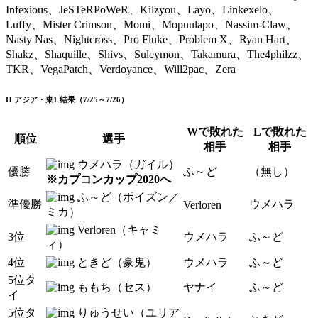
Infexious、JeSTeRPoWeR、Kilzyou、Layo、Linkexelo、
Luffy、Mister Crimson、Momi、Mopuulapo、Nassim-Claw、
Nasty Nas、Nightcross、Pro Fluke、Problem X、Ryan Hart、
Shakz、Shaquille、Shivs、Suleymon、Takamura、The4philzz、
TKR、VegaPatch、Verdoyance、Will2pac、Zera
H アジア・東1 結果（7/25～7/26）
Wで敗れた
Lで敗れた
順位
選手
相手
相手
ウメハラ（ガイル）
優勝
ふ～ど
（無し）
※カプコンカップ2020へ
ふ～ど（ポイズン／
準優勝
ウメハラ
Verloren
ミカ）
Verloren（キャミ
3位
ウメハラ
ふ～ど
ィ）
4位
ときど（豪鬼）
ウメハラ
ふ～ど
5位タ
ももち（セス）
ヤナイ
ふ～ど
イ
5位タ
りゅうせい（ユリア