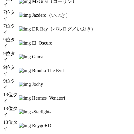
MxGuss（コーリン）
イ
7位タ
Jazdero（いぶき）
イ
7位タ
DR Ray（バルログ／いぶき）
イ
9位タ
El_Oscuro
イ
9位タ
Gama
イ
9位タ
Braulio The Evil
イ
9位タ
Jochy
イ
13位タ
Hermes_Venatori
イ
13位タ
-Starlight-
イ
13位タ
ReygoRD
イ