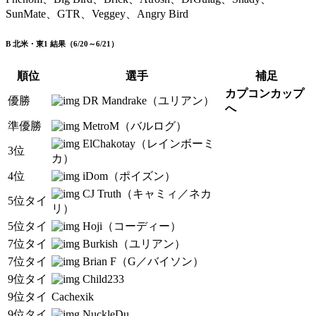
SunMate、GTR、Veggey、Angry Bird
B 北米・東1 結果（6/20～6/21）
順位
選手
補足
カプコンカップ
優勝
DR Mandrake（ユリアン）
へ
準優勝
MetroM（バルログ）
ElChakotay（レインボーミ
3位
カ）
4位
iDom（ポイズン）
CJ Truth（キャミィ／ネカ
5位タイ
リ）
5位タイ
Hoji（コーディー）
7位タイ
Burkish（ユリアン）
7位タイ
Brian F（G／バイソン）
9位タイ
Child233
9位タイ
Cachexik
9位タイ
NuckleDu