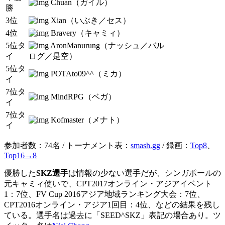
Chuan（ガイル）
勝
3位
Xian（いぶき／セス）
4位
Bravery（キャミィ）
5位タ
AronManurung（ナッシュ／バル
イ
ログ／是空）
5位タ
POTAto09^^（ミカ）
イ
7位タ
MindRPG（ベガ）
イ
7位タ
Kofmaster（メナト）
イ
参加者数：74名 / トーナメント表：
smash.gg
/ 録画：
Top8
、
Top16→8
優勝した
SKZ選手
は情報の少ない選手だが、シンガポールの
元キャミィ使いで、CPT2017オンライン・アジアイベント
1：7位、FV Cup 2016アジア地域ランキング大会：7位、
CPT2016オンライン・アジア1回目：4位、などの結果を残し
ている。選手名は過去に「SEED^SKZ」表記の場合あり。ツ