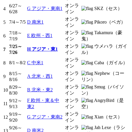
オンラ
6/27～
G アジア・東南1
SKZ（セス）
4
6/28
イン
オンラ
7/4～7/5
D 南米1
Pikoro（ベガ）
5
イン
オンラ
Takamura（豪
7/18～
E 欧州・西1
6
7/19
イン
鬼）
オンラ
ウメハラ（ガイ
7/25～
H アジア・東1
7
7/26
イン
ル）
オンラ
8/1～8/2
C 中米1
Caba（ガイル）
8
イン
オンラ
Nephew（コー
8/15～
A 北米・西1
9
8/16
イン
リン）
オンラ
Smug（バイソ
8/29～
B 北米・東2
10
8/30
イン
ン）
F 欧州・東＆中
オンラ
AngryBird（是
9/12～
11
9/13
東2
イン
空）
オンラ
9/19～
G アジア・東南2
Xian（セス）
12
9/20
イン
オンラ
Jah Lexe（ラシ
9/26～
D 南米2
13