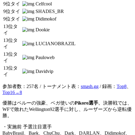
9位タイ
Celfcool
9位タイ
SHADES_BR
9位タイ
Didimokof
13位タ
Dookie
イ
13位タ
LUCIANOBRAZIL
イ
13位タ
Pauloweb
イ
13位タ
Davidvip
イ
参加者数：257名 / トーナメント表：
smash.gg
/ 録画：
Top8
、
Top16→8
優勝はペルーの強豪、ベガ使いの
Pikoro選手
。決勝戦では、
WFで敗れたWellington92選手に対し、ルーザーズから逆転優
勝。
・実施前 予選注目選手
BabyBrasil、Baek、ChuChu、Dark、DARLAN、Didimokof、