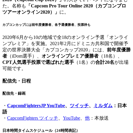
た。名称も
「Capcom Pro Tour Online 2020（カプコンプロ
ツアーオンライン2020）」
に。
カプコンカップには前年度優勝者、各予選優勝者、投票枠も
2020年6月から10の地域で全18のオンライン予選「オンライ
ンプレミア」を実施。2021年2月にドミニカ共和国で開催予
定の世界決勝大会「カプコンカップ2020」には、
前年度優勝
者
（iDom選手）、
オンラインプレミア優勝者
（18名）、
CPT人気選手投票で選ばれた選手
（1名）の
合計20名
が出場
可能です。
配信先・日程
配信先・録画
・
CapcomFightersJP YouTube
、
ツイッチ
、
ミルダム
：日本
語
・
CapcomFighters ツイッチ
、
YouTube
、
他
：本放送
日本時間タイムスケジュール（24時間表記）