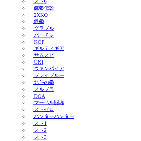
スト6
餓狼伝説
2XKO
鉄拳
グラブル
バーチャ
KOF
ギルティギア
サムスピ
UNI
ヴァンパイア
ブレイブルー
北斗の拳
メルブラ
DOA
マーベル闘魂
ストゼロ
ハンターハンター
スト1
スト2
スト3