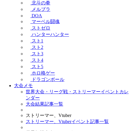
北斗の拳
メルブラ
DOA
マーベル闘魂
ストゼロ
ハンターハンター
スト1
スト2
スト3
スト4
スト5
ホロ格ゲー
ドラゴンボール
大会メモ
世界大会・リーグ戦・ストリーマーイベントカレ
ンダー
大会結果記事一覧
ストリーマー、Vtuber
ストリーマー、Vtuberイベント記事一覧