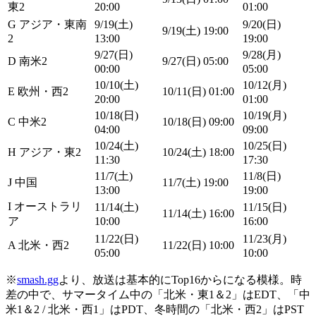
東2
20:00
01:00
G アジア・東南
9/19(土)
9/20(日)
9/19(土) 19:00
2
13:00
19:00
9/27(日)
9/28(月)
D 南米2
9/27(日) 05:00
00:00
05:00
10/10(土)
10/12(月)
E 欧州・西2
10/11(日) 01:00
20:00
01:00
10/18(日)
10/19(月)
C 中米2
10/18(日) 09:00
04:00
09:00
10/24(土)
10/25(日)
H アジア・東2
10/24(土) 18:00
11:30
17:30
11/7(土)
11/8(日)
J 中国
11/7(土) 19:00
13:00
19:00
I オーストラリ
11/14(土)
11/15(日)
11/14(土) 16:00
ア
10:00
16:00
11/22(日)
11/23(月)
A 北米・西2
11/22(日) 10:00
05:00
10:00
※
smash.gg
より、放送は基本的にTop16からになる模様。時
差の中で、サマータイム中の「北米・東1＆2」はEDT、「中
米1＆2 / 北米・西1」はPDT、冬時間の「北米・西2」はPST