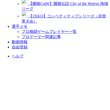
【餓狼CotW】餓狼伝説 City of the Wolves 地域
リーグ
【2XKO】コンペティティブシリーズ（非世
界大会）
選手メモ
プロ格闘ゲームプレイヤー一覧
プロゲーマー関連記事
動画情報
自由登録
ヘルプ