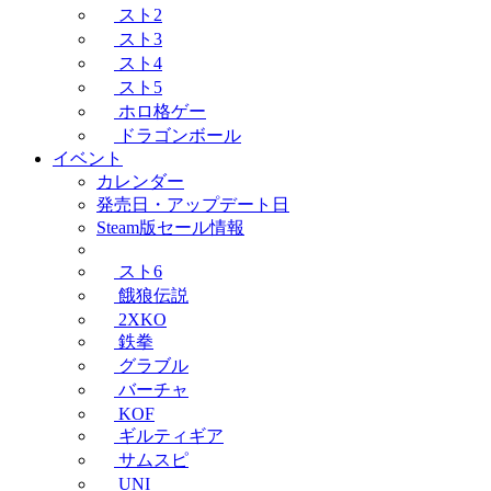
スト2
スト3
スト4
スト5
ホロ格ゲー
ドラゴンボール
イベント
カレンダー
発売日・アップデート日
Steam版セール情報
スト6
餓狼伝説
2XKO
鉄拳
グラブル
バーチャ
KOF
ギルティギア
サムスピ
UNI