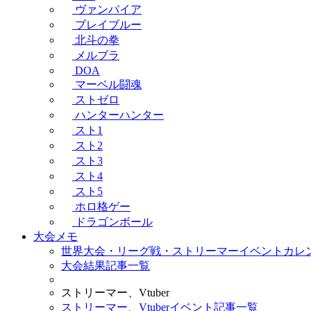
ヴァンパイア
ブレイブルー
北斗の拳
メルブラ
DOA
マーベル闘魂
ストゼロ
ハンターハンター
スト1
スト2
スト3
スト4
スト5
ホロ格ゲー
ドラゴンボール
大会メモ
世界大会・リーグ戦・ストリーマーイベントカレ
大会結果記事一覧
ストリーマー、Vtuber
ストリーマー、Vtuberイベント記事一覧