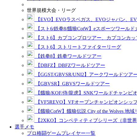
世界規模大会・リーグ
【EVO】EVOラスベガス、EVOジャパン、E
【スト6/鉄拳8/餓狼CotW】eスポーツワール
【スト6】カプコンプロツアー、カプコンカッ
【スト6】ストリートファイターリーグ
【鉄拳8】鉄拳ワールドツアー
【DBFZ】DBFZワールドツアー
【GGST/GBVSR/UNI2】アークワールドツア
【GBVSR】GBVSワールドツアー
【餓狼/KOF/侍/龍虎】SNKワールドチャンピ
【VF5REVO】VFオープンチャンピオンシッ
【餓狼CotW】餓狼伝説 City of the Wolves 地
【2XKO】コンペティティブシリーズ（非世
選手メモ
プロ格闘ゲームプレイヤー一覧