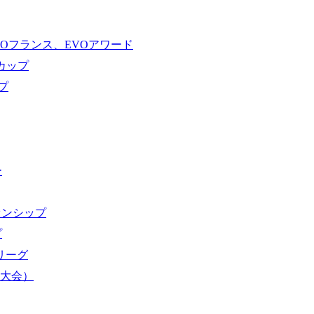
VOフランス、EVOアワード
ドカップ
プ
ー
オンシップ
プ
域リーグ
界大会）