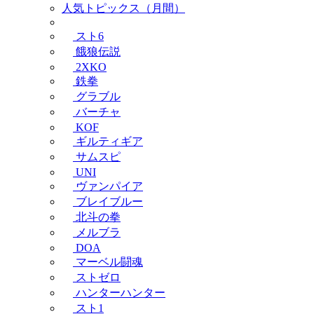
人気トピックス（月間）
スト6
餓狼伝説
2XKO
鉄拳
グラブル
バーチャ
KOF
ギルティギア
サムスピ
UNI
ヴァンパイア
ブレイブルー
北斗の拳
メルブラ
DOA
マーベル闘魂
ストゼロ
ハンターハンター
スト1