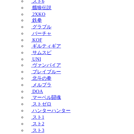
スト6
餓狼伝説
2XKO
鉄拳
グラブル
バーチャ
KOF
ギルティギア
サムスピ
UNI
ヴァンパイア
ブレイブルー
北斗の拳
メルブラ
DOA
マーベル闘魂
ストゼロ
ハンターハンター
スト1
スト2
スト3