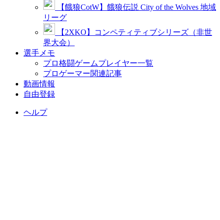
【餓狼CotW】餓狼伝説 City of the Wolves 地域
リーグ
【2XKO】コンペティティブシリーズ（非世
界大会）
選手メモ
プロ格闘ゲームプレイヤー一覧
プロゲーマー関連記事
動画情報
自由登録
ヘルプ