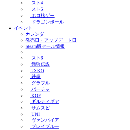
スト4
スト5
ホロ格ゲー
ドラゴンボール
イベント
カレンダー
発売日・アップデート日
Steam版セール情報
スト6
餓狼伝説
2XKO
鉄拳
グラブル
バーチャ
KOF
ギルティギア
サムスピ
UNI
ヴァンパイア
ブレイブルー