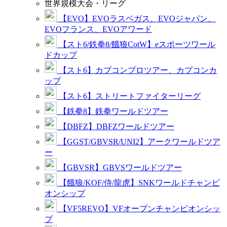
世界規模大会・リーグ
【EVO】EVOラスベガス、EVOジャパン、
EVOフランス、EVOアワード
【スト6/鉄拳8/餓狼CotW】eスポーツワール
ドカップ
【スト6】カプコンプロツアー、カプコンカ
ップ
【スト6】ストリートファイターリーグ
【鉄拳8】鉄拳ワールドツアー
【DBFZ】DBFZワールドツアー
【GGST/GBVSR/UNI2】アークワールドツア
ー
【GBVSR】GBVSワールドツアー
【餓狼/KOF/侍/龍虎】SNKワールドチャンピ
オンシップ
【VF5REVO】VFオープンチャンピオンシッ
プ