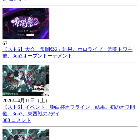
67
【スト6】大会「常闇祭2」結果。ホロライブ・常闇トワ主
催、3on3オープントーナメント
2026年4月11日（土）
【スト6】イベント「獅白杯オフライン」結果。初のオフ開
催。3on3、東西戦の2デイ
388 コメント