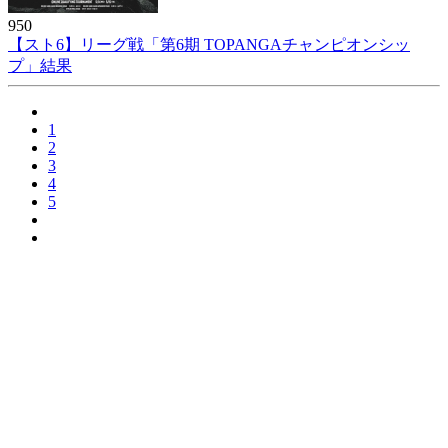
950
【スト6】リーグ戦「第6期 TOPANGAチャンピオンシッ
プ」結果
1
2
3
4
5