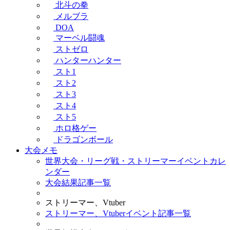
北斗の拳
メルブラ
DOA
マーベル闘魂
ストゼロ
ハンターハンター
スト1
スト2
スト3
スト4
スト5
ホロ格ゲー
ドラゴンボール
大会メモ
世界大会・リーグ戦・ストリーマーイベントカレ
ンダー
大会結果記事一覧
ストリーマー、Vtuber
ストリーマー、Vtuberイベント記事一覧