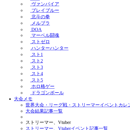
ヴァンパイア
ブレイブルー
北斗の拳
メルブラ
DOA
マーベル闘魂
ストゼロ
ハンターハンター
スト1
スト2
スト3
スト4
スト5
ホロ格ゲー
ドラゴンボール
大会メモ
世界大会・リーグ戦・ストリーマーイベントカレ
大会結果記事一覧
ストリーマー、Vtuber
ストリーマー、Vtuberイベント記事一覧