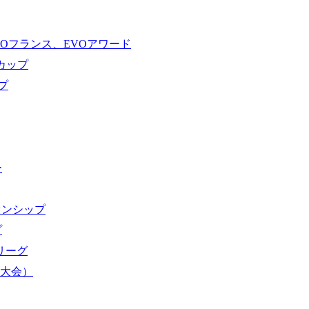
VOフランス、EVOアワード
ドカップ
プ
ー
オンシップ
プ
域リーグ
界大会）