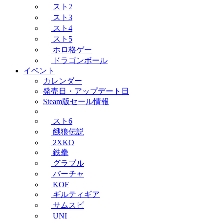
スト2
スト3
スト4
スト5
ホロ格ゲー
ドラゴンボール
イベント
カレンダー
発売日・アップデート日
Steam版セール情報
スト6
餓狼伝説
2XKO
鉄拳
グラブル
バーチャ
KOF
ギルティギア
サムスピ
UNI