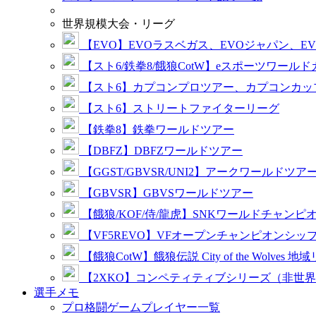
世界規模大会・リーグ
【EVO】EVOラスベガス、EVOジャパン、E
【スト6/鉄拳8/餓狼CotW】eスポーツワール
【スト6】カプコンプロツアー、カプコンカッ
【スト6】ストリートファイターリーグ
【鉄拳8】鉄拳ワールドツアー
【DBFZ】DBFZワールドツアー
【GGST/GBVSR/UNI2】アークワールドツア
【GBVSR】GBVSワールドツアー
【餓狼/KOF/侍/龍虎】SNKワールドチャンピ
【VF5REVO】VFオープンチャンピオンシッ
【餓狼CotW】餓狼伝説 City of the Wolves 地
【2XKO】コンペティティブシリーズ（非世
選手メモ
プロ格闘ゲームプレイヤー一覧