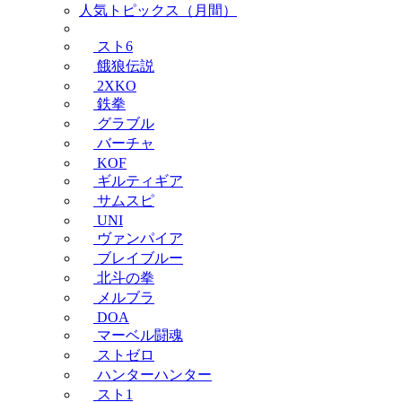
人気トピックス（月間）
スト6
餓狼伝説
2XKO
鉄拳
グラブル
バーチャ
KOF
ギルティギア
サムスピ
UNI
ヴァンパイア
ブレイブルー
北斗の拳
メルブラ
DOA
マーベル闘魂
ストゼロ
ハンターハンター
スト1