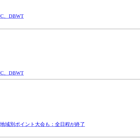
WC、DBWT
WC、DBWT
や地域別ポイント大会も：全日程が終了