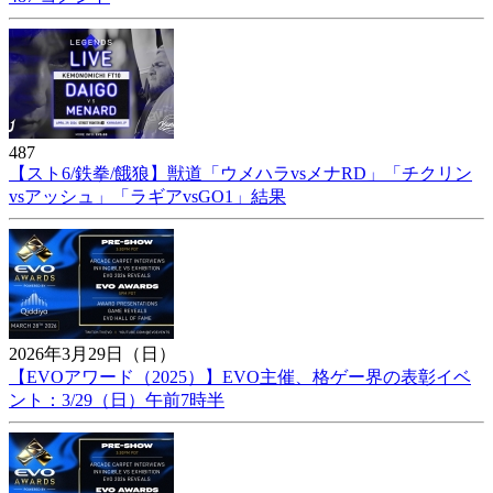
487
【スト6/鉄拳/餓狼】獣道「ウメハラvsメナRD」「チクリン
vsアッシュ」「ラギアvsGO1」結果
2026年3月29日（日）
【EVOアワード（2025）】EVO主催、格ゲー界の表彰イベ
ント：3/29（日）午前7時半