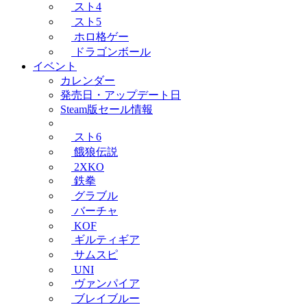
スト4
スト5
ホロ格ゲー
ドラゴンボール
イベント
カレンダー
発売日・アップデート日
Steam版セール情報
スト6
餓狼伝説
2XKO
鉄拳
グラブル
バーチャ
KOF
ギルティギア
サムスピ
UNI
ヴァンパイア
ブレイブルー