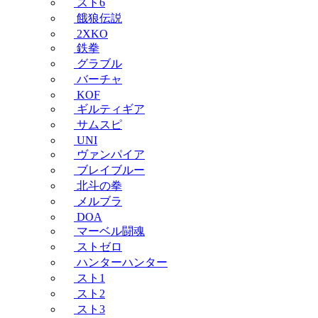
スト6
餓狼伝説
2XKO
鉄拳
グラブル
バーチャ
KOF
ギルティギア
サムスピ
UNI
ヴァンパイア
ブレイブルー
北斗の拳
メルブラ
DOA
マーベル闘魂
ストゼロ
ハンターハンター
スト1
スト2
スト3