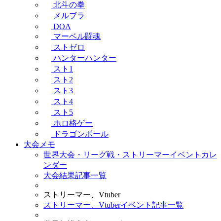
北斗の拳
メルブラ
DOA
マーベル闘魂
ストゼロ
ハンターハンター
スト1
スト2
スト3
スト4
スト5
ホロ格ゲー
ドラゴンボール
大会メモ
世界大会・リーグ戦・ストリーマーイベントカレ
ンダー
大会結果記事一覧
ストリーマー、Vtuber
ストリーマー、Vtuberイベント記事一覧