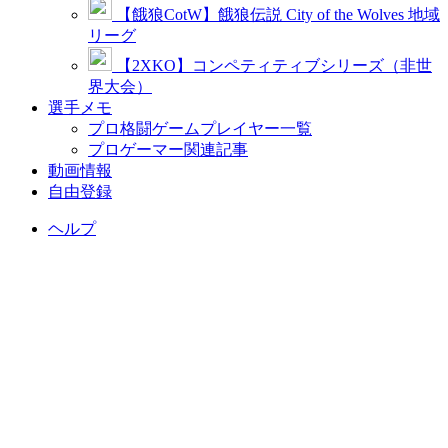
【餓狼CotW】餓狼伝説 City of the Wolves 地域
リーグ
【2XKO】コンペティティブシリーズ（非世
界大会）
選手メモ
プロ格闘ゲームプレイヤー一覧
プロゲーマー関連記事
動画情報
自由登録
ヘルプ