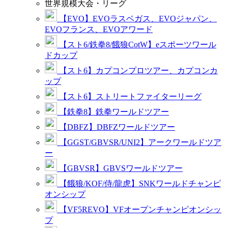
世界規模大会・リーグ
【EVO】EVOラスベガス、EVOジャパン、
EVOフランス、EVOアワード
【スト6/鉄拳8/餓狼CotW】eスポーツワール
ドカップ
【スト6】カプコンプロツアー、カプコンカ
ップ
【スト6】ストリートファイターリーグ
【鉄拳8】鉄拳ワールドツアー
【DBFZ】DBFZワールドツアー
【GGST/GBVSR/UNI2】アークワールドツア
ー
【GBVSR】GBVSワールドツアー
【餓狼/KOF/侍/龍虎】SNKワールドチャンピ
オンシップ
【VF5REVO】VFオープンチャンピオンシッ
プ