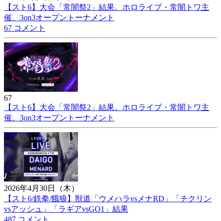
【スト6】大会「常闇祭2」結果。ホロライブ・常闇トワ主
催、3on3オープントーナメント
67 コメント
67
【スト6】大会「常闇祭2」結果。ホロライブ・常闇トワ主
催、3on3オープントーナメント
2026年4月30日（木）
【スト6/鉄拳/餓狼】獣道「ウメハラvsメナRD」「チクリン
vsアッシュ」「ラギアvsGO1」結果
487 コメント