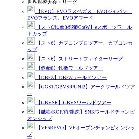
世界規模大会・リーグ
【EVO】EVOラスベガス、EVOジャパン、
EVOフランス、EVOアワード
【スト6/鉄拳8/餓狼CotW】eスポーツワール
ドカップ
【スト6】カプコンプロツアー、カプコンカ
ップ
【スト6】ストリートファイターリーグ
【鉄拳8】鉄拳ワールドツアー
【DBFZ】DBFZワールドツアー
【GGST/GBVSR/UNI2】アークワールドツア
ー
【GBVSR】GBVSワールドツアー
【餓狼/KOF/侍/龍虎】SNKワールドチャンピ
オンシップ
【VF5REVO】VFオープンチャンピオンシッ
プ