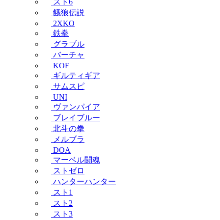
スト6
餓狼伝説
2XKO
鉄拳
グラブル
バーチャ
KOF
ギルティギア
サムスピ
UNI
ヴァンパイア
ブレイブルー
北斗の拳
メルブラ
DOA
マーベル闘魂
ストゼロ
ハンターハンター
スト1
スト2
スト3