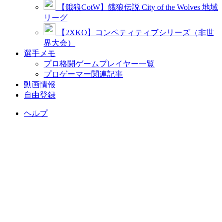
【餓狼CotW】餓狼伝説 City of the Wolves 地域
リーグ
【2XKO】コンペティティブシリーズ（非世
界大会）
選手メモ
プロ格闘ゲームプレイヤー一覧
プロゲーマー関連記事
動画情報
自由登録
ヘルプ