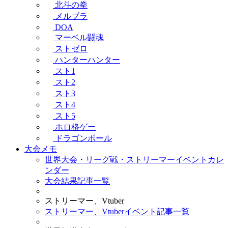
北斗の拳
メルブラ
DOA
マーベル闘魂
ストゼロ
ハンターハンター
スト1
スト2
スト3
スト4
スト5
ホロ格ゲー
ドラゴンボール
大会メモ
世界大会・リーグ戦・ストリーマーイベントカレ
ンダー
大会結果記事一覧
ストリーマー、Vtuber
ストリーマー、Vtuberイベント記事一覧