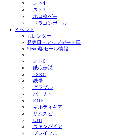
スト4
スト5
ホロ格ゲー
ドラゴンボール
イベント
カレンダー
発売日・アップデート日
Steam版セール情報
スト6
餓狼伝説
2XKO
鉄拳
グラブル
バーチャ
KOF
ギルティギア
サムスピ
UNI
ヴァンパイア
ブレイブルー